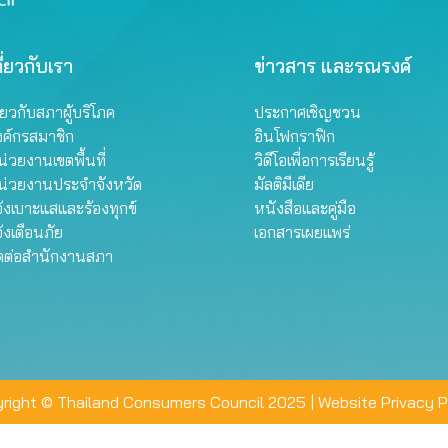
ี่ยวกับเรา
ข่าวสาร และรณรงค์
ี่ยวกับสภาผู้บริโภค
ประกาศเชิญชวน
งค์กรสมาชิก
อินโฟกราฟิก
่วยงานเขตพื้นที่
วิดีโอเพื่อการเรียนรู้
น่วยงานประจำจังหวัด
มัลติมีเดีย
้งเบาะแสและร้องทุกข์
หนังสือและคู่มือ
้งเตือนภัย
เอกสารเผยแพร่
ิดต่อสำนักงานสภา
right © Thailand Consumers Council 2025 |
Website Privacy P