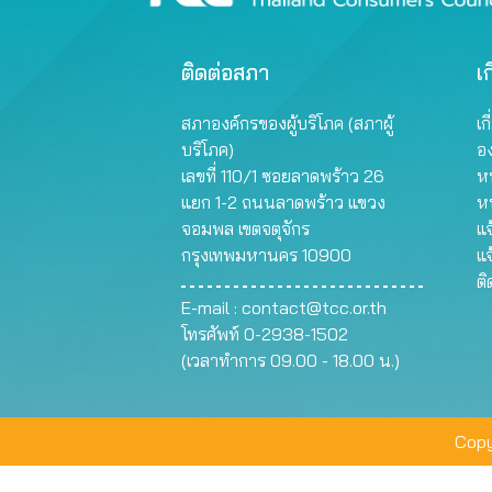
ติดต่อสภา
เก
สภาองค์กรของผู้บริโภค (สภาผู้
เก
บริโภค)
อ
เลขที่ 110/1 ซอยลาดพร้าว 26
หน
แยก 1-2 ถนนลาดพร้าว แขวง
ห
จอมพล เขตจตุจักร
แจ
กรุงเทพมหานคร 10900
แจ
ต
E-mail :
contact@tcc.or.th
โทรศัพท์ 0-2938-1502
(เวลาทำการ 09.00 - 18.00 น.)
Copy