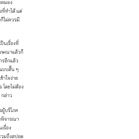
โภคมอง
ี่ทำได้ แต่
ก็ไม่ควรมี
เรื่องที่
ีโฆษณาแล้วก็
รอีกแล้ว
บบสั้น ๆ
ข้าใจง่าย
 โดยไม่ต้อง
ค กล่าว
ผู้บริโภค
มาพิจารณา
เรื่อง
รวมถึงสปอต