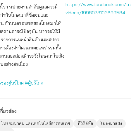
https://www.facebook.com/tc
้งนี้ว่า หน่วยงานกำกับดูแลควรมี
videos/1998078103699584
กำกับโฆษณาที่ชัดเจนและ
เช่น กำหนดขอบเขตของโฆษณาให้
บสถานการณ์ปัจจุบัน หากจะให้มี
รายการแนะนำสินค้า และสปอต
ารต้องจำกัดเวลาเผยแพร่ รวมทั้ง
งานสอดส่องเฝ้าระวังโฆษณาในเชิง
นอย่างต่อเนื่อง
ของผู้บริโภค
#ผู้บริโภค
กี่ยวข้อง
าร โทรคมนาคม และเทคโนโลยีสารสนเทศ
ทีวีดิจิทัล
โฆษณาแฝง