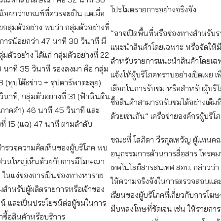
โปรโมตรายการอย่างจริงจัง
ม่น้อยกว่าเกณฑ์ที่ควรจะเป็น แต่เมื่อ
ลุ่มตัวอย่าง พบว่า กลุ่มตัวอย่างที่
“อาจเปิดพื้นที่หรือช่องทางสำหรับ
ยการน้อยกว่า 47 นาที 30 วินาที มี
แนะนำสินค้าโดยเฉพาะ หรือจัดให้มี
มตัวอย่าง ได้แก่ กลุ่มตัวอย่างที่ 22
สำหรับรายการแนะนำสินค้าโดยเฉพาะ
 นาที 35 วินาที รองลงมา คือ กลุ่ม
แจ้งให้ผู้บริโภคทราบอย่างเปิดเผย เพ
28 (ทุบโต๊ะข่าว + ซุปตาร์พาตะลุย)
เลือกในการรับชม หรือสำหรับผู้บริโ
ินาที, กลุ่มตัวอย่างที่ 31 (ฟ้าหินดิน
ซื้อสินค้าสามารถรับชมได้อย่างเต็มท
ภาคค่ำ) 46 นาที 45 วินาที และ
ด้วยเช่นกัน” เครือข่ายองค์กรผู้บริโ
งที่ 15 (แฉ) 47 นาที ตามลำดับ
ขณะที่ โสภิดา วีรกุลเทวัญ ผู้แทนค
สำรวจความคิดเห็นของผู้บริโภค พบ
อนุกรรมการด้านการสื่อสาร โทรค
ภคส่วนใหญ่เห็นด้วยกับการมีโฆษณา
เทคโนโลยีสารสนเทศ สอบ. กล่าวว่า
์ ในแง่ของการเป็นช่องทางหาราย
ให้ความจริงจังในการตรวจสอบและรั
สมสำหรับผู้ผลิตรายการหรือเจ้าของ
เรียนของผู้บริโภคที่เกี่ยวกับการโฆ
น์ และเป็นประโยชน์ต่อผู้ชมในการ
มีบทลงโทษที่ชัดเจน เช่น ให้รายการ
กซื้อสินค้าหรือบริการ