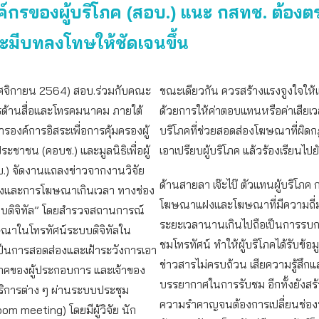
์กรของผู้บริโภค (สอบ.) แนะ กสทช. ต้องต
มีบทลงโทษให้ชัดเจนขึ้น
พฤศจิกายน 2564) สอบ.ร่วมกับคณะ
ขณะเดียวกัน ควรสร้างแรงจูงใจให้แก
ด้านสื่อและโทรคมนาคม ภายใต้
ด้วยการให้ค่าตอบแทนหรือค่าเสียเว
งค์การอิสระเพื่อการคุ้มครองผู้
บริโภคที่ช่วยสอดส่องโฆษณาที่ผิด
ะชาชน (คอบช.) และมูลนิธิเพื่อผู้
เอาเปรียบผู้บริโภค แล้วร้องเรียนไป
บ.) จัดงานแถลงข่าวจากงานวิจัย
ด้านสายลา เจ๊ะไบ๊ ตัวแทนผู้บริโภค 
และการโฆษณาเกินเวลา ทางช่อง
โฆษณาแฝงและโฆษณาที่มีความถี่ม
บบดิจิทัล” โดยสำรวจสถานการณ์
ระยะเวลานานเกินไปถือเป็นการรบ
าในโทรทัศน์ระบบดิจิทัลใน
ชมโทรทัศน์ ทำให้ผู้บริโภคได้รับข้อม
่งเป็นการสอดส่องและเฝ้าระวังการเอา
ข่าวสารไม่ครบถ้วน เสียความรู้สึกแ
ิโภคของผู้ประกอบการ และเจ้าของ
บรรยากาศในการรับชม อีกทั้งยังสร
ริการต่าง ๆ ผ่านระบบประชุม
ความรำคาญจนต้องการเปลี่ยนช่องห
om meeting) โดยมีผู้วิจัย นัก