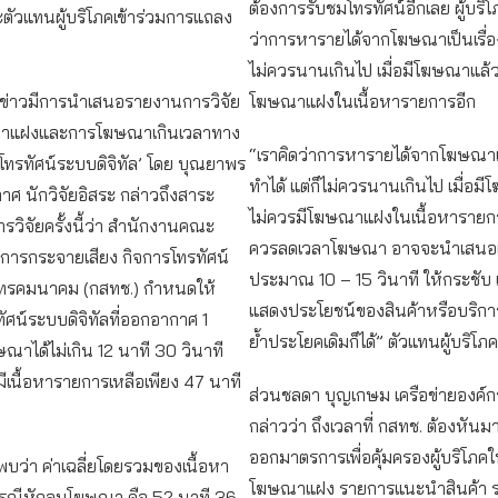
ต้องการรับชมโทรทัศน์อีกเลย ผู้บริ
ตัวแทนผู้บริโภคเข้าร่วมการแถลง
ว่าการหารายได้จากโฆษณาเป็นเรื่องท
ไม่ควรนานเกินไป เมื่อมีโฆษณาแล้ว
่าวมีการนำเสนอรายงานการวิจัย
โฆษณาแฝงในเนื้อหารายการอีก
ษณาแฝงและการโฆษณาเกินเวลาทาง
“เราคิดว่าการหารายได้จากโฆษณาเป็น
โทรทัศน์ระบบดิจิทัล’ โดย บุณยาพร
ทำได้ แต่ก็ไม่ควรนานเกินไป เมื่อม
ภาศ นักวิจัยอิสระ กล่าวถึงสาระ
ไม่ควรมีโฆษณาแฝงในเนื้อหารายกา
วิจัยครั้งนี้ว่า สำนักงานคณะ
ควรลดเวลาโฆษณา อาจจะนำเสนอแ
การกระจายเสียง กิจการโทรทัศน์
ประมาณ 10 – 15 วินาที ให้กระชับ เ
ทรคมนาคม (กสทช.) กำหนดให้
แสดงประโยชน์ของสินค้าหรือบริการ
ศน์ระบบดิจิทัลที่ออกอากาศ 1
ย้ำประโยคเดิมก็ได้” ตัวแทนผู้บริโภ
ษณาได้ไม่เกิน 12 นาที 30 วินาที
ะมีเนื้อหารายการเหลือเพียง 47 นาที
ส่วนชลดา บุญเกษม เครือข่ายองค์กร
กล่าวว่า ถึงเวลาที่ กสทช. ต้องหัน
ออกมาตรการเพื่อคุ้มครองผู้บริโภคใน
พบว่า ค่าเฉลี่ยโดยรวมของเนื้อหา
โฆษณาแฝง รายการแนะนำสินค้า 
รณีหักลบโฆษณา คือ 52 นาที 36