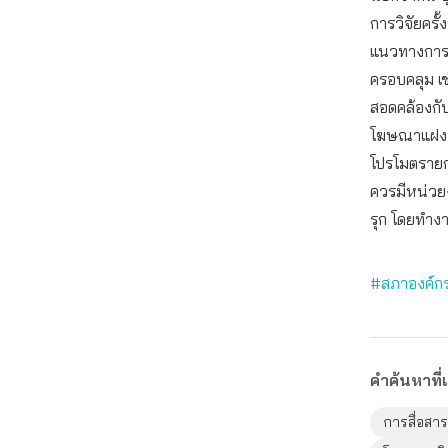
การวิจัยครั
แนวทางการ
ครอบคลุม 
สอดคล้องกั
โฆษณาแฝง 
โปรโมตรายก
ควรมีหน่วย
รุก โดยทำงา
#สภาองค์กร
คำค้นหาที่เ
การสื่อส