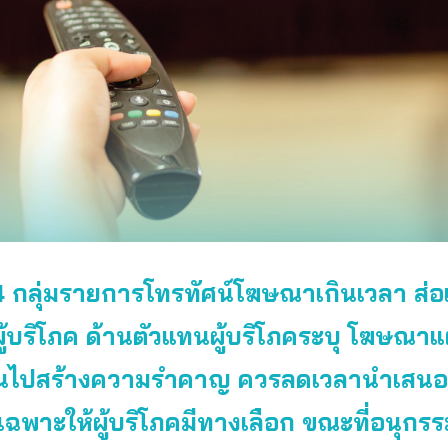
ี้ 4 กลุ่มรายการโทรทัศน์โฆษณาเกินเวลา ส่อ
ผู้บริโภค ด้านตัวแทนผู้บริโภคระบุ โฆษณาแ
ินไปสร้างความรำคาญ ควรลดเวลานำเสนอ
งเฉพาะให้ผู้บริโภคมีทางเลือก ขณะที่อนุก