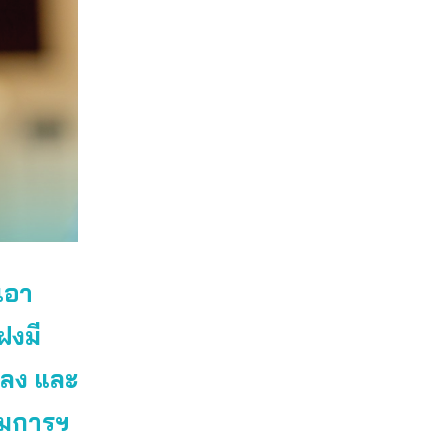
เอา
ฝงมี
ลง และ
รรมการฯ