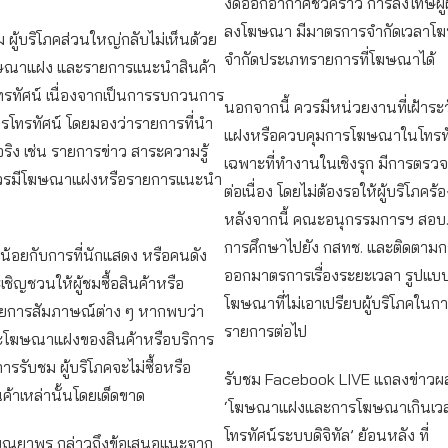
งดออกอากาศชั่วคราว การลงโทษผู้ผล
ลงโฆษณา มีมาตรการจำกัดเวลาโ
ม ผู้บริโภคส่วนใหญ่กลับไม่เห็นด้วย
จำกัดประเภทรายการที่โฆษณาได้
ฆษณาแฝง และรายการแนะนำสินค้า
รทัศน์ เนื่องจากเป็นการรบกวนการ
นอกจากนี้ ควรมีหน่วยงานที่เฝ้าร
รโทรทัศน์ โดยมองว่ารายการที่นำ
แฝงหรือควบคุมการโฆษณาในโทรทั
จริง เช่น รายการข่าว สาระความรู้
เฉพาะที่ทำงานในเชิงรุก มีการตรว
่ควรมีโฆษณาแฝงหรือรายการแนะนำ
ต่อเนื่อง โดยไม่ต้องรอให้ผู้บริโภคร้
หลังจากนี้ คณะอนุกรรมการฯ สอบ.
การศึกษาไปยัง กสทช. และติดตาม
น้อยกับการที่นักแสดง หรือคนดัง
ออกมาตรการเรื่องระยะเวลา รูปแบบ
เชิญชวนให้ผู้ชมซื้อสินค้าหรือ
โฆษณาที่ไม่เอาเปรียบผู้บริโภคในก
ยการสัมภาษณ์ต่าง ๆ หากพบว่า
รายการต่อไป
โฆษณาแฝงของสินค้าหรือบริการ
ารรับชม ผู้บริโภคจะไม่ซื้อหรือ
รับชม Facebook LIVE แถลงข่าวผล
ค้าเหล่านั้นโดยเด็ดขาด
‘โฆษณาแฝงและการโฆษณาเกินเวล
โทรทัศน์ระบบดิจิทัล’ ย้อนหลัง ที่
บุณยาพร กล่าวถึงข้อเสนอแนะจาก