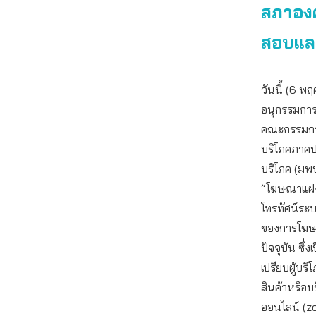
สภาองค
สอบและ
วันนี้ (6 
อนุกรรมการ
คณะกรรมการอ
บริโภคภาคปร
บริโภค (มพ
“โฆษณาแฝง
โทรทัศน์ระ
ของการโฆษณ
ปัจจุบัน ซึ
เปรียบผู้บร
สินค้าหรือบ
ออนไลน์ (zo