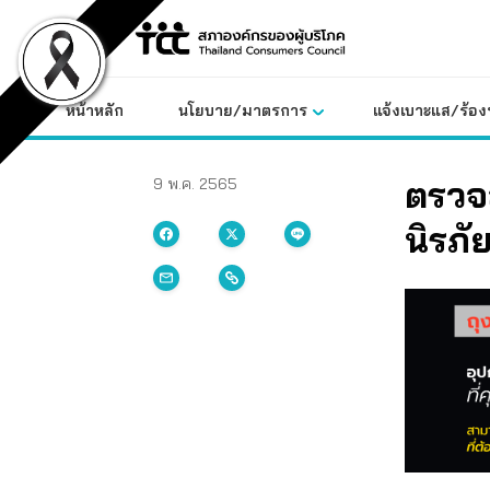
Skip
to
content
หน้าหลัก
นโยบาย/มาตรการ
แจ้งเบาะแส/ร้องท
ตรวจส
9 พ.ค. 2565
นิรภัย