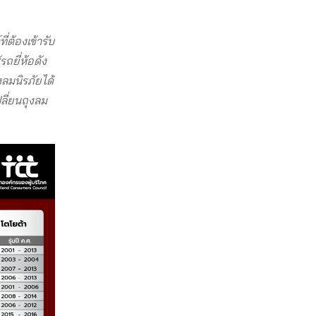
่ต้องเข้ารับ
ถยี่ห้อดัง
งลมนิรภัยได้
ปลี่ยนถุงลม