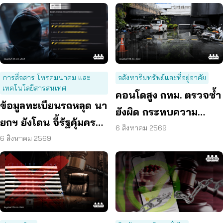
การสื่อสาร โทรคมนาคม และ
อสังหาริมทรัพย์และที่อยู่อาศัย
เทคโนโลยีสารสนเทศ
คอนโดสูง กทม. ตรวจซ้ำ
ข้อมูลทะเบียนรถหลุด นา
ยังผิด กระทบความ
ยกฯ ยังโดน จี้รัฐคุ้มครอง
ปลอดภัย
6 สิงหาคม 2569
ข้อมูลส่วนบุคคล
6 สิงหาคม 2569