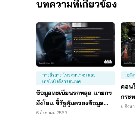
บทความที่เกี่ยวข้อง
การสื่อสาร โทรคมนาคม และ
อสัง
เทคโนโลยีสารสนเทศ
คอนโ
ข้อมูลทะเบียนรถหลุด นายกฯ
กระท
ยังโดน จี้รัฐคุ้มครองข้อมูล
6 สิงห
ส่วนบุคคล
6 สิงหาคม 2569