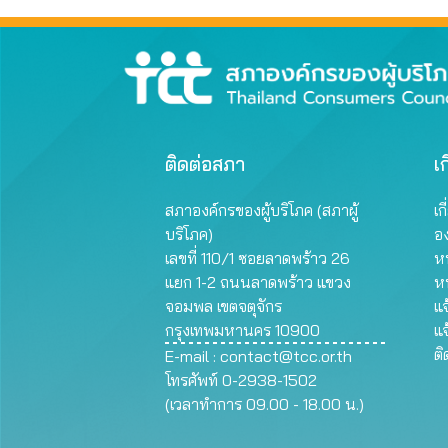
ติดต่อสภา
เก
สภาองค์กรของผู้บริโภค (สภาผู้
เก
บริโภค)
อ
เลขที่ 110/1 ซอยลาดพร้าว 26
หน
แยก 1-2 ถนนลาดพร้าว แขวง
ห
จอมพล เขตจตุจักร
แจ
กรุงเทพมหานคร 10900
แจ
ต
E-mail :
contact@tcc.or.th
โทรศัพท์ 0-2938-1502
(เวลาทำการ 09.00 - 18.00 น.)