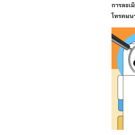
การละเม
โทรคมนาค