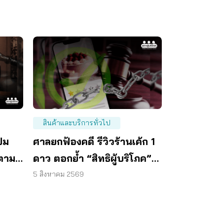
สินค้าและบริการทั่วไป
ปม
ศาลยกฟ้องคดี รีวิวร้านเค้ก 1
ตาม
ดาว ตอกย้ำ “สิทธิผู้บริโภค”
แสดงความคิดเห็นโดยสุจริต
5 สิงหาคม 2569