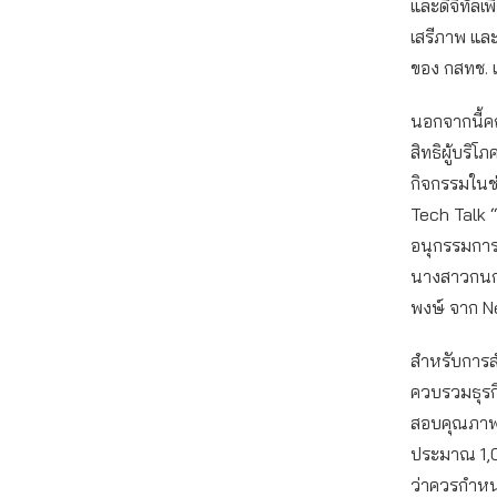
และดิจิทัล
เสรีภาพ แล
ของ กสทช. แ
นอกจากนี้ค
สิทธิผู้บริโ
กิจกรรมในช
Tech Talk “
อนุกรรมการ
นางสาวกนกพร
พงษ์ จาก N
สำหรับการส
ควบรวมธุรก
สอบคุณภาพสั
ประมาณ 1,0
ว่าควรกำหนด