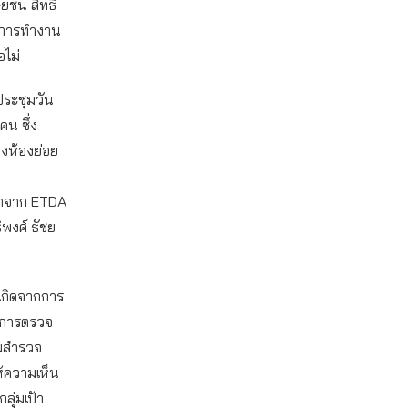
ยชน สิทธิ
อบการทำงาน
อไม่
ระชุมวัน
คน ซึ่ง
งห้องย่อย
น
ษาจาก ETDA
พงศ์ ธัชย
เกิดจากการ
์การตรวจ
วมสำรวจ
้ความเห็น
ลุ่มเป้า