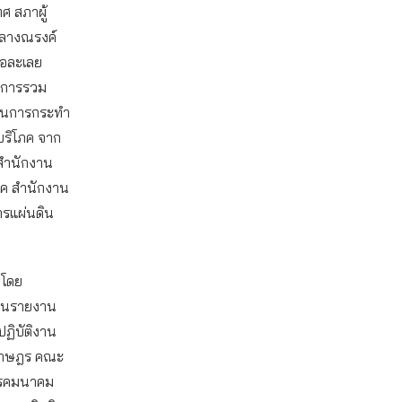
 สภาผู้
 กลางณรงค์
ือละเลย
ีการรวม
ยงานการกระทำ
บริโภค จาก
สำนักงาน
ภค สำนักงาน
รแผ่นดิน
 โดย
ื่นรายงาน
ฏิบัติงาน
นราษฎร คณะ
ทรคมนาคม