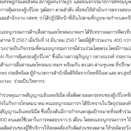
เพื่อเศรษฐกิจและสังคม สภาผู้แทนราษฎร และคณะกรรมาธิการสิทธิมนุษ
ะการคุ้มครองผู้บริโภค วุฒิสภา ตามลำดับ เพื่อขอให้ดำเนินการตรวจส
ละสำนักงาน กสทช. ว่าได้ปฏิบัติหน้าที่เป็นไปตามที่กฎหมายกำหนดหรื
ณะอนุกรรมการด้านสื่อสารและโทรคมนาคมฯ ได้รับทราบผลการจัดเวทีป
ภคสากล ปี 2567 เมื่อวันที่ 14 มีนาคม 2567 โดยมีผู้เข้าร่วมงาน 400 กว่า
่วงบ่ายเป็นกิจกรรมที่คณะอนุกรรมการฯมีส่วนร่วมโดยตรง โดยมีการแบ่
AI กับการคุ้มครองผู้บริโภค” ซึ่งมีนางสาวสุภิญญา กลางณรงค์ ประธา
ด้านการสื่อสารและโทรคมนาคมฯ พร้อมกับ ดร.เสก ด่านขุนทด ที่ปรึก
 ประสิทธิผล ผู้อำนวยการสำนักสื่อดิจิทัลจากไทยพีบีเอส และ ดร.สุทธิ
ectec ร่วมเป็นวิทยากร
ำรวจคุณภาพสัญญาณอินเทอร์เน็ต เพื่อติดตามผลกระทบของผู้บริโภคที่
ิจในกิจการโทรคมนาคม คณะอนุกรรมการฯ ได้รับทราบในวัตถุประสงค
ญญาณอินเทอร์เน็ต ซึ่งเบื้องต้นมีการกำหนดกลุ่มเป้าหมายที่จะเข้าร่
00 คนและใช้เวลาในการทดสอบราว 6 เดือน โดยคณะอนุกรรมการฯ ให
สัดส่วนของผู้ใช้บริการให้สอดคล้องกับสัดส่วนของตลาด ให้ระมัดระวังก