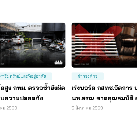
หาริมทรัพย์และที่อยู่อาศัย
ข่าวองค์กร
ดสูง กทม. ตรวจซ้ำยังผิด
เร่งบอร์ด กสทช.จัดการ 
บความปลอดภัย
นพ.สรณ ขาดคุณสมบัติ 
มติกรรมการสรรหา
าคม 2569
5 สิงหาคม 2569