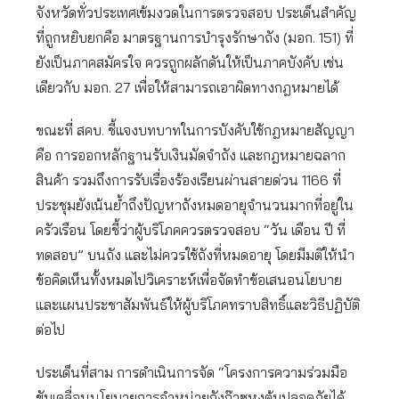
จังหวัดทั่วประเทศเข้มงวดในการตรวจสอบ ประเด็นสำคัญ
ที่ถูกหยิบยกคือ มาตรฐานการบำรุงรักษาถัง (มอก. 151) ที่
ยังเป็นภาคสมัครใจ ควรถูกผลักดันให้เป็นภาคบังคับ เช่น
เดียวกับ มอก. 27 เพื่อให้สามารถเอาผิดทางกฎหมายได้
ขณะที่ สคบ. ชี้แจงบทบาทในการบังคับใช้กฎหมายสัญญา
คือ การออกหลักฐานรับเงินมัดจำถัง และกฎหมายฉลาก
สินค้า รวมถึงการรับเรื่องร้องเรียนผ่านสายด่วน 1166 ที่
ประชุมยังเน้นย้ำถึงปัญหาถังหมดอายุจำนวนมากที่อยู่ใน
ครัวเรือน โดยชี้ว่าผู้บริโภคควรตรวจสอบ “วัน เดือน ปี ที่
ทดสอบ” บนถัง และไม่ควรใช้ถังที่หมดอายุ โดยมีมติให้นำ
ข้อคิดเห็นทั้งหมดไปวิเคราะห์เพื่อจัดทำข้อเสนอนโยบาย
และแผนประชาสัมพันธ์ให้ผู้บริโภคทราบสิทธิ์และวิธีปฏิบัติ
ต่อไป
ประเด็นที่สาม การดำเนินการจัด “โครงการความร่วมมือ
ขับเคลื่อนนโยบายการจำหน่ายถังก๊าซหุงต้มปลอดภัยได้