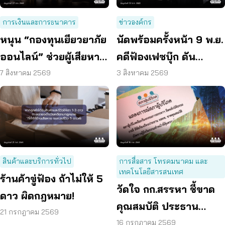
การเงินและการธนาคาร
ข่าวองค์กร
หนุน “กองทุนเยียวยาภัย
นัดพร้อมครั้งหน้า 9 พ.ย.
ออนไลน์” ช่วยผู้เสียหาย
คดีฟ้องเฟซบุ๊ก ดัน
ตั้งหลักได้ รวดเร็ว ทัน
แพลตฟอร์มร่วมรับผิด
7 สิงหาคม 2569
3 สิงหาคม 2569
ท่วงที
สินค้าและบริการทั่วไป
การสื่อสาร โทรคมนาคม และ
เทคโนโลยีสารสนเทศ
ร้านค้าขู่ฟ้อง ถ้าไม่ให้ 5
วัดใจ กก.สรรหา ชี้ขาด
ดาว ผิดกฎหมาย!
คุณสมบัติ ประธาน
21 กรกฎาคม 2569
กสทช. เปิดทางคนที่ดี
16 กรกฎาคม 2569