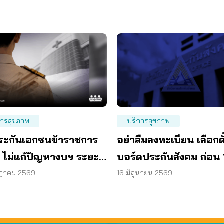
การสุขภาพ
บริการสุขภาพ
“ประกันเอกชนข้าราชการ
อย่าลืมลงทะเบียน เลือกตั
” ไม่แก้ปัญหางบฯ ระยะ
บอร์ดประกันสังคม ก่อน 
เสนอรวมกองทุนสุขภาพ
ก.ค. แล้วเตรียมเข้าคูหา 
กฎาคม 2569
16 มิถุนายน 2569
ก.ย. นี้