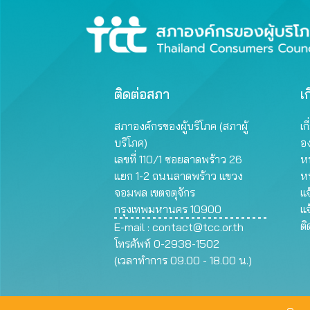
ติดต่อสภา
เก
สภาองค์กรของผู้บริโภค (สภาผู้
เก
บริโภค)
อ
เลขที่ 110/1 ซอยลาดพร้าว 26
หน
แยก 1-2 ถนนลาดพร้าว แขวง
ห
จอมพล เขตจตุจักร
แจ
กรุงเทพมหานคร 10900
แจ
ต
E-mail :
contact@tcc.or.th
โทรศัพท์ 0-2938-1502
(เวลาทำการ 09.00 - 18.00 น.)