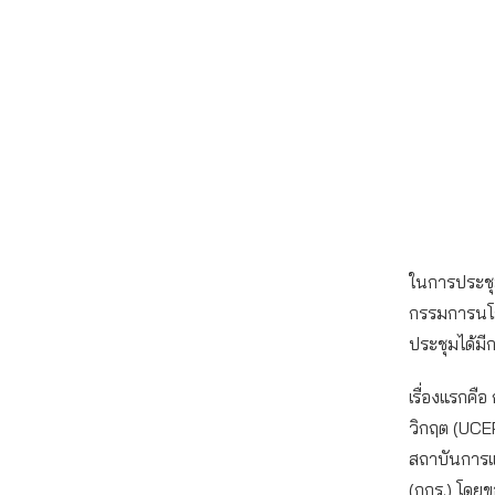
ในการประชุ
กรรมการนโย
ประชุมได้มี
เรื่องแรกคื
วิกฤต (UCEP
สถาบันการแ
(กกร.) โดยข