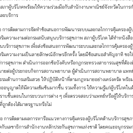
องสภาผู้บริโภคพร้อมให้ความร่วมมือกับสำนักงานพาณิชย์จังหวัดในการก
และบริการ
งคือ การติดตามการจัดทำข้อเสนอการพัฒนาระบบและกลไกการคุ้มครองผู้บ
ริมความงามต่อกรมสนับสนุนบริการสุขภาพ สภาผู้บริโภค ได้ทำหนังสือถ
นบริการสุขภาพ เพื่อส่งข้อเสนอการพัฒนาระบบและกลไกการคุ้มครองผู้
สริมความงามเป็นลายลักษณ์อักษรอีกครั้ง โดยมีข้อเสนอสำคัญอาทิ ขอใ
ิการสุขภาพ ดำเนินการออกข้อบังคับหรือกฎกระทรวงสาธารณสุขที่ต้องมี
ยต่อผู้ประกอบกิจการสถานพยาบาล ผู้ดำเนินการสถานพยาบาล แพทย์
รรมด้านการเสริมสวย ให้ปฏิบัติหน้าที่ตามกฎหมายอย่างเคร่งครัด พร้อม
อนุญาตให้มีความเข้มข้นมากขึ้น รวมทั้งการ ให้ความรู้แก่ผู้บริโภคใน
ทราบขั้นตอนในกระบวนการต่าง ๆ เพื่อตรวจสอบว่าแพทย์หรือผู้ให้บริกา
ี่ถูกต้องได้มาตรฐานหรือไม่
ม คือ การติดตามผลการหารือแนวทางการคุ้มครองผู้บริโภคด้านบริการสุข
โภคกับเลขาธิการสำนักงานหลักประกันสุขภาพแห่งชาติ โดยคณะอนุกรรม