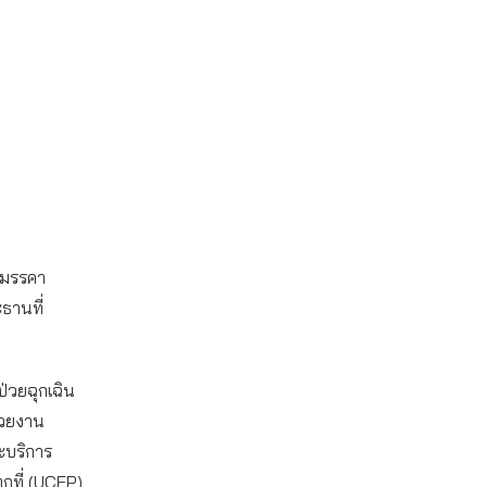
ีมรรคา
ธานที่
่วยฉุกเฉิน
น่วยงาน
ะบริการ
ุกที่ (UCEP)