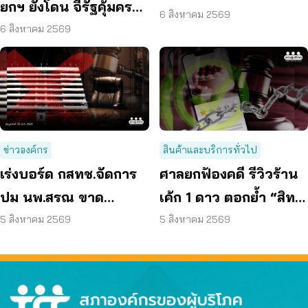
ยกฯ ยังโดน จี้รัฐคุ้มครอง
ปลอดภัย
6 สิงหาคม 2569
ข้อมูลส่วนบุคคล
6 สิงหาคม 2569
ข่าวองค์กร
สินค้าและบริการทั่วไป
เร่งบอร์ด กสทช.จัดการ
ศาลยกฟ้องคดี รีวิวร้าน
ปม นพ.สรณ ขาด
เค้ก 1 ดาว ตอกย้ำ “สิทธิ
คุณสมบัติ ตามมติ
ผู้บริโภค” แสดงความคิด
5 สิงหาคม 2569
5 สิงหาคม 2569
กรรมการสรรหา
เห็นโดยสุจริต