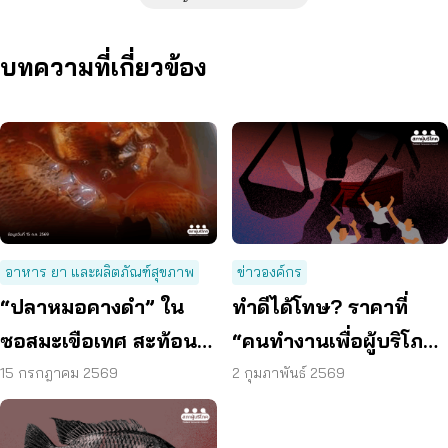
บทความที่เกี่ยวข้อง
อาหาร ยา และผลิตภัณฑ์สุขภาพ
ข่าวองค์กร
“ปลาหมอคางดำ” ใน
ทำดีได้โทษ? ราคาที่
ซอสมะเขือเทศ สะท้อน
“คนทำงานเพื่อผู้บริโภค”
ช่องโหว่กฎหมายจี้ปฏิรูป
ต้องจ่าย
15 กรกฎาคม 2569
2 กุมภาพันธ์ 2569
พ.ร.บ.อาหาร ด่วน!