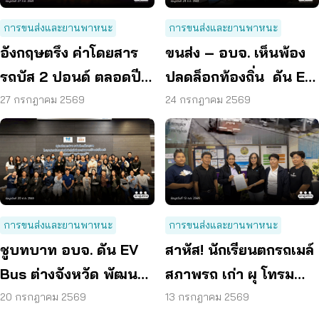
การขนส่งและยานพาหนะ
การขนส่งและยานพาหนะ
อังกฤษตรึง ค่าโดยสาร
ขนส่ง – อบจ. เห็นพ้อง
รถบัส 2 ปอนด์ ตลอดปี
ปลดล็อกท้องถิ่น ดัน EV
70 ลดค่าครองชีพ
Bus อยุธยา
27 กรกฎาคม 2569
24 กรกฎาคม 2569
การขนส่งและยานพาหนะ
การขนส่งและยานพาหนะ
ชูบทบาท อบจ. ดัน EV
สาหัส! นักเรียนตกรถเมล์
Bus ต่างจังหวัด พัฒนา
สภาพรถ เก่า ผุ โทรม
ขนส่งสาธารณะไร้รอย
ถามหามาตรฐานรถ
20 กรกฎาคม 2569
13 กรกฎาคม 2569