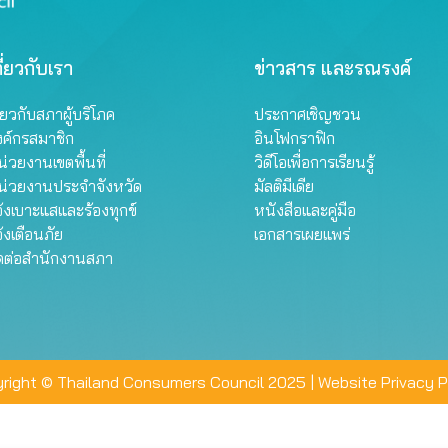
ี่ยวกับเรา
ข่าวสาร และรณรงค์
ี่ยวกับสภาผู้บริโภค
ประกาศเชิญชวน
งค์กรสมาชิก
อินโฟกราฟิก
่วยงานเขตพื้นที่
วิดีโอเพื่อการเรียนรู้
น่วยงานประจำจังหวัด
มัลติมีเดีย
้งเบาะแสและร้องทุกข์
หนังสือและคู่มือ
้งเตือนภัย
เอกสารเผยแพร่
ิดต่อสำนักงานสภา
right © Thailand Consumers Council 2025 |
Website Privacy P