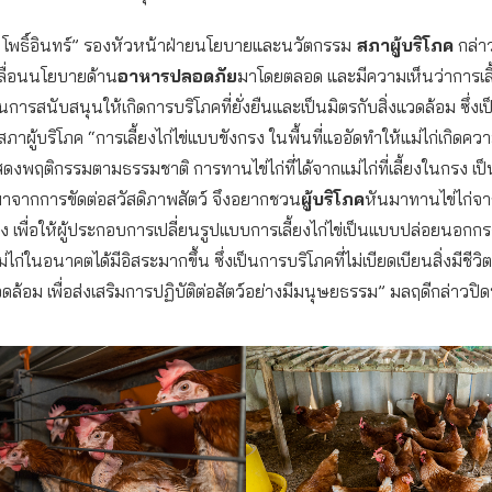
ี โพธิ์อินทร์” รองหัวหน้าฝ่ายนโยบายและนวัตกรรม
สภาผู้บริโภค
กล่าว
คลื่อนนโยบายด้าน
อาหารปลอดภัย
มาโดยตลอด และมีความเห็นว่าการเลี้
็นการสนับสนุนให้เกิดการบริโภคที่ยั่งยืนและเป็นมิตรกับสิ่งแวดล้อม ซึ่งเ
าผู้บริโภค “การเลี้ยงไก่ไข่แบบขังกรง ในพื้นที่แออัดทำให้แม่ไก่เกิดควา
แสดงพฤติกรรมตามธรรมชาติ การทานไข่ไก่ที่ได้จากแม่ไก่ที่เลี้ยงในกรง เ
้มาจากการขัดต่อสวัสดิภาพสัตว์ จึงอยากชวน
ผู้บริโภค
หันมาทานไข่ไก่จา
ง เพื่อให้ผู้ประกอบการเปลี่ยนรูปแบบการเลี้ยงไก่ไข่เป็นแบบปล่อยนอกก
ม่ไก่ในอนาคตได้มีอิสระมากขึ้น ซึ่งเป็นการบริโภคที่ไม่เบียดเบียนสิ่งมีชีวิ
วดล้อม เพื่อส่งเสริมการปฏิบัติต่อสัตว์อย่างมีมนุษยธรรม” มลฤดีกล่าวปิด