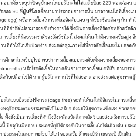
รมอนามัย ระบุว่าปัจจุบันคนไทยบริโภค
ไข่ไก่
เฉลี่ยปีละ 223 ฟองต่อคน แต่
ร้อยละ 90 ที่
ผู้บริโภค
ซื้อหามาประกอบอาหารนั้น มาจากแม่ไก่ที่เลี้ยงแ
ge egg) หรือการเลี้ยงในกรงที่แออัดคับแคบ ๆ ที่เรียงซ้อนติด ๆ กัน ทำให
นที่ที่จำกัดไม่สามารถขยับร่างกายได้ ซึ่งเป็นการเลี้ยงที่ขัดต่อหลักสวัสดิ
นการเลี้ยงที่ผิดธรรมชาติของสัตว์ชนิดนี้ ส่งผลให้แม่ไก่มีความเครียดสูง อ
นที่ทำให้ไก่เจ็บป่วยง่าย ส่งผลต่อคุณภาพไข่ที่อาจติดเชื้อและไม่ปลอดภั
ารศึกษาในทวีปยุโรป พบว่า การเลี้ยงแบบกรงตับเพิ่มความเสี่ยงของการต
almonella) หรือโรคติดเชื้อในทางเดินอาหารจากเชื้อแบคทีเรีย สามาร
ิดกับเปลือกไข่ได้ หากผู้บริโภคทานไข่ที่ไม่สะอาด อาจส่งผลต่อ
สุขภาพผู
ี้ยงไก่แบบอิสระไม่ขังกรง (cage free) จะทำให้แม่ไก่มีอิสระในการเคลื่
พฤติกรรมตามธรรมชาติได้ ไม่เครียด ส่งผลให้สุขภาพแข็งแรง ช่วยลดคว
้อ ทั้งยังเป็นการเลี้ยงที่คำนึงถึงหลักสวัสดิภาพสัตว์ และส่งเสริมการบริโ
้งนี้ ปัจจุบันมีหลายประเทศที่ยุติใช้กรงตับในการเลี้ยงไก่ไข่แล้ว เช่น ประเ
า ประเทศในสหภาพยุโรป ได้แก่ ออสเตรีย ลักเซมเบิร์ก เยอรมนี เป็นต้น