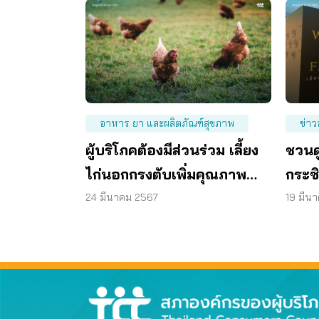
อาหาร ยา และผลิตภัณฑ์สุขภาพ
ข่าว
ผู้บริโภคต้องมีส่วนร่วม เลี้ยง
ชวนด
ไก่นอกกรงตับเพิ่มคุณภาพ
กระซ
ชีวิต คน-ไก่ ให้สุขภาพดี
ดันน
24 มีนาคม 2567
19 มีน