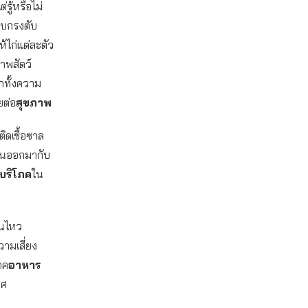
รู้หรือไม่
บบกรงตับ
้ไก่แต่ละตัว
ภาพสัตว์
ีกทั้งความ
ยต่อ
สุขภาพ
ิดเชื้อซาล
ถปนออกมากับ
้บริโภค
ใน
อนไหว
ามเสี่ยง
ภค
อาหาร
ทศ