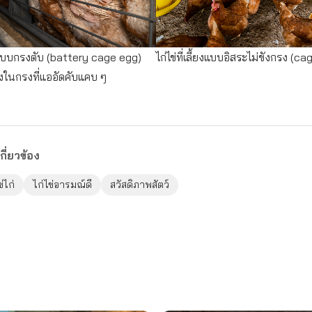
ี้ยงแบบกรงตับ (battery cage egg)
ไก่ไข่ที่เลี้ยงแบบอิสระไม่ขังกรง (ca
ยงในกรงที่แออัดคับแคบ ๆ
กี่ยวข้อง
ข่ไก่
ไก่ไข่อารมณ์ดี
สวัสดิภาพสัตว์