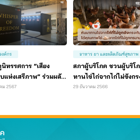
องค์กร
อาหาร ยา และผลิตภัณฑ์สุขภาพ
ูนิทรรศการ “เสียง
สภาผู้บริโภค ชวนผู้บริโ
ิบแห่งเสรีภาพ” ร่วมผลัก
ทานไข่ไก่จากไก่ไม่ขังกร
โยบายอาหารปลอดภัย
หนุนอาหารปลอดภัยต่อ
าคม 2567
29 ธันวาคม 2566
สุขภาพ