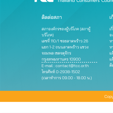
ติดต่อสภา
เก
สภาองค์กรของผู้บริโภค (สภาผู้
เก
บริโภค)
อ
เลขที่ 110/1 ซอยลาดพร้าว 26
หน
แยก 1-2 ถนนลาดพร้าว แขวง
ห
จอมพล เขตจตุจักร
แจ
กรุงเทพมหานคร 10900
แจ
ต
E-mail :
contact@tcc.or.th
โทรศัพท์ 0-2938-1502
(เวลาทำการ 09.00 - 18.00 น.)
Copy