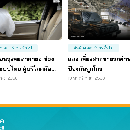
้าและบริการทั่วไป
สินค้าและบริการทั่วไป
ียนถุงลมทาคาตะ ช่อง
แนะ เลี่ยงฝากขายรถผ่านอ
ะบบไทย ผู้บริโภคคือ
ป้องกันถูกโกง
อรับเคราะห์
วาคม 2568
19 พฤศจิกายน 2568