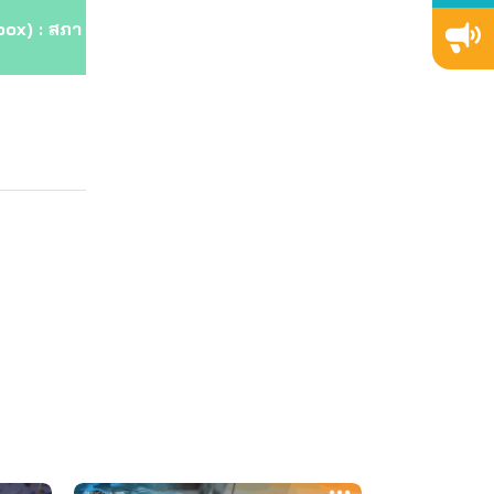
box) : สภา