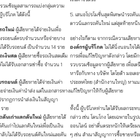
วมข้อมูลสามารถแบ่งกลุ่มความ
้บริโภค ได้ดังนี้
5. เสนอโปรโมชั่นสุดพิเศษนำรถคันเก
ดาวน์แลกรถคันใหม่ แต่สุดท้ายหนี
รถใหม่
ผู้เสียหายได้จ่ายเงินเพื่อ
งรถยนต์ครบจำนวนหรือจ่ายบาง
อย่างไรก็ตาม จากกรณีความเสียหา
ม่ได้รับรถยนต์ เป็นจำนวน 14 ราย
องค์กรผู้บริโภค
ไม่ได้นิ่งนอนใจได้
รถเงินสด
ผู้เสียหายซื้อรถเงินสดเต็ม
การเพื่อแก้ไขปัญหาดังกล่าว โดยมีก
ม่ได้รับเอกสารเช่าซื้อ จำนวน 1
รวบรวมข้อมูลจากผู้เสียหาย เพื่อเตร
หารือกับทาง บริษัท โตโยต้า มอเตอร
รับรถยนต์
ผู้เสียหายได้จ่ายเงินค่า
ประเทศไทย (สำนักงานใหญ่) หาแ
ะจ่ายเงินค่านำส่ง แต่ในเอกสารทาง
แก้ไขปัญหาให้กับผู้เสียหาย
่ปรากฏการนำส่งเงินในสัญญา
 ราย
ทั้งนี้ ผู้บริโภคท่านใดได้รับผลกระ
ถคันเก่าแลกคันใหม่
ผู้เสียหายได้
กล่าว เช่น โดนโกง โดยเฉพาะในรูป
ันเก่าไปแลกคันใหม่เพื่อเป็นเงิน
ออนไลน์ อย่าตื่นตระหนักให้เตรียม
กลับไม่ได้รับรถยนต์คันใหม่และคัน
ๆ เช่น สำเนาสัญญาการซื้อขายหรือเช