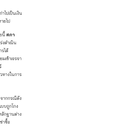
่าไปเป็นเงิน
หายไป
ยนี้
สภา
เร่งดำเนิน
ารได้
ียมเข้าเจรจา
์
นวทางในการ
ทบจากกรณีดัง
แบบถูกโกง
หลักฐานต่าง
่าซื้อ