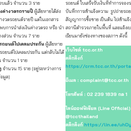
งมอบแล้ว จำนวน 3 ราย
รถยนต์ ใบเสร็จรับเงินที่ทำการจอง
่งค่างวดรถรายปี
ผู้เสียหายได้ส่ง
บันทึกการเข้าแจ้งความ รูปถ่ายรถย
่างวดรถยนต์รายปี แต่ในเอกสาร
สัญญาการซื้อขาย เป็นต้น ไปเข้าแจ
พบการนำส่งเงินค่างวดรถ หรือ นำ
สถานีตำรวจภายในพื้นที่ และแจ้งเ
บางส่วน จำนวน 7 ราย
เรียนมายังช่องทางของสภาฯ ดังนี้
กรถยนต์ไปเคลมประกัน
ผู้เสียหาย
เว็บไซต์ tcc.or.th
รถยนต์ไปเคลมประกัน แต่กลับไม่ได้
คลิกลิงก์
น จำนวน 1 ราย
https://crm.tcc.or.th/port
ๆ
จำนวน 15 ราย (อยู่ระหว่างการ
อมูล)
อีเมล :
complaint@tcc.or.th
โทรศัพท์ : 02 239 1839 กด 1
ไลน์ออฟฟิเชียล (Line Official) 
@tccthailand
คลิกลิงก์
https://lin.ee/uhD