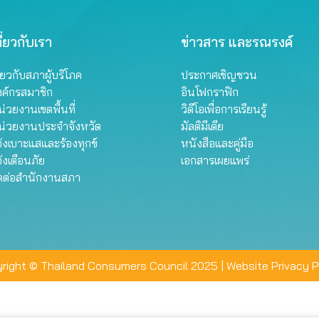
ี่ยวกับเรา
ข่าวสาร และรณรงค์
ี่ยวกับสภาผู้บริโภค
ประกาศเชิญชวน
งค์กรสมาชิก
อินโฟกราฟิก
่วยงานเขตพื้นที่
วิดีโอเพื่อการเรียนรู้
น่วยงานประจำจังหวัด
มัลติมีเดีย
้งเบาะแสและร้องทุกข์
หนังสือและคู่มือ
้งเตือนภัย
เอกสารเผยแพร่
ิดต่อสำนักงานสภา
right © Thailand Consumers Council 2025 |
Website Privacy P