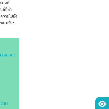
รถยนต์
นต์ที่ทำ
้งความไปยัง
บาะแสร้อง
al/public
:
yO1U