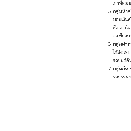
เก่าที่ส่
กลุ่มนำส
มอบเงินค
สัญญาไม่
ส่งเพียง
กลุ่มฝา
ได้ส่งมอบ
รถยนต์คื
กลุ่มอื่น 
รวบรวมข้