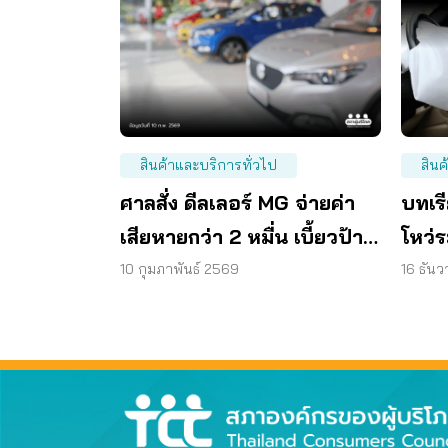
สินค้าและบริการทั่วไป
สินค
ศาลสั่ง ดีลเลอร์ MG จ่ายค่า
บทเร
เสียหายกว่า 2 หมื่น เบี้ยวป้าย
โหว่ร
ขาว ลูกค้าข้ามปี
เหยื่
10 กุมภาพันธ์ 2569
16 ธัน