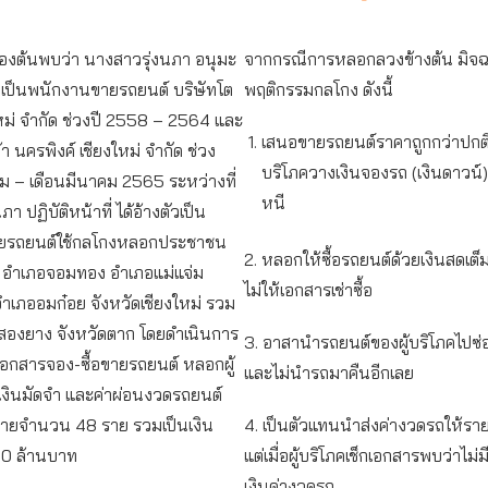
ื้องต้นพบว่า นางสาวรุ่งนภา อนุมะ
จากกรณีการหลอกลวงข้างต้น มิจฉ
ที่เป็นพนักงานขายรถยนต์ บริษัทโต
พฤติกรรมกลโกง ดังนี้
ใหม่ จำกัด ช่วงปี 2558 – 2564 และ
เสนอขายรถยนต์ราคาถูกกว่าปกติ เม
า นครพิงค์ เชียงใหม่ จำกัด ช่วง
บริโภควางเงินจองรถ (เงินดาวน์) 
ม – เดือนมีนาคม 2565 ระหว่างที่
หนี
า ปฏิบัติหน้าที่ ได้อ้างตัวเป็น
ยรถยนต์ใช้กลโกงหลอกประชาชน
2. หลอกให้ซื้อรถยนต์ด้วยเงินสดเต
ช่น อำเภอจอมทอง อำเภอแม่แจ่ม
ไม่ให้เอกสารเช่าซื้อ
ำเภออมก๋อย จังหวัดเชียงใหม่ รวม
าสองยาง จังหวัดตาก โดยดำเนินการ
3. อาสานำรถยนต์ของผู้บริโภคไปซ่อมท
กสารจอง-ซื้อขายรถยนต์ หลอกผู้
และไม่นำรถมาคืนอีกเลย
เงินมัดจำ และค่าผ่อนงวดรถยนต์
ู้หายจำนวน 48 ราย รวมเป็นเงิน
4. เป็นตัวแทนนำส่งค่างวดรถให้รา
ง 10 ล้านบาท
แต่เมื่อผู้บริโภคเช็กเอกสารพบว่าไม่
เงินค่างวดรถ