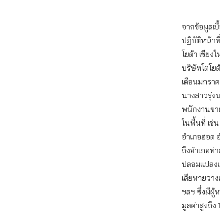
จากข้อมูลเบ
ปฏิบัติหน้า
โยต้า เชียง
บริษัทโตโยต้
เดือนมกราค
นางสาวรุ่งนภ
พนักงานขา
ในพื้นที่ เ
อำเภอฮอด อ
ถึงอำเภอท่
ปลอมแปลงเอ
เสียหายวาง
ฯลฯ ซึ่งมีผ
มูลค่าสูงถึ