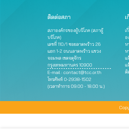
ติดต่อสภา
เก
สภาองค์กรของผู้บริโภค (สภาผู้
เก
บริโภค)
อ
เลขที่ 110/1 ซอยลาดพร้าว 26
หน
แยก 1-2 ถนนลาดพร้าว แขวง
ห
จอมพล เขตจตุจักร
แจ
กรุงเทพมหานคร 10900
แจ
ต
E-mail :
contact@tcc.or.th
โทรศัพท์ 0-2938-1502
(เวลาทำการ 09.00 - 18.00 น.)
Copy