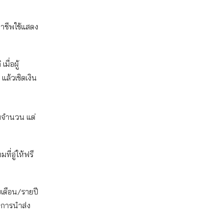
าชีพใช้แสดง
ื่อผู้
แล้วเชิดเงิน
็มจำนวน แต่
ี่อู่ให้ฟรี
ยเดือน/รายปี
มีการนำส่ง