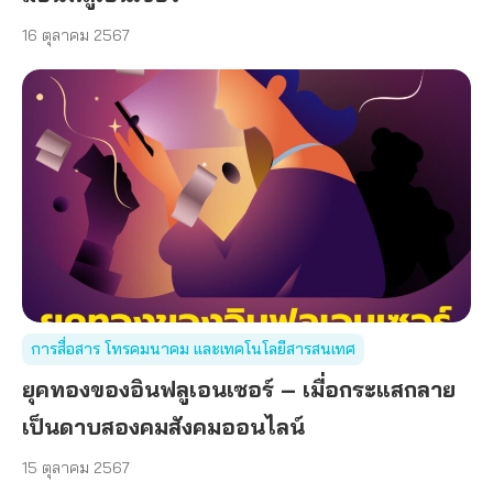
16 ตุลาคม 2567
การสื่อสาร โทรคมนาคม และเทคโนโลยีสารสนเทศ
ยุคทองของอินฟลูเอนเซอร์ – เมื่อกระแสกลาย
เป็นดาบสองคมสังคมออนไลน์
15 ตุลาคม 2567