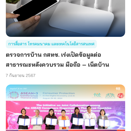
การสื่อสาร โทรคมนาคม และเทคโนโลยีสารสนเทศ
ตรวจการบ้าน กสทช. เร่งเปิดข้อมูลต่อ
สาธารณะหลังควบรวม มือถือ – เน็ตบ้าน
7 กันยายน 2567