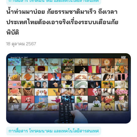
การสื่อสาร โทรคมนาคม และเทคโนโลยีสารสนเทศ
น้ำท่วมมาบ่อย ภัยธรรมชาติมาเร็ว ถึงเวลา
ประเทศไทยต้องเอาจริงเรื่องระบบเตือนภัย
พิบัติ
18 ตุลาคม 2567
การสื่อสาร โทรคมนาคม และเทคโนโลยีสารสนเทศ