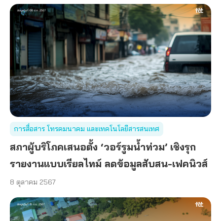
การสื่อสาร โทรคมนาคม และเทคโนโลยีสารสนเทศ
สภาผู้บริโภคเสนอตั้ง ‘วอร์รูมน้ำท่วม’ เชิงรุก
รายงานแบบเรียลไทม์ ลดข้อมูลสับสน-เฟคนิวส์
8 ตุลาคม 2567