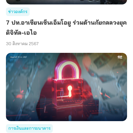
ข่าวองค์กร
7 ปท.อาเซียนเซ็นเอ็มโอยู ร่วมต้านภัยกลลวงยุค
ดิจิทัล-เอไอ
30 สิงหาคม 2567
การเงินและการธนาคาร