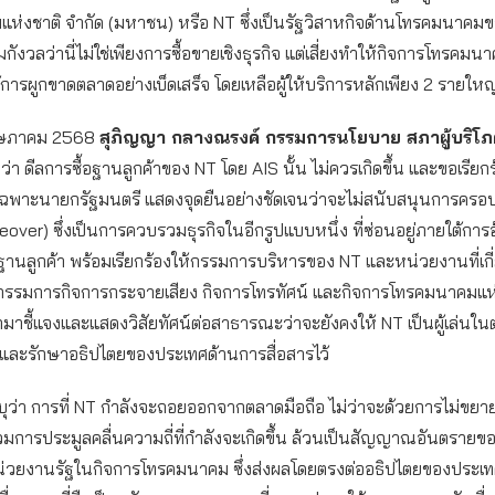
ห่งชาติ จำกัด (มหาชน) หรือ NT ซึ่งเป็นรัฐวิสาหกิจด้านโทรคมนาคม
มกังวลว่านี่ไม่ใช่เพียงการซื้อขายเชิงธุรกิจ แต่เสี่ยงทำให้กิจการโทรค
้การผูกขาดตลาดอย่างเบ็ดเสร็จ โดยเหลือผู้ให้บริการหลักเพียง 2 รายใหญ่
พฤษภาคม 2568
สุภิญญา กลางณรงค์ กรรมการนโยบาย สภาผู้บริโภ
ว่า ดีลการซื้อฐานลูกค้าของ NT โดย AIS นั้น ไม่ควรเกิดขึ้น และขอเรียกร
เฉพาะนายกรัฐมนตรี แสดงจุดยืนอย่างชัดเจนว่าจะไม่สนับสนุนการครอ
eover) ซึ่งเป็นการควบรวมธุรกิจในอีกรูปแบบหนึ่ง ที่ซ่อนอยู่ภายใต้การอ
อฐานลูกค้า พร้อมเรียกร้องให้กรรมการบริหารของ NT และหน่วยงานที่เกี
รมการกิจการกระจายเสียง กิจการโทรทัศน์ และกิจการโทรคมนาคมแห่
มาชี้แจงและแสดงวิสัยทัศน์ต่อสาธารณะว่าจะยังคงให้ NT เป็นผู้เล่นในต
และรักษาอธิปไตยของประเทศด้านการสื่อสารไว้
ุว่า การที่ NT กำลังจะถอยออกจากตลาดมือถือ ไม่ว่าจะด้วยการไม่ขยา
ร่วมการประมูลคลื่นความถี่ที่กำลังจะเกิดขึ้น ล้วนเป็นสัญญาณอันตรายข
วยงานรัฐในกิจการโทรคมนาคม ซึ่งส่งผลโดยตรงต่ออธิปไตยของประเ