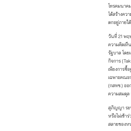
โทรคมนาคมแ
ได้สร้างควา
ตกอยู่ภายใต
วันที่ 21 
ความคิดเห็น
รัฐบาล โดย
กิจการ (Tak
เพียงการซื้
เฉพาะคณะกร
(กสทช.) ออก
ความสมดุล 
สุภิญญา ระบ
หรือไม่เข้า
สลายของหน่