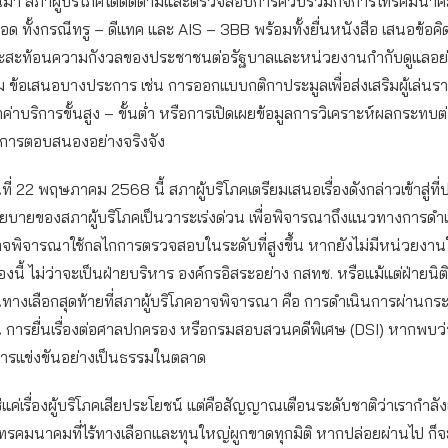
่านมา สภาผู้บริโภคได้ติดตามและตรวจสอบการควบรวมกิจการโทรคมนาคม
ด ทั้งกรณีทรู – ดีแทค และ AIS – 3BB พร้อมทั้งยื่นหนังสือ เสนอข้อคิด
สะท้อนความกังวลของประชาชนต่อรัฐบาลและหน่วยงานกำกับดูแลอย่าง
ม ข้อเสนอบางประการ เช่น การออกแบบกติกาประมูลเพื่อส่งเสริมผู้เล่นร
าบริการขั้นสูง – ขั้นต่ำ หรือการเปิดเผยข้อมูลการวิเคราะห์ผลกระทบต่อ
ับการตอบสนองอย่างจริงจัง
นที่ 22 พฤษภาคม 2568 นี้ สภาผู้บริโภคเตรียมเสนอเรื่องดังกล่าวเข้าสู่ท
บายของสภาผู้บริโภคเป็นวาระเร่งด่วน เพื่อพิจารณาถึงแนวทางการดำ
จพิจารณาใช้กลไกการตรวจสอบในระดับที่สูงขึ้น หากยังไม่มีหน่วยงานใ
่องนี้ ไม่ว่าจะเป็นฝ่ายบริหาร องค์กรอิสระอย่าง กสทช. หรือแม้แต่ฝ่ายนิต
่งในทางเลือกสุดท้ายที่สภาผู้บริโภคอาจพิจารณา คือ การดำเนินการผ่าน
่น การยื่นเรื่องต่อศาลปกครอง หรือกรมสอบสวนคดีพิเศษ (DSI) หากพบว่
การแข่งขันอย่างเป็นธรรมในตลาด
ช่แค่เรื่องผู้บริโภคเสียประโยชน์ แต่คือสัญญาณเตือนระดับชาติว่าเรากำล
คโทรคมนาคมที่ไร้ทางเลือกและทุนใหญ่ผูกขาดทุกมิติ หากปล่อยผ่านไป ก็จะ