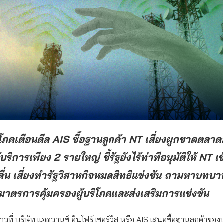
ิโภคเตือนดีล AIS ซื้อฐานลูกค้า NT เสี่ยงผูกขาดตลาด
ห้บริการเพียง 2 รายใหญ่ ชี้รัฐยังไร้ท่าทีอนุมัติให้ NT เข
ื่น เสี่ยงทำรัฐวิสาหกิจหมดสิทธิแข่งขัน ถามหาบทบ
ร้มาตรการคุ้มครองผู้บริโภคและส่งเสริมการแข่งขัน
วที่ บริษัท แอดวานซ์ อินโฟร์ เซอร์วิส หรือ AIS เสนอซื้อฐานลูกค้าของ