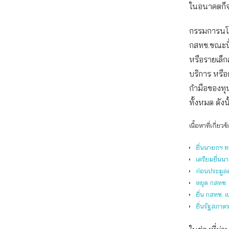
ในอนาคตก็จะ
กรรมการนโยบ
กสทช.ขณะนี้ย
หรือรายเล็ก
บริการ หรือ
กำมือของทุ
ทั้งหมด ดังน
เนื้อหาที่เกี่ยวข
ยื่นนายกฯ ท
เตรียมยื่นน
ก่อนประมูลค
หยุด กสทช. ป
ยื่น กสทช. 
ยื่นรัฐสภาต