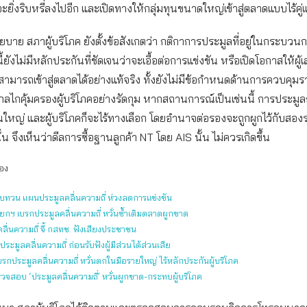
ยิ่งริบหรี่ลงไปอีก และเปิดทางให้กลุ่มทุนขนาดใหญ่เข้าสู่ตลาดแบบไร้คู่แ
าย สภาผู้บริโภค ยังตั้งข้อสังเกตว่า กติกาการประมูลที่อยู่ในกระบวน
ังไม่มีหลักประกันที่ชัดเจนว่าจะเอื้อต่อการแข่งขัน หรือเปิดโอกาสให้ผู้
สามารถเข้าสู่ตลาดได้อย่างแท้จริง ทั้งยังไม่มีข้อกำหนดด้านการควบคุมร
กลไกคุ้มครองผู้บริโภคอย่างรัดกุม หากสถานการณ์เป็นเช่นนี้ การประมูล
นใหญ่ และผู้บริโภคก็จะไร้ทางเลือก โดยอำนาจต่อรองจะถูกผูกไว้กับสอ
ั้น จึงเห็นว่าดีลการซื้อฐานลูกค้า NT โดย AIS นั้น ไม่ควรเกิดขึ้น
้อง
บทวน แผนประมูลคลื่นความถี่ ห่วงลดการแข่งขัน
ายกฯ เบรกประมูลคลื่นความถี่ หวั่นซ้ำเติมตลาดผูกขาด
ลื่นความถี่ จี้ กสทช. ฟังเสียงประชาชน
ระมูลคลื่นความถี่ ก่อนรับฟังผู้มีส่วนได้ส่วนเสีย
เบรกประมูลคลื่นความถี่ หวั่นตกในมือรายใหญ่ ไร้หลักประกันผู้บริโภค
รวจสอบ ‘ประมูลคลื่นความถี่’ หวั่นผูกขาด-กระทบผู้บริโภค