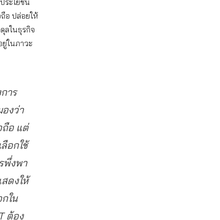
อประโยชน์
ือ ปล่อยให้
ุลในธุรกิจ
ยู่ในภาวะ
งการ
มองว่า
ถือ แต่
ลือกใช้
รพึ่งพา
แสดงให้
อกใน
T ต้อง