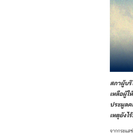
สภาผู้บร
เหลือผู้ใ
ประมูลคล
เหตุยังไ
จากกระแสข่า