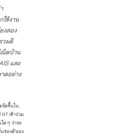
่า
กใช้งาน
พียงสอง
รวมดี
เน็ตบ้าน
 AIS และ
ขาดอย่าง
ะจัดขึ้นใน
้ NT เข้าร่วม
นใด ๆ ว่าจะ
ื่นของตัวเอง