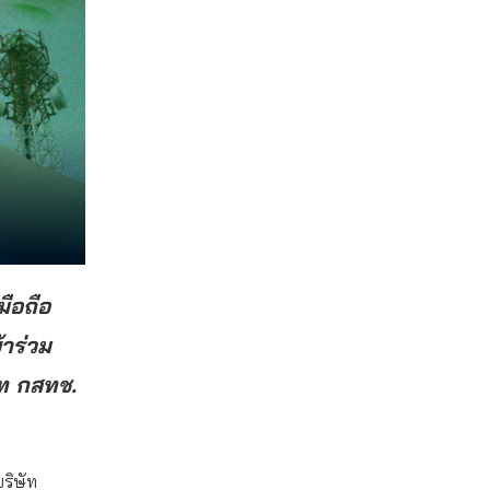
มือถือ
้าร่วม
าท กสทช.
บริษัท