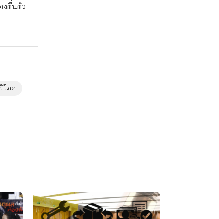
องตื่นตัว
บริโภค