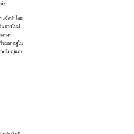
ข่ง
การจัดทำโดย
เล่นรายใหม่
าคาค่า
ก็จะตกอยู่ใน
งรายใหญ่แทบ