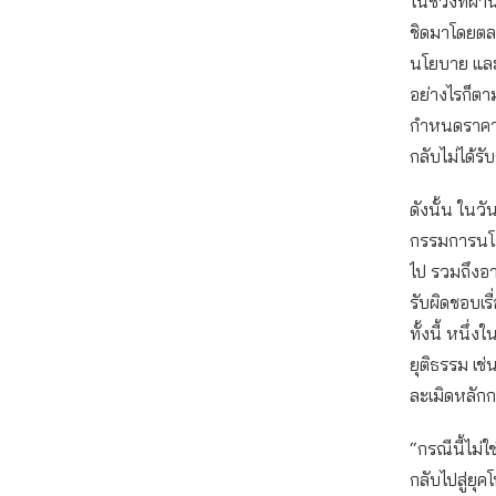
ในช่วงที่ผ
ชิดมาโดยตลอ
นโยบาย และ
อย่างไรก็ตา
กำหนดราคาค่
กลับไม่ได้ร
ดังนั้น ในวั
กรรมการนโย
ไป รวมถึงอา
รับผิดชอบเรื
ทั้งนี้ หนึ
ยุติธรรม เช
ละเมิดหลัก
“กรณีนี้ไม่ใ
กลับไปสู่ยุ