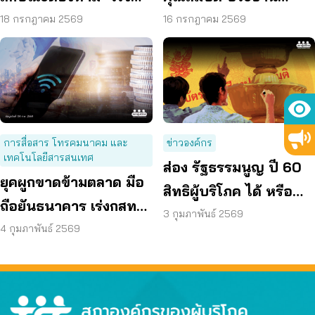
หน่วยงานดำเนินการตาม
กสทช. เปิดทางคนที่ดี
18 กรกฎาคม 2569
16 กรกฎาคม 2569
ขั้นตอน
กว่า มาทำหน้าที่
การสื่อสาร โทรคมนาคม และ
ข่าวองค์กร
เทคโนโลยีสารสนเทศ
ส่อง รัฐธรรมนูญ ปี 60
ยุคผูกขาดข้ามตลาด มือ
สิทธิผู้บริโภค ได้ หรือ
ถือยันธนาคาร เร่งกสทช-
เสีย
3 กุมภาพันธ์ 2569
รัฐบาลแก้ไข
4 กุมภาพันธ์ 2569