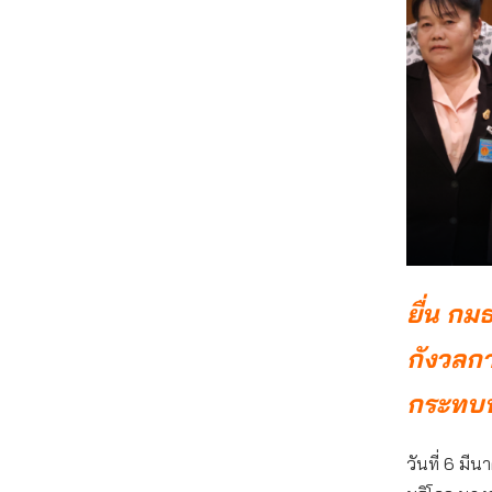
ยื่น ก
กังวลกา
กระทบท
วันที่ 6 มี