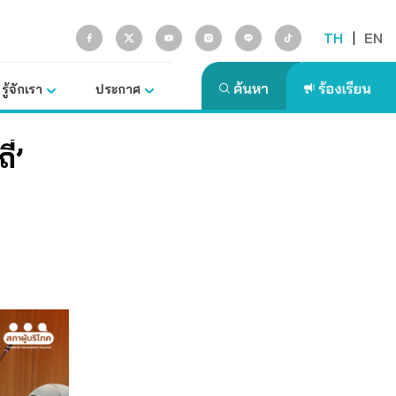
TH
|
EN
รู้จักเรา
ประกาศ
่’