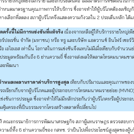
ิการรายใหญ่เพียงไม่กี่ราย และอีกประเด็นคือ ไม่มีมาตรการที่ชัดเจนในก
กำหนดมาตรฐานคุณภาพการให้บริการ ซึ่งอาจทำให้ผู้บริโภคต้องเผชิญกั
ละทางเลือกที่ลดลง สภาผู้บริโภคจึงแสดงความกังวลใน 2 ประเด็นหลัก ได้แก
รั้งนี้ไม่มีการแข่งขันที่แท้จริง
เนื่องจากเหลือผู้ให้บริการรายใหญ่เพี
คอร์ปอเรชั่น จำกัด (มหาชน) หรือ ทรู และบริษัท แอดวานซ์ อินโฟร์ เซอร์ว
อ เอไอเอส เท่านั้น โอกาสในการแข่งขันจึงแทบไม่มีเมื่อเทียบกับจำนวนย่
ดประมูลพร้อมกันถึง 6 ย่านความถี่ ซึ่งอาจส่งผลให้ตลาดโทรคมนาคมขา
และพัฒนา
รกำหนดเพดานราคาค่าบริการสูงสุด
เทียบกับปริมาณและคุณภาพของบริก
รถเรียกเก็บจากผู้บริโภคและผู้ประกอบการโทรคมนาคมรายย่อย (MVNO)
แข่งขันการประมูล ซึ่งอาจทำให้ไม่มีหลักประกันว่าผู้บริโภคหรือผู้ประก
มคุ้มครองที่เป็นธรรมจากโครงสร้างตลาดที่เปลี่ยนไป
งขอให้ คณะกรรมาธิการการพัฒนาเศรษฐกิจ สภาผู้แทนราษฎร ตรวจสอบก
ความถี่ทั้ง 6 ย่านความถี่ของ กสทช. ว่าเป็นไปเพื่อประโยชน์สูงสุดของผู้