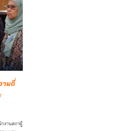
ามถี่
ร
ักงานสภาผู้