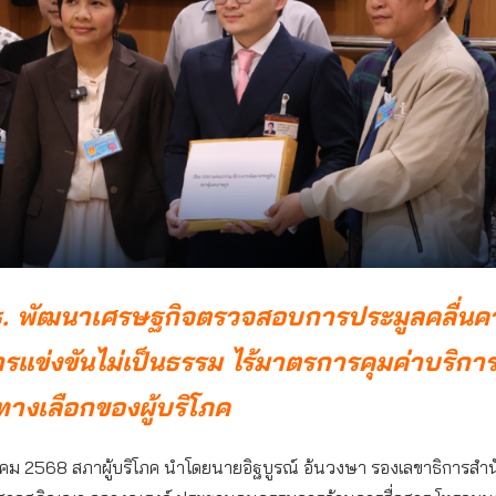
มธ. พัฒนาเศรษฐกิจตรวจสอบการประมูลคลื่นคว
รแข่งขันไม่เป็นธรรม ไร้มาตรการคุมค่าบริกา
างเลือกของผู้บริโภค
นาคม 2568 สภาผู้บริโภค นำโดยนายอิฐบูรณ์ อ้นวงษา รองเลขาธิการสำน