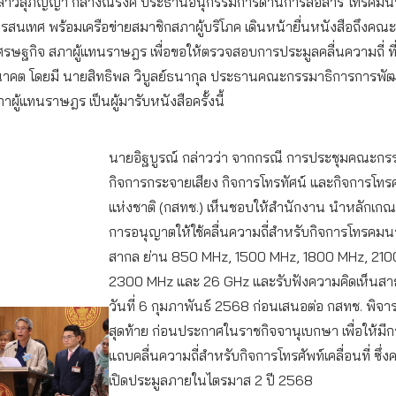
สาวสุภิญญา กลางณรงค์ ประธานอนุกรรมการด้านการสื่อสาร โทรคม
รสนเทศ พร้อมเครือข่ายสมาชิกสภาผู้บริโภค เดินหน้ายื่นหนังสือถึงคณ
รษฐกิจ สภาผู้แทนราษฎร เพื่อขอให้ตรวจสอบการประมูลคลื่นความถี่ ที
าคต โดยมี นายสิทธิพล วิบูลย์ธนากุล ประธานคณะกรรมาธิการการพั
าผู้แทนราษฎร เป็นผู้มารับหนังสือครั้งนี้
นายอิฐบูรณ์ กล่าวว่า จากกรณี การประชุมคณะก
กิจการกระจายเสียง กิจการโทรทัศน์ และกิจการโ
แห่งชาติ (กสทช.) เห็นชอบให้สำนักงาน นำหลักเกณฑ
การอนุญาตให้ใช้คลื่นความถี่สำหรับกิจการโทรคมนา
สากล ย่าน 850 MHz, 1500 MHz, 1800 MHz, 210
2300 MHz และ 26 GHz และรับฟังความคิดเห็นสาธ
วันที่ 6 กุมภาพันธ์ 2568 ก่อนเสนอต่อ กสทช. พิ
สุดท้าย ก่อนประกาศในราชกิจจานุเบกษา เพื่อให้มี
แถบคลื่นความถี่สำหรับกิจการโทรศัพท์เคลื่อนที่ ซึ่งค
เปิดประมูลภายในไตรมาส 2 ปี 2568