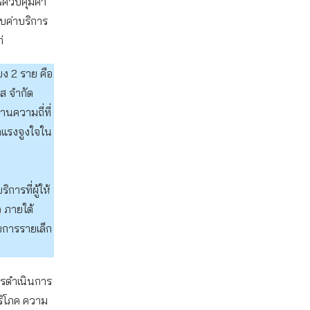
ารควบคุมค่า
บค่าบริการ
่
ยง 2 ราย คือ
ิส จำกัด
านความถี่ที่
ดแรงจูงใจใน
ารที่ผู้ให้
 ภายใต้
อบการรายเล็ก
ารดำเนินการ
บริโภค ความ