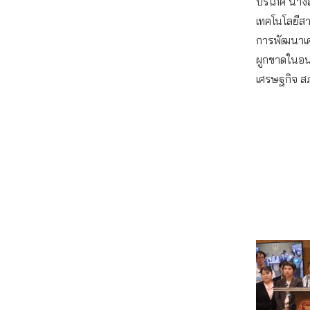
บริโภค นาง
เทคโนโลยีสา
การพัฒนาเศ
ผูกขาดในอน
เศรษฐกิจ สภ