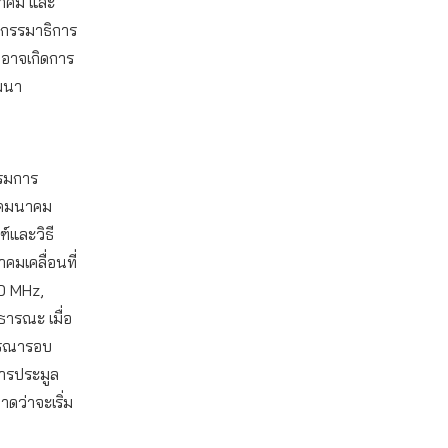
นาคม และ
ะกรรมาธิการ
่อาจเกิดการ
ฒนา
รรมการ
ทรคมนาคม
์และวิธี
คมเคลื่อนที่
0 MHz,
ารณะ เมื่อ
จารณารอบ
การประมูล
าดว่าจะเริ่ม