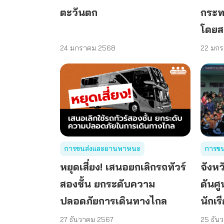
ตะวันตก
กระท
โดยส
24 มกราคม 2568
22 มก
การขนส่งและยานพาหนะ
การข
หยุดเสี่ยง! เสนอยกเลิกรถทัวร์
จังหว
สองชั้น ยกระดับความ
ดันศู
ปลอดภัยการเดินทางไกล
นักเ
27 ธันวาคม 2567
25 ธัน