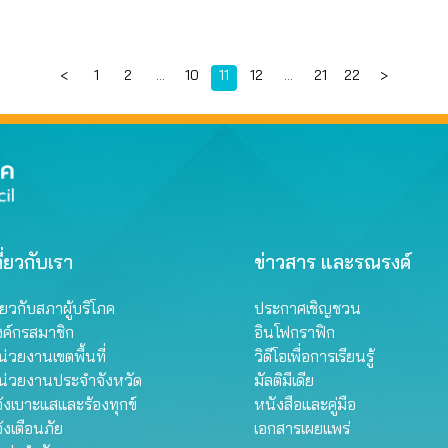
Page
Page
Page
Page
Page
Page
Page
<
1
2
…
10
11
12
…
21
22
>
ี่ยวกับเรา
ข่าวสาร และรณรงค์
ี่ยวกับสภาผู้บริโภค
ประกาศเชิญชวน
งค์กรสมาชิก
อินโฟกราฟิก
่วยงานเขตพื้นที่
วิดีโอเพื่อการเรียนรู้
น่วยงานประจำจังหวัด
มัลติมีเดีย
้งเบาะแสและร้องทุกข์
หนังสือและคู่มือ
้งเตือนภัย
เอกสารเผยแพร่