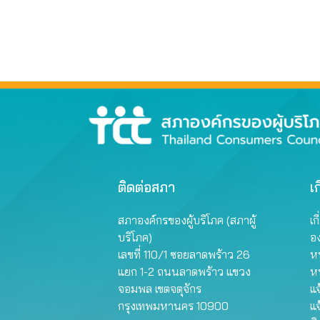
ติดต่อสภา
เก
สภาองค์กรของผู้บริโภค (สภาผู้
เก
บริโภค)
อ
เลขที่ 110/1 ซอยลาดพร้าว 26
หน
แยก 1-2 ถนนลาดพร้าว แขวง
ห
จอมพล เขตจตุจักร
แจ
กรุงเทพมหานคร 10900
แจ