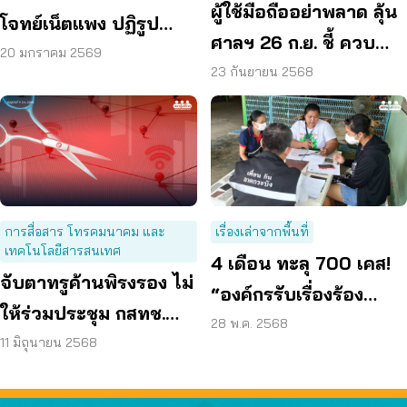
ผู้ใช้มือถืออย่าพลาด ลุ้น
โจทย์เน็ตแพง ปฏิรูป
ศาลฯ 26 ก.ย. ชี้ ควบ
กสทช. – หยุดผูกขาด
20 มกราคม 2569
รวมทรู-ดีแทค ผูกขาด
23 กันยายน 2568
หรือไม่?
การสื่อสาร โทรคมนาคม และ
เรื่องเล่าจากพื้นที่
เทคโนโลยีสารสนเทศ
4 เดือน ทะลุ 700 เคส!
จับตาทรูค้านพิรงรอง ไม่
“องค์กรรับเรื่องร้อง
ให้ร่วมประชุม กสทช.
เรียน” เร่งคลี่คลาย
28 พ.ค. 2568
วาระขอลดมาตรการหลัง
11 มิถุนายน 2568
ปัญหาผู้บริโภค
ควบรวมทรู – ดีแทค