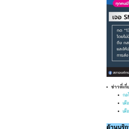
ข่าวที่เกี
กลโ
เตื
เตื
ด้านบริ