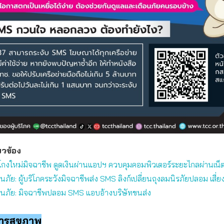
่ยวข้อง
กงใหม่มิจฉาชีพ ดูดเงินผ่านแอปฯ ควบคุมคอมพิวเตอร์ระยะไกลผ่านเน็
อนภัย: ผู้บริโภคระวังมิจฉาชีพส่ง SMS ลิงก์เปลี่ยนถุงลมนิรภัยปลอม เสี่ยง
อนภัย: มิจฉาชีพปลอม SMS แอบอ้างบริษัทขนส่ง
การสุขภาพ