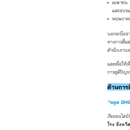
เมษายน 
และอบรมหั
พฤษภาคม
นอกเหนือจาก
ทางการสื่อส
ดำเนินงานอ
และเพื่อให
การยุติปัญห
ด้านการ
“หยุด SMS 
ภัยออนไลน์ที
โรง จังหวั