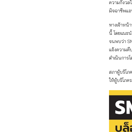
ความกังวลใ
มิจฉาชีพแ
ทางเจ้าหน้า
นี้ โดยแนะน
จนพบว่า SMS
แจ้งความคื
ดำเนินการโด
สภาผู้บริโภค
ให้ผู้บริโภ