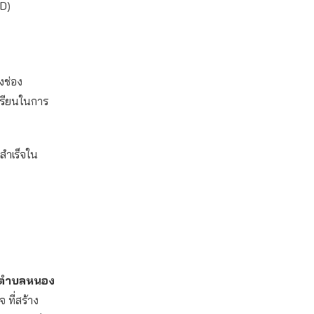
D)
งช่อง
งเรียนในการ
สำเร็จใน
โภคตำบลหนอง
ที่สร้าง