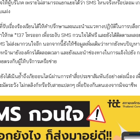
จให้ผู้บริโภค เพราะไม่สามารถแยกแยะได้ว่า SMS ไหนจริงหรือปลอม เก
อบแฝง
ที่รับเรื่องร้องเรียนได้ให้คำปรึกษาและแนะนำแนวทางปฏิบัติในการบล็อ
ำให้กด *137 โทรออก เพื่อระงับ SMS กวนใจได้ฟรี และยังได้ติดตามผลอย่
 ไม่ส่งมากวนใจอีก นอกจากนี้ยังให้ข้อมูลเพิ่มเติมว่าหากยังพบปัญห
บหน้ามายังองค์กรได้ตลอดเวลา และยังแนะนำช่องทางในการแจ้งไปยัง กส
ยตรงกับผู้ให้บริการเครือข่าย
ยังได้เน้นย้ำถึงภัยออนไลน์ผ่านการทำสื่อประชาสัมพันธ์อย่างต่อเนื่อง เพื
คระมัดระวัง ไม่กดลิงก์หรือรับสายแปลกๆ เพื่อป้องกันตนเองจากมิจฉาชีพ