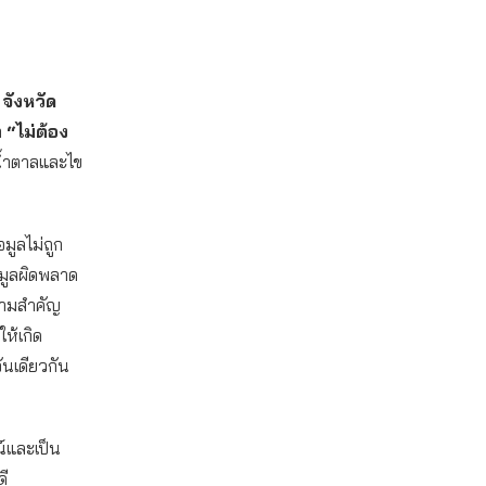
 จังหวัด
า
“ไม่ต้อง
ดูน้ำตาลและไข
อมูลไม่ถูก
อมูลผิดพลาด
ความสำคัญ
ห้เกิด
ันเดียวกัน
ณ์และเป็น
ี