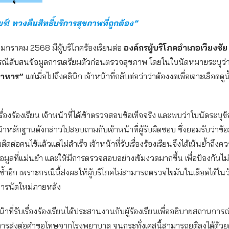
ร์! ทวงคืนสิทธิ์บริการสุขภาพที่ถูกต้อง”
27 มกราคม 2568 มีผู้บริโภคร้องเรียนต่อ
องค์กรผู้บริโภคอำเภอเวียงชัย
ณีสับสนข้อมูลการเตรียมตัวก่อนตรวจสุขภาพ โดยในใบนัดหมายระบุว่
อาหาร”
แต่เมื่อไปถึงคลินิก เจ้าหน้าที่กลับต่อว่าว่าต้องงดเพื่อเจาะเลือด
ื่องร้องเรียน เจ้าหน้าที่ได้เข้าตรวจสอบข้อเท็จจริง และพบว่าใบนัดระบุข้
งนำหลักฐานดังกล่าวไปสอบถามกับเจ้าหน้าที่ผู้รับผิดชอบ ซึ่งยอมรับว่าข้
ต่อคนไข้แล้วแต่ไม่สำเร็จ เจ้าหน้าที่รับเรื่องร้องเรียนจึงได้เน้นย้ำถึง
มูลที่แม่นยำ และให้มีการตรวจสอบอย่างเข้มงวดมากขึ้น เพื่อป้องกันไม่ใ
้ซ้ำอีก เพราะกรณีนี้ส่งผลให้ผู้บริโภคไม่สามารถตรวจไขมันในเลือดได้ในว
ารนัดใหม่ภายหลัง
หน้าที่รับเรื่องร้องเรียนได้ประสานงานกับผู้ร้องเรียนเพื่ออธิบายสถานการ
รส่งต่อคำขอโทษจากโรงพยาบาล จนกระทั่งเคสนี้สามารถยุติลงได้ด้วยด