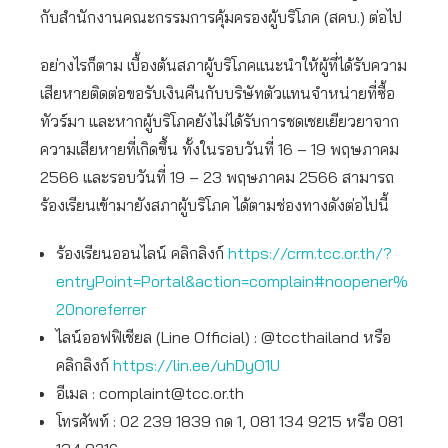
กับสำนักงานคณะกรรมการคุ้มครองผู้บริโภค (สคบ.) ต่อไป
อย่างไรก็ตาม เบื้องต้นสภาผู้บริโภคแนะนำให้ผู้ที่ได้รับความ
เสียหายติดต่อขอรับเงินคืนกับบริษัทตัวแทนจำหน่ายที่ซื้อ
ทัวร์มา และหากผู้บริโภคยังไม่ได้รับการชดเชยเยียวยาจาก
ความเสียหายที่เกิดขึ้น ทั้งในรอบวันที่ 16 – 19 พฤษภาคม
2566 และรอบวันที่ 19 – 23 พฤษภาคม 2566 สามารถ
ร้องเรียนเข้ามายังสภาผู้บริโภค ได้ตามช่องทางดังต่อไปนี้
ร้องเรียนออนไลน์ คลิกลิงก์
https://crm.tcc.or.th/?
entryPoint=Portal&action=complain#noopener%
20noreferrer
ไลน์ออฟฟิเชียล (Line Official) : @tccthailand หรือ
คลิกลิงก์
https://lin.ee/uhDyO1U
อีเมล :
complaint@tcc.or.th
โทรศัพท์ : 02 239 1839 กด 1, 081 134 9215 หรือ 081