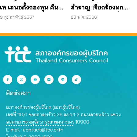
สำราญ เรียกร้องทุก
เท เสนอตั้งกองทุน คืน
บริษัทที่เป็นตัวแทนจำ
เงิน สอบบัญชี
23 พ.ค. 2566
9 กุมภาพันธ์ 2567
หน่ายทริปท่องเที่ยว
ชี้แจง – เยียวยา เร่งกรม
การท่องเที่ยวสะสาง
ติดต่อสภา
สภาองค์กรของผู้บริโภค (สภาผู้บริโภค)
เลขที่ 110/1 ซอยลาดพร้าว 26 แยก 1-2 ถนนลาดพร้าว แขวง
จอมพล เขตจตุจักรกรุงเทพมหานคร 10900
E-mail :
contact@tcc.or.th