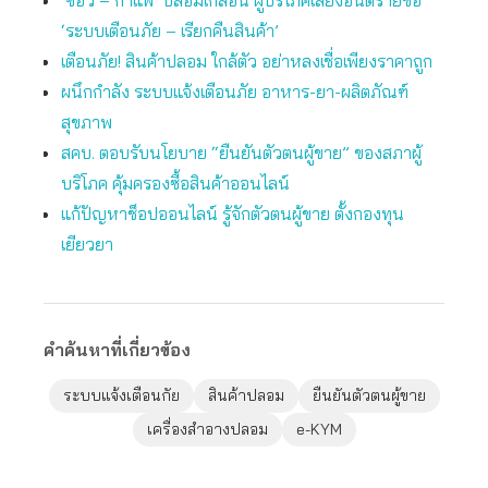
‘ซีอิ๊ว – กาแฟ’ ปลอมเกลื่อน ผู้บริโภคเสี่ยงอันตรายขอ
‘ระบบเตือนภัย – เรียกคืนสินค้า’
เตือนภัย! สินค้าปลอม ใกล้ตัว อย่าหลงเชื่อเพียงราคาถูก
ผนึกกำลัง ระบบแจ้งเตือนภัย อาหาร-ยา-ผลิตภัณฑ์
สุขภาพ
สคบ. ตอบรับนโยบาย “ยืนยันตัวตนผู้ขาย” ของสภาผู้
บริโภค คุ้มครองซื้อสินค้าออนไลน์
แก้ปัญหาช็อปออนไลน์ รู้จักตัวตนผู้ขาย ตั้งกองทุน
เยียวยา
คำค้นหาที่เกี่ยวข้อง
ระบบแจ้งเตือนกัย
สินค้าปลอม
ยืนยันตัวตนผู้ขาย
เครื่องสำอางปลอม
e-KYM