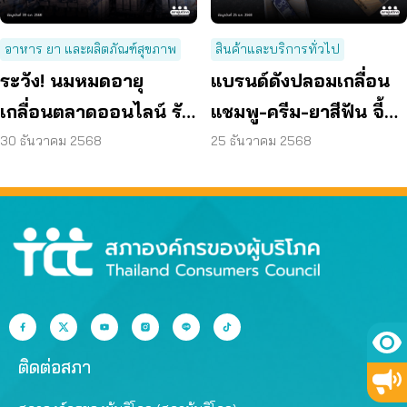
อาหาร ยา และผลิตภัณฑ์สุขภาพ
สินค้าและบริการทั่วไป
ระวัง! นมหมดอายุ
แบรนด์ดังปลอมเกลื่อน
เกลื่อนตลาดออนไลน์ รับ
แชมพู-ครีม-ยาสีฟัน จี้
มา 1 บาท ขาย 10 บาท
เรียกคืนสินค้า
30 ธันวาคม 2568
25 ธันวาคม 2568
ติดต่อสภา