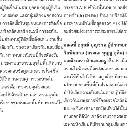
ผู้ติดเชื้อเป็นรายบุคคล กลุ่มผู้ที่เดิน
กระจาย ATK เข้าไปที่โรงพยาบาลส่ง
างประเทศ และกลุ่มเสี่ยงนอกสถาน
ภาพตำบล (รพ.สต.) ร้านยาหรือคลิน
 การติดเชื้อในชุมชนและการติดเชื้อ
ประชาชนเข้าไปซื้อชุดตรวจ ATK ได้
อนหรือคลัสเตอร์ ขณะที่ การจะเป็น
จะช่วยแบ่งเบาภาระประชาชนได้ส่ว
ั้นต้องพบผู้ที่ติดเชื้อตั้งแต่ 5 รายขึ้น
ขณะที่ อดุลย์ บุญช่วย ผู้อำนวย
เดียวกัน ช่วงเวลาเดียวกัน และเชื่อม
วัดหินดาษ (กระแส บุญชู อุทิศ) 
ัน หากพบกรณีเช่นนี้ก็จะต้องรีบ
ฉะเชิงเทรา ตัวแทนครู
เห็นว่า เม
น่วยงานสาธารณสุขในพื้นที่ทราบ
ความไม่ชัดเจนก็จะส่งผลอย่างมากต่
เข้าตรวจสอบข้อมูลและตรวจโรค ซึ่ง
งานให้เป็นไปได้อย่างถูกต้อง ที่ผ่า
บัติในการควบคุมการระบาดใน
นโยบายของพื้นที่กับส่วนกลางไม่ต
เตอร์ คือ การควบคุมโรคและ
ทำให้เกิดความสับสนในการปฏิบัติ
โดยให้เจ้าพนักงานสาธารณสุขใน
เดียวกันมาตรการที่ต้องตรวจโควิดน
จักเครือข่ายชุมชนและพื้นที่หาทางแก้ไข
100% จึงจะสามารถเปิดเรียนได้นั้นอ
ัน
ทางออกที่ดีนัก เขาจึงมองว่าควรต
เฉพาะนักเรียนที่เข้าข่ายกลุ่มเสี่ยงเท่