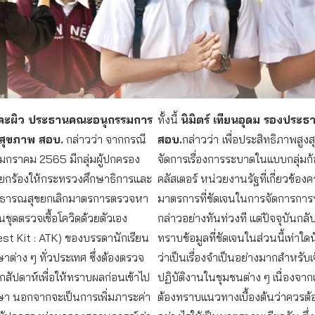
าคะผิว ประธานคณะอนุกรรมการ
ทั้งนี้
นิมิตร์ เทียนอุดม รองประธ
รสุขภาพ สอบ.
กล่าวว่า จากกรณี
สอบ.
กล่าวว่า
เพื่อประสิทธิภาพสูง
18 มกราคม 2565 มีกลุ่มผู้ปกครอง
จัดการเรื่องการระบาดในแบบกลุ่มก
รียกร้องให้กระทรวงศึกษาธิการและ
คลัสเตอร์ หน่วยงานรัฐที่เกี่ยวข้
ธารณสุขยกเลิกมาตรการตรวจหา
มาตรการที่ชัดเจนในการจัดการการ
่านชุดตรวจเชื้อโควิดด้วยตัวเอง
กล่าวอย่างทันท่วงที แต่ปัจจุบันกลับ
st Kit : ATK) ของบรรดานักเรียน
ทราบข้อมูลที่ชัดเจนในส่วนนี้เท่าใ
ต่าง ๆ ทั่วประเทศ ซึ่งต้องตรวจ
ว่าเป็นเรื่องจำเป็นอย่างมากสำหรับเจ้
กสัปดาห์เพื่อให้ทราบผลก่อนเข้าไป
ปฏิบัติงานในชุมชนต่าง ๆ เนื่องจากเ
า นอกจากจะเป็นการเพิ่มภาระค่า
ต้องทราบแนวทางเบื้องต้นว่าควรต้อ