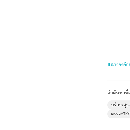
#สภาองค์กร
คำค้นหาที่เ
บริการสุข
ตรวจATKก่