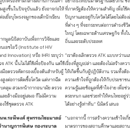
ก่ผู้ปกครองท่ามกลางสถานการณ์ค่า
อย่างไรให้เป็นมาตรฐานเดียวกัน ซึ่ง
ิ่มสูงขึ้นในปัจจุบันแล้ว ยังอาจก่อให้
ที่ภาครัฐต้องให้ความสำคัญ เพื่อใช้ค
่อเยื่อบุโพรงจมูกของเด็กนักเรียน
ปัญหาและอยู่กับโควิดได้โดยไม่ต้อง
ที่ต่าง ๆ ที่จะกระทบต่อการดำรงชี
ใหญ่ โดยเฉพาะด้านเศรษฐกิจ ทั้งใ
ูลจากมูลนิธิสถาบันเพื่อการวิจัยและ
ถิ่นและระดับประเทศ
นเอชไอวี (Institute of HIV
d Innovation) หรือ IHRI ระบุว่า
“เราต้องเลิกตรวจ ATK แบบหว่านแห 
จ ATK นั้นไม่ได้ใช้เพื่อป้องกัน แต่ใช้
เรื่องที่สูญเปล่า และต้องไม่สร้างคว
ื่องมือตรวจคัดกรองเบื้องต้นสำหรับผู้
ให้เกิดขึ้นกับผู้ปฏิบัติงาน รวมทั้งต้อ
่ยงสูงต่อการติดเชื้อโควิด แต่หากฉีด
ความเข้าใจที่ถูกต้องให้กับประชาชน
รอบคลุม สวมหน้ากากอนามัย ตรวจ
ความรู้และข้อมูลที่เข้าใจง่าย เพื่อ
และล้างมืออยู่เสมอ ก็ไม่มีความ
ตระหนก และช่วยทำให้คนไทยอยู่ร่ว
ต้องใช้ชุดตรวจ ATK
ได้อย่างรู้เท่าทัน” นิมิตร์ เสนอ
นพ.ระพีพงศ์ สุพรรณไชยมาตย์
“นอกจากนี้ การสร้างความเข้าใจเกี่
ชำนาญการพิเศษ กองระบาด
มาตรการของสถานศึกษาและสถา