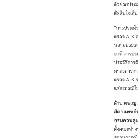
ตัวช่วยประ
ตัดสินใจเด
“การประเมิน
ตรวจ ATK เพ
หลายประเทศท
อาทิ การปร
ประวัติการฉี
มาตรการการต
ตรวจ ATK ร่
แต่ละกรณีไ
ด้าน
สพ.ญ.ส
สัตวแพทย
กรมควบคุ
ตั้งคณะทำง
สถานการณ์โ