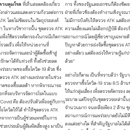
ควบคุมโรค
ที่เห็นสอดคล้องเกี่ยว
การ ทั้งของรัฐและเอกชนก็ต้องชัดเจ
ดังกล่าวและแสดงความกังวลต่อการ
ฝ่ายที่เกี่ยวข้องต้องทำงานเชิงบูรณ
ATK โดยไม่ชัดเจนในวัตถุประสงค์
ไม่มีการบังคับให้ตรวจ ATK แต่ต้อง
่า ในทางวิชาการนั้น ชุดตรวจ ATK
ความเสี่ยงและไม่เลือกปฏิบัติ ต้องบ
นเพื่อใช้ตรวจคัดกรองในกรณีเกิดการ
สถานการณ์โดยผู้เชี่ยวชาญเฉพาะด้า
รวดเร็ว เพื่อให้หน่วยงานที่
ปัญหาด้วยการเร่งจัดซื้อชุดตรวจ AT
มารถจัดการและนำผู้ติดเชื้อเข้าสู่
อย่างเดียว แต่ต้องเร่งให้ความรู้แก
กษาได้ทันท่วงที ทั้งยังช่วยลด
ด้วย”
่ระบาดของเชื้อโควิด-19 ด้วย ซึ่ง
อย่างไรก็ตาม เป็นที่ทราบดีว่า รัฐบาลส
ชุดตรวจ ATK อย่างแพร่หลายในช่วง
ตรวจหาเชื้อโควิด-19 รวม 8.5 ล้านช
ดของเชื้อเดลต้า หากพิจารณาจะ
ให้แก่กลุ่มเสี่ยง เพื่อตรวจคัดกรอง 
ือกที่จะบริหารจัดการโรคในแบบ
ระบาด แต่ปัจจุบันชุดตรวจเหล่านั้นถ
Covid คือ ต้องปรับตัวเพื่ออยู่กับการ
จำนวนมาก จนเหลือเพียง 2 ล้าน ช
้อโควิดให้ได้ ทำให้ชุดตรวจ ATK
สถานการณ์การแพร่ระบาดยังไม่มีที
ากการเป็นผู้ช่วยแพทย์ในการ
ลงแต่อย่างใด ที่สำคัญรัฐบาลไม่ได้เ
ช่วยประเมินผู้สัมผัสเสี่ยงสูง มาเป็น