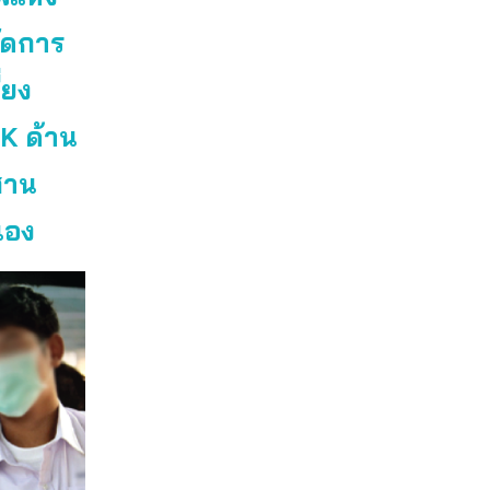
ัดการ
่ยง
TK ด้าน
สาน
เอง