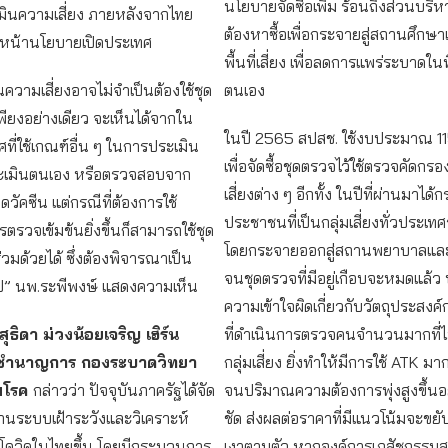
นโยบายจัดซื้อเพิ่ม ร้อนถึงส่วนบริหา
เมินความเสี่ยง ภายหลังจากไทย
ต้องหาซื้อเพื่อกระจายสู่สถานศึกษ
ินหน้านโยบายเปิดประเทศ
พื้นที่เสี่ยง เพื่อลดการแพร่ระบาดในพ
ความเสี่ยงอาจไม่จำเป็นต้องใช้ชุด
ตนเอง
ียงอย่างเดียว จะเห็นได้จากใน
ในปี 2565 สปสช. ใช้งบประมาณ 1
ี่ใช้เกณฑ์อื่น ๆ ในการประเมิน
เพื่อจัดซื้อชุดตรวจไว้ใช้ตรวจคัดกรอง
ะเมินตนเอง หรือตรวจสอบจาก
เสี่ยงต่าง ๆ อีกทั้ง ในปีที่ผ่านมาได
ดวัคซีน แต่กรณีที่ต้องการใช้
ประชาชนที่เป็นกลุ่มเสี่ยงทั่วประเท
รวจเข้มข้นยิ่งขึ้นก็สามารถใช้ชุด
โดยกระจายออกสู่สถานพยาบาลและพื้
วมด้วยได้ ซึ่งต้องพิจารณาเป็น
จนชุดตรวจที่มีอยู่เกือบจะหมดแล้ว
ป” นพ.ระพีพงษ์ แสดงความเห็น
ความเข้าใจผิดเกี่ยวกับวัตถุประสงค์
ุธิดา ม่วงน้อยเจริญ เฮิร์น
ที่ดำเนินการตรวจคนจำนวนมากที่ไม่
์ชำนาญการ กองระบาดวิทยา
กลุ่มเสี่ยง ยิ่งทำให้มีการใช้ ATK มา
มโรค
กล่าวว่า ปัจจุบันภาครัฐได้จัด
จนปริมาณความต้องการพุ่งสูงขึ้นอย
านระบบเฝ้าระวังและวิเคราะห์
ชัด ส่งผลต่อราคาที่มีแนวโน้มจะขยับส
ควิดในไทยขึ้น โดยมีกระบวนการ
เงาตามตัว หากองค์การเภสัชกรรม