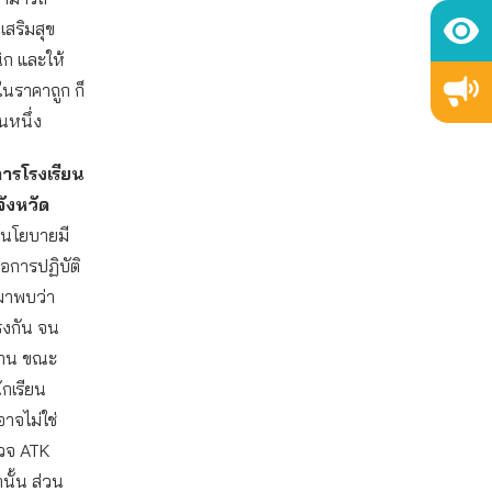
เสริมสุข
ิก และให้
ในราคาถูก ก็
นหนึ่ง
การโรงเรียน
จังหวัด
ื่อนโยบายมี
อการปฏิบัติ
นมาพบว่า
รงกัน จน
งาน ขณะ
ักเรียน
าจไม่ใช่
รวจ ATK
านั้น ส่วน