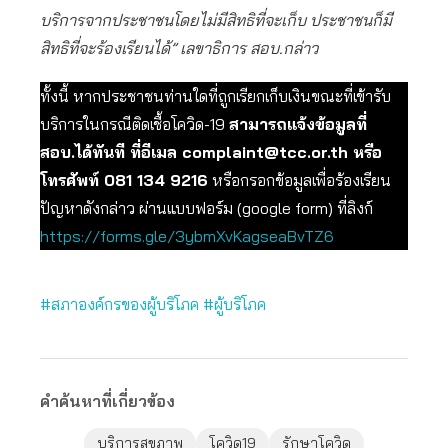
บริการจากประชาชนโดยไม่มีสิทธิที่จะเก็บ ประชาชนก็มี
สิทธิที่จะร้องเรียนได้” เลขาธิการ สอบ.กล่าว
ทั้งนี้ หากประชาชนท่านใดที่ถูกเรียกเก็บเงินขณะที่เข้ารับ
บริการในกรณีติดเชื้อโควิด-19
สามารถแจ้งข้อมูลที่
สอบ.ได้ทันที ที่อีเมล
complaint@tcc.or.th
หรือ
โทรศัพท์ 081 134 9216
หรือกรอกข้อมูลเพื่อร้องเรียน
ปัญหาดังกล่าว ผ่านแบบฟอร์ม (google form) ที่ลิงก์
https://forms.gle/3ybmXvKagseaBvTZ6
#สภาองค์กรของผู้บริโภค
#ผู้บริโภค
คำค้นหาที่เกี่ยวข้อง
บริการสุขภาพ
โควิด19
รักษาโควิด