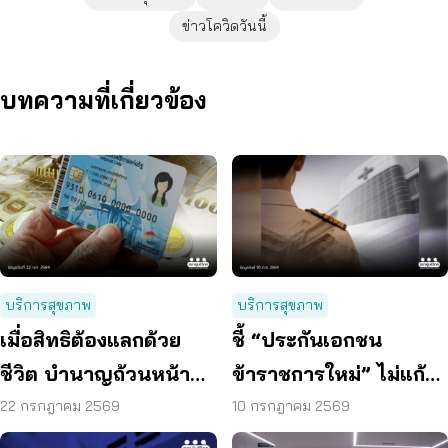
ข่าวโควิดวันนี้
บทความที่เกี่ยวข้อง
บริการสุขภาพ
บริการสุขภาพ
เมื่อสิทธิต้องแลกด้วย
ชี้ “ประกันเอกชน
ชีวิต บำนาญถ้วนหน้า
ข้าราชการใหม่” ไม่แก้
คือคำตอบของสังคมสูง
ปัญหางบฯ ระยะยาว
22 กรกฎาคม 2569
10 กรกฎาคม 2569
วัย
เสนอรวมกองทุนสุขภาพ