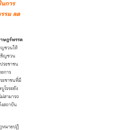
ป็นการ
นธรรม ลด
นราษฎร์พรรค
ชิญชวนให้
่เชิญชวน
ับประชาชน
มายการ
ระชาชนที่มี
ตบูโรจะยัง
้ไม่สามารถ
าถึงสถาบัน
งกฎหมายปฏิ