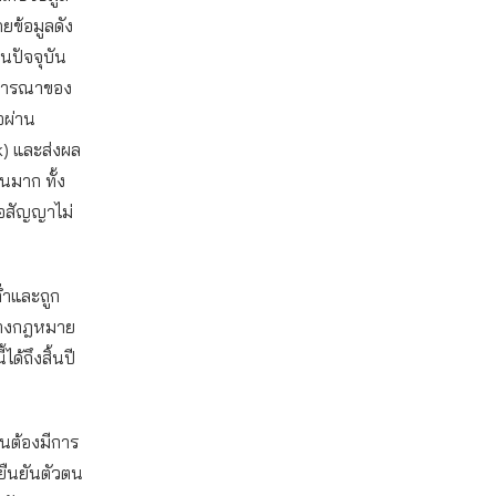
ยข้อมูลดัง
ในปัจจุบัน
พิจารณาของ
่อผ่าน
k) และส่งผล
วนมาก ทั้ง
ือสัญญาไม่
ต่ำและถูก
ร่างกฎหมาย
ด้ถึงสิ้นปี
็นต้องมีการ
ยืนยันตัวตน