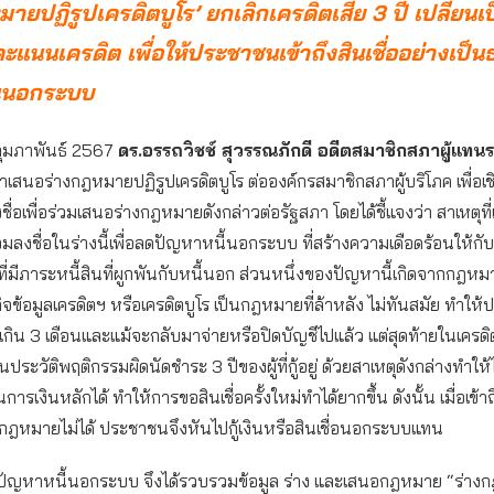
มายปฏิรูปเครดิตบูโร’ ยกเลิกเครดิตเสีย 3 ปี เปลี่ยนเ
แนนเครดิต เพื่อให้ประชาชนเข้าถึงสินเชื่ออย่างเป็
ินนอกระบบ
8 กุมภาพันธ์ 2567
ดร.อรรถวิชช์ สุวรรณภักดี อดีตสมาชิกสภาผู้แท
เสนอร่างกฎหมายปฏิรูปเครดิตบูโร ต่อองค์กรสมาชิกสภาผู้บริโภค เพื่อเ
่อเพื่อร่วมเสนอร่างกฎหมายดังกล่าวต่อรัฐสภา โดยได้ชี้แจงว่า สาเหตุที
ลงชื่อในร่างนี้เพื่อลดปัญหาหนี้นอกระบบ ที่สร้างความเดือดร้อนให้ก
มีภาระหนี้สินที่ผูกพันกับหนี้นอก ส่วนหนึ่งของปัญหานี้เกิดจากกฎห
จข้อมูลเครดิตฯ หรือเครดิตบูโร เป็นกฎหมายที่ล้าหลัง ไม่ทันสมัย ทำให้ป
เกิน 3 เดือนและแม้จะกลับมาจ่ายหรือปิดบัญชีไปแล้ว แต่สุดท้ายในเครดิ
ระวัติพฤติกรรมผิดนัดชำระ 3 ปีของผู้ที่กู้อยู่ ด้วยสาเหตุดังกล่างทำให
นการเงินหลักได้ ทำให้การขอสินเชื่อครั้งใหม่ทำได้ยากขึ้น ดังนั้น เมื่อเข้
ูกกฎหมายไม่ได้ ประชาชนจึงหันไปกู้เงินหรือสินเชื่อนอกระบบแทน
่อแก้ปัญหาหนี้นอกระบบ จึงได้รวบรวมข้อมูล ร่าง และเสนอกฎหมาย “ร่า