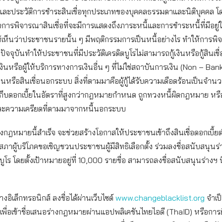
่อและประวัติการชำระสินเชื่อทุกประเภทของบุคคลธรรมดาและนิติบุคคล โด
อการพิจารณาสินเชื่อที่จะมีการแสดงถึงภาระหนี้และการชำระหนี้ที่มีอยู่
ห้เห็นว่าประชาชนรายนั้น ๆ มีพฤติกรรมการเป็นหนี้อย่างไร ทำให้การ
ปัจจุบันทำให้ประชาชนที่มีประวัติเครดิตบูโรไม่สามารถกู้เงินหรือกู้สินเชื
ินหรือผู้ให้บริการทางการเงินอื่น ๆ ที่ไม่ใช่สถาบันการเงิน (Non – Ban
เงินหรือสินเชื่อนอกระบบ สิ่งที่ตามมาคือผู้กู้ได้รับความเดือดร้อนเป็นจำน
เก็บดอกเบี้ยในอัตราที่สูงกว่ากฎหมายกำหนด ถูกทวงหนี้ผิดกฎหมาย หร
ละความเครียดที่ตามมาจากหนี้นอกระบบ
ร่างกฎหมายนี้สำเร็จ จะช่วยสร้างโอกาสให้ประชาชนเข้าถึงสินเชื่อดอกเบี้ย
ภาผู้บริโภคขอเชิญชวนประชาชนผู้มีสิทธิเลือกตั้ง ร่วมลงชื่อสนับสนุน
บูโร โดยตั้งเป้าหมายอยู่ที่ 10,000 รายชื่อ สามารถลงชื่อสนับสนุนร่างฯ นี้ไ
งอิเล็กทรอนิกส์ ลงชื่อได้ผ่านเว็บไซต์
www.changeblacklist.org
จำเป
เพื่อเข้าชื่อเสนอร่างกฎหมายผ่านแอปพลิเคชันไทยไอดี (ThaID) หรือการ