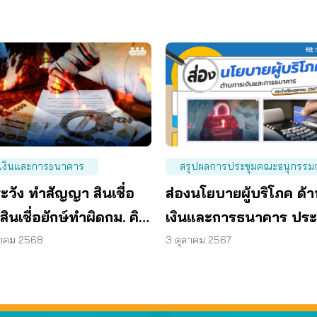
เงินและการธนาคาร
สรุปผลการประชุมคณะอนุกรรม
ะวัง ทำสัญญา สินเชื่อ
ส่องนโยบายผู้บริโภค ด้
ินเชื่อยักษ์ทำผิดกม. คิด
เงินและการธนาคาร ปร
ี้ยซ้ำซ้อน
เดือน ต.ค. 67
หาคม 2568
3 ตุลาคม 2567