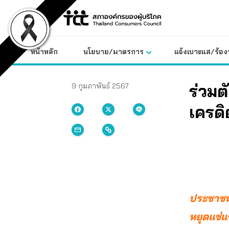
Skip
to
content
หน้าหลัก
นโยบาย/มาตรการ
แจ้งเบาะแส/ร้องท
ร่วมต
9 กุมภาพันธ์ 2567
เครดิ
ประชาชนเ
หยุดแช่แ