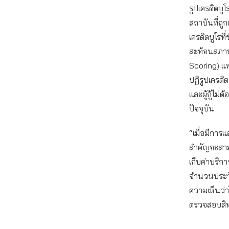
รูปเครดิตบูโ
สถาบันที่ถู
เครดิตบูโรท
สะท้อนสภาพป
Scoring) แ
ปฏิรูปเครดิต
และผู้กู้ไม
ปัจจุบัน
“เมื่อมีการแ
สำคัญจะสามา
เก็บค่าบริกา
จำนวนประวัติ
ความเห็นว่า
ตรวจสอบสิทธ