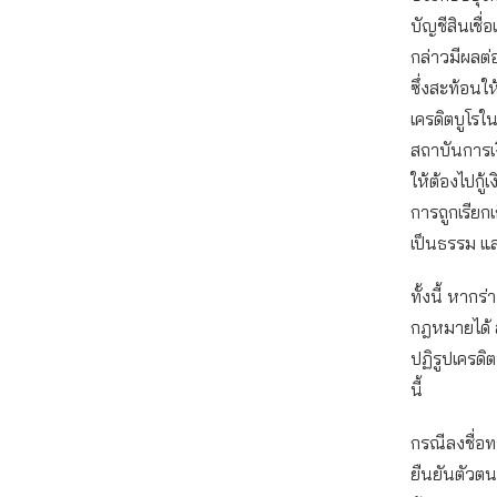
บัญชีสินเชื
กล่าวมีผลต่
ซึ่งสะท้อนใ
เครดิตบูโรใน
สถาบันการเง
ให้ต้องไปกู้
การถูกเรียก
เป็นธรรม แ
ทั้งนี้ หาก
กฎหมายได้ ส
ปฏิรูปเครดิต
นี้
กรณีลงชื่อทา
ยืนยันตัวตน