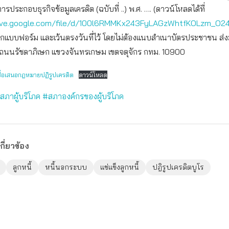
รประกอบธุรกิจข้อมูลเครดิต (ฉบับที่ ..) พ.ศ. …. (ดาวน์โหลดได้ที่
rive.google.com/file/d/100l6RMMKx243FyLAGzWhtfKOLzm_O2
กแบบฟอร์ม และเว้นตรงวันที่ไว้ โดยไม่ต้องแนบสำเนาบัตรประชาชน ส่ง
 ถนนรัชดาภิเษก แขวงจันทรเกษม เขตจตุจักร กทม. 10900
ชื่อเสนอกฎหมายปฏิรูปเครดิต
ดาวน์โหลด
สภาผู้บริโภค
#สภาองค์กรของผู้บริโภค
กี่ยวข้อง
ลูกหนี้
หนี้นอกระบบ
แช่แข็งลูกหนี้
ปฎิรูปเครดิตบูโร