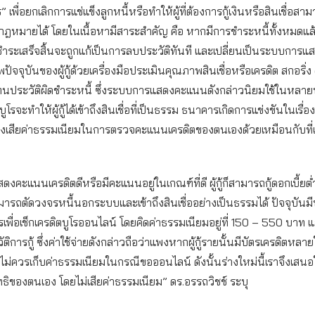
ร” เพื่อยกเลิกการแช่แข็งลูกหนี้หรือทำให้ผู้ที่ต้องการกู้เงินหรือสินเชื่อสาม
กกฎหมายได้ โดยในเนื้อหามีสาระสำคัญ คือ หากมีการชำระหนี้ทั้งหมดแล้
ี่ชำระเสร็จสิ้นจะถูกแก้เป็นการลบประวัติทันที และเปลี่ยนเป็นระบบการแ
ัจจุบันของผู้กู้ด้วยเครื่องมือประเมินคุณภาพสินเชื่อหรือเครดิต สกอริ่ง
ทนประวัติผิดชำระหนี้ ซึ่งระบบการแสดงคะแนนดังกล่าวนิยมใช้ในหลา
บูโรจะทำให้ผู้กู้ได้เข้าถึงสินเชื่อที่เป็นธรรม ธนาคารเกิดการแข่งขันในเรื่อ
่ต้องเสียค่าธรรมเนียมในการตรวจคะแนนเครดิตของตนเองด้วยเหมือนกับที่เ
สดงคะแนนเครดิตดีหรือมีคะแนนอยู่ในเกณฑ์ที่ดี ผู้กู้ก็สามารถกู้ดอกเบี้ยต่ำ
รถตัดวงจรหนี้นอกระบบและเข้าถึงสินเชื่ออย่างเป็นธรรมได้ ปัจจุบันม
รเพื่อเช็กเครดิตบูโรออนไลน์ โดยคิดค่าธรรมเนียมอยู่ที่ 150 – 550 บาท แ
การกู้ ซึ่งค่าใช้จ่ายดังกล่าวถือว่าแพงหากผู้กู้รายนั้นมีบัตรเครดิตหลาย
ไม่ควรเก็บค่าธรรมเนียมในกรณีขอออนไลน์ ดังนั้นร่างใหม่นี้เราจึงเสน
ิของตนเอง โดยไม่เสียค่าธรรมเนียม” ดร.อรรถวิชช์ ระบุ