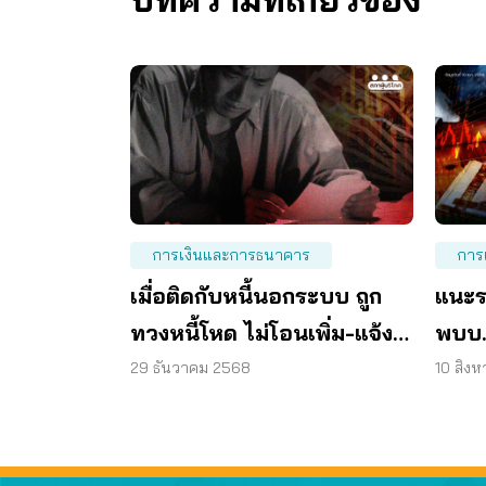
การเงินและการธนาคาร
การ
เมื่อติดกับหนี้นอกระบบ ถูก
แนะร
ทวงหนี้โหด ไม่โอนเพิ่ม-แจ้ง
พบบ.ส
ความ
ดอกเบ
29 ธันวาคม 2568
10 สิง