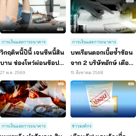
การเงินและการธนาคาร
การเงินและการธนาคาร
วิกฤติหนี้ปีนี้ เจนซีหนี้สิน
บทเรียนดอกเบี้ยซ้ำซ้อน
บาน ช่องโหว่ผ่อนช้อปอ
จาก 2 บริษัทยักษ์ เตือน
อนไลน์ได้ทุกวัย
ต้องรู้ทัน สัญญาเงินกู้
27 พ.ค. 2569
15 สิงหาคม 2568
การเงินและการธนาคาร
ข่าวองค์กร