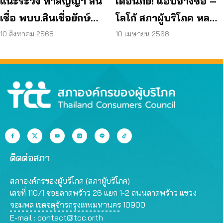
แนะระวัง ทำสัญญา สิน
เตือนภัย! แอบอ้างชื่อ –
เชื่อ พบบ.สินเชื่อยักษ์ทำ
โลโก้ สภาผู้บริโภค หลอก
ผิดกม. คิดดอกเบี้ยซ้ำ
ปล่อยกู้ผ่านเว็บเถื่อน
10 สิงหาคม 2568
10 เมษายน 2568
ซ้อน
ติดต่อสภา
สภาองค์กรของผู้บริโภค (สภาผู้บริโภค)
เลขที่ 110/1 ซอยลาดพร้าว 26 แยก 1-2 ถนนลาดพร้าว แขวง
จอมพล เขตจตุจักรกรุงเทพมหานคร 10900
E-mail :
contact@tcc.or.th