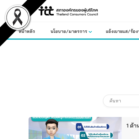
Skip
to
content
หน้าหลัก
นโยบาย/มาตรการ
แจ้งเบาะแส/ร้องท
1 ด้