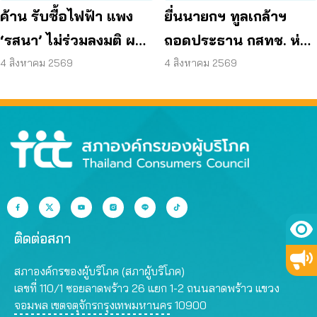
ค้าน รับซื้อไฟฟ้า แพง
ยื่นนายกฯ ทูลเกล้าฯ
‘รสนา’ ไม่ร่วมลงมติ ผลัก
ถอดประธาน กสทช. ห่วง
ผู้บริโภค “แบก”
คุ้มครองผู้บริโภคสะดุด
4 สิงหาคม 2569
4 สิงหาคม 2569
ติดต่อสภา
สภาองค์กรของผู้บริโภค (สภาผู้บริโภค)
เลขที่ 110/1 ซอยลาดพร้าว 26 แยก 1-2 ถนนลาดพร้าว แขวง
จอมพล เขตจตุจักรกรุงเทพมหานคร 10900