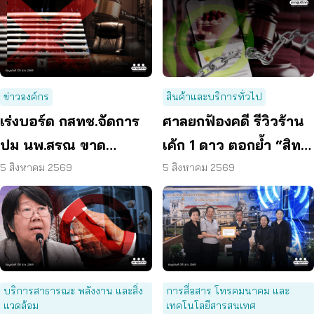
ข่าวองค์กร
สินค้าและบริการทั่วไป
เร่งบอร์ด กสทช.จัดการ
ศาลยกฟ้องคดี รีวิวร้าน
ปม นพ.สรณ ขาด
เค้ก 1 ดาว ตอกย้ำ “สิทธิ
คุณสมบัติ ตามมติ
ผู้บริโภค” แสดงความคิด
5 สิงหาคม 2569
5 สิงหาคม 2569
กรรมการสรรหา
เห็นโดยสุจริต
บริการสาธารณะ พลังงาน และสิ่ง
การสื่อสาร โทรคมนาคม และ
แวดล้อม
เทคโนโลยีสารสนเทศ