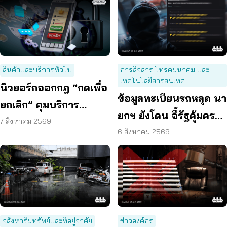
สินค้าและบริการทั่วไป
การสื่อสาร โทรคมนาคม และ
เทคโนโลยีสารสนเทศ
นิวยอร์กออกกฎ “กดเพื่อ
ข้อมูลทะเบียนรถหลุด นา
ยกเลิก” คุมบริการ
ยกฯ ยังโดน จี้รัฐคุ้มครอง
ออนไลน์ ต่ออายุสมาชิก
7 สิงหาคม 2569
ข้อมูลส่วนบุคคล
6 สิงหาคม 2569
อัตโนมัติ
อสังหาริมทรัพย์และที่อยู่อาศัย
ข่าวองค์กร