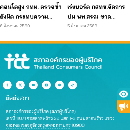
คอนโดสูง กทม. ตรวจซ้ำ
เร่งบอร์ด กสทช.จัดการ
ยังผิด กระทบความ
ปม นพ.สรณ ขาด
ปลอดภัย
คุณสมบัติ ตามมติ
6 สิงหาคม 2569
5 สิงหาคม 2569
กรรมการสรรหา
ติดต่อสภา
สภาองค์กรของผู้บริโภค (สภาผู้บริโภค)
เลขที่ 110/1 ซอยลาดพร้าว 26 แยก 1-2 ถนนลาดพร้าว แขวง
จอมพล เขตจตุจักรกรุงเทพมหานคร 10900