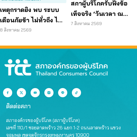
สภาผู้บริโภครับฟังข้อ
เหตุกราดยิง พบ ระบบ
เท็จจริง ‘วันเวลา ณ
เตือนภัยช้า ไม่ทั่วถึง ไม่
เจ้าพระยา’ ยืนยันมีถนน
7 สิงหาคม 2569
ชัดเจน
8 สิงหาคม 2569
6 ม. รอบอาคาร
ติดต่อสภา
สภาองค์กรของผู้บริโภค (สภาผู้บริโภค)
เลขที่ 110/1 ซอยลาดพร้าว 26 แยก 1-2 ถนนลาดพร้าว แขวง
จอมพล เขตจตุจักรกรุงเทพมหานคร 10900