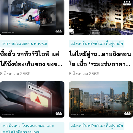
การขนส่งและยานพาหนะ
อสังหาริมทรัพย์และที่อยู่อาศัย
ซื้อตั๋ว รถทัวร์วีไอพี แต่
ไฟไหม้อู่รถ…ลามถึงคอน
ได้นั่งช่องเก็บของ ชงขน
โด เมื่อ ‘ระยะร่นอาคาร’
ส่งฯ คุมเข้มทุกจุดตรวจ
ถูกละเลย ผู้บริโภคจึงต้อง
8 สิงหาคม 2569
8 สิงหาคม 2569
เสี่ยง
การสื่อสาร โทรคมนาคม และ
อสังหาริมทรัพย์และที่อยู่อาศัย
เทคโนโลยีสารสนเทศ