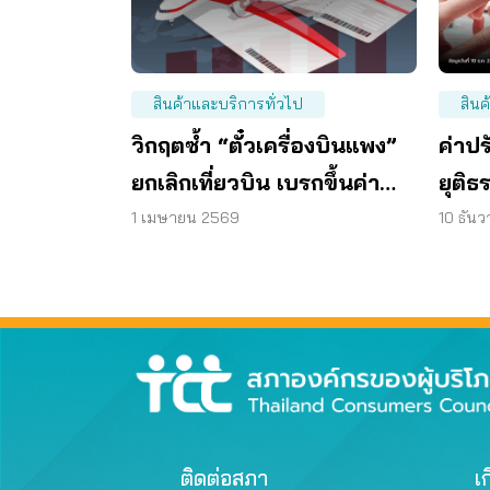
สินค้าและบริการทั่วไป
สินค
วิกฤตซ้ำ “ตั๋วเครื่องบินแพง”
ค่าปร
ยกเลิกเที่ยวบิน เบรกขึ้นค่า
ยุติธ
ธรรมเนียม
ปรับ
1 เมษายน 2569
10 ธัน
ติดต่อสภา
เก