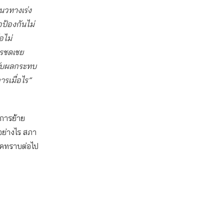
นวทางเร่ง
ป้องกันไม่
อไม่
รชดเชย
้รับผลกระทบ
ารเมื่อไร”
นการย้าย
ย่างไร สภา
โภคทราบต่อไป