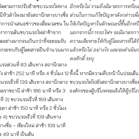
ติดตามการปรับย้ายขบวนรถไฟทาง
อีกหรือไม่ รวมถึงมีมาตรการหรือแ
ีหัวลำโพงมายังสถานีกลางบางซื่อ
ด่วนในการแก้ไขปัญหาดังกล่าวเพื่อ
กการนำเสนอข่าวของสื่อมวลชน ใน
ให้เกิดปัญหาในลักษณะนี้ขึ้นอีกหรื
หาการเดินขบวนรถไฟล่าช้าจาก
นอกจากนี้การรถไฟฯ จะมีมาตรกา
นดอย่างมากจนเกินกว่าที่จะยอมรับ
ความเสียหายให้กับผู้โดยสารที่ได
ผลกระทบกับผู้โดยสารเป็นจำนวนมาก
แล้วหรือไม่ อย่างไร และจะดำเนินก
คงศักดิ์ ระบุ
นรถด่วนที่ 83 เส้นทาง สถานีกลาง
ัง ล่าช้า 252 นาที หรือ 4 ชั่วโมง 12
ทั้งนี้ หากมีความคืบหน้าในประเด็
นรถเร็วที่ 139 เส้นทาง สถานีกลาง
ขบวนรถไฟไปยังสถานีกลางบางซื่ออ
ุบลราชธานี ล่าช้า 186 นาที หรือ 3
องค์กรของผู้บริโภคจะแจ้งให้ผู้บริ
าที 3) ขบวนรถเร็วที่ 169 เส้นทาง
ลา ล่าช้า 150 นาที หรือ 2 ชั่วโมง
 4) ขบวนรถเร็วที่ 109 เส้นทาง
งซื่อ – เชียงใหม่ ล่าช้า 109 นาที
มง 49 นาที เป็นต้น