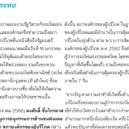
กระทบ
หภาพแรงงานรัฐวิสาหกิจรถไฟแห่ง
ดังนั้น สภาองค์กรของผู้บริโภค ใน
และองค์กรเครือข่าย รวมถึงสภา
ของผู้บริโภคและมีอำนาจในการคุ้มค
้บริโภคยื่นหนังสือถึงรัฐมนตรี
บริโภคในทุกด้าน ตาม พ.ร.บ.การจัด
รวงคมนาคมเมื่อวันที่ 16 มกราคม
องค์กรของผู้บริโภค พ.ศ. 2562 จึงส่
ให้ยุติแผนย้ายรถไฟออกจาก
ผู้ว่าการรถไฟแห่งประเทศไทย โดยขอใ
และให้ตรวจสอบ รวมถึงทบทวน
ปัญหาที่เกิดขึ้นโดยเร็ว รวมถึงขอทร
ย้ายขบวนรถไฟเชิงพาณิชย์ (รถไฟ
เท็จจริงเพื่อดำเนินการคุ้มครองผู้บร
สถานีกรุงเทพ (หัวลำโพง) ที่จะ
ภายใน 7 วัน
นีกลางบางซื่อ เพื่อไม่ให้เกิดความ
“จากปัญหาความล่าช้าที่เกิดขึ้นข้าง
ละสร้างภาระให้ประชาชนนั้น
บริโภคจึงขอสอบถามผู้ว่าการรถไฟ
 มกราคม 2566)
คงศักดิ์ ชื่นไกรลาศ
ที่ทำให้รถไฟทางไกลล่าช้าจากกำห
านุการอนุกรรมการด้านขนส่งและ
จำนวนมากหรือน้อยเพียงใด หรือ
สภาองค์กรของผู้บริโภค
กล่าว
แล้วพบปัญหาที่ส่งผลกระทบต่อผู้โ