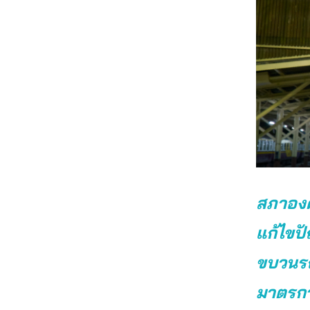
สภาองค์
แก้ไขป
ขบวนรถ
มาตรกา