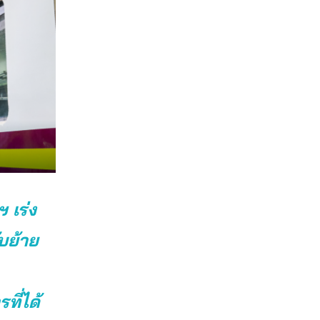
 เร่ง
บย้าย
ี่ได้