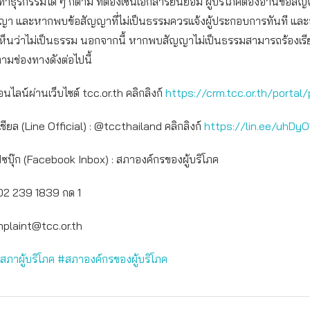
จะทำธุรกรรมใด ๆ ก็ตาม ที่ต้องเซ็นเอกสารยินยอม ผู้บริโภคต้องอ่านข้อสัญ
ญญา และหากพบข้อสัญญาที่ไม่เป็นธรรมควรแจ้งผู้ประกอบการทันที และ
่เห็นว่าไม่เป็นธรรม นอกจากนี้ หากพบสัญญาไม่เป็นธรรมสามารถร้องเรี
้ตามช่องทางดังต่อไปนี้
อนไลน์ผ่านเว็บไซต์ tcc.or.th คลิกลิงก์
https://crm.tcc.or.th/portal/
เชียล (Line Official) : @tccthailand คลิกลิงก์
https://lin.ee/uhDyO
เฟซบุ๊ก (Facebook Inbox) : สภาองค์กรของผู้บริโภค
: 02 239 1839 กด 1
plaint@tcc.or.th
สภาผู้บริโภค
#สภาองค์กรของผู้บริโภค