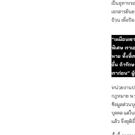
เป็นอุทาหรณ์
เอกสารยินย
ถ้วน เพื่อป้อ
“เหมือนเขา
พิเศษ เราเอ
หาย ทั้งท
อื่น ถ้าร
เราก่อน” ผู
หน่วยงานปร
กฎหมาย พ.ร.
ข้อมูลส่วนบ
บุคคล แต่ใน
แล้ว จึงยุติเ