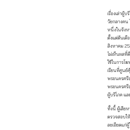
เรื่องเล่าผู้
วัยกลางคน ไ
หนึ่งในจังห
ตั้งแต่ต้นเ
สิงหาคม 256
ไม่เห็นผลที่
ใช้ในการโฆษ
เรียนที่ศูนย์
พระนครศรีอ
พระนครศรีอ
ผู้บริโภค แล
ทั้งนี้ ผู้เ
ตรวจสอบให้ล
ละเอียดแก่ผู