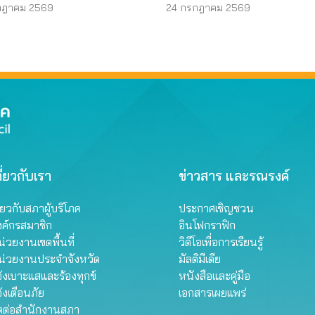
1 ข้าง
ผู้บริโภคไม่ต้องจ่าย
กฎาคม 2569
24 กรกฎาคม 2569
ี่ยวกับเรา
ข่าวสาร และรณรงค์
ี่ยวกับสภาผู้บริโภค
ประกาศเชิญชวน
งค์กรสมาชิก
อินโฟกราฟิก
่วยงานเขตพื้นที่
วิดีโอเพื่อการเรียนรู้
น่วยงานประจำจังหวัด
มัลติมีเดีย
้งเบาะแสและร้องทุกข์
หนังสือและคู่มือ
้งเตือนภัย
เอกสารเผยแพร่
ิดต่อสำนักงานสภา