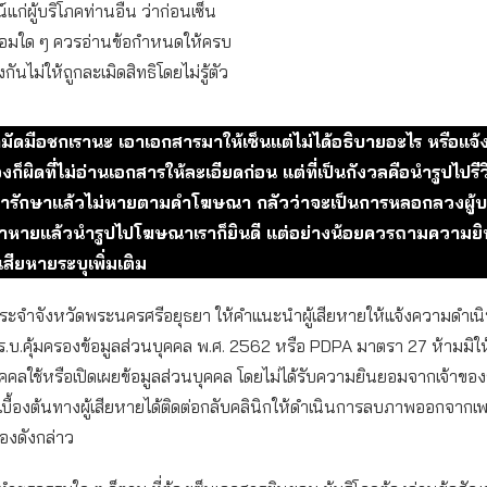
แก่ผู้บริโภคท่านอื่น ว่าก่อนเซ็น
อมใด ๆ ควรอ่านข้อกำหนดให้ครบ
งกันไม่ให้ถูกละเมิดสิทธิโดยไม่รู้ตัว
มัดมือชกเรานะ เอาเอกสารมาให้เซ็นแต่ไม่ได้อธิบายอะไร หรือแจ้
งก็ผิดที่ไม่อ่านเอกสารให้ละเอียดก่อน แต่ที่เป็นกังวลคือนำรูปไปรี
ี่เรารักษาแล้วไม่หายตามคำโฆษณา กลัวว่าจะเป็นการหลอกลวงผู้
ักษาหายแล้วนำรูปไปโฆษณาเราก็ยินดี แต่อย่างน้อยควรถามความ
้เสียหายระบุเพิ่มเติม
ะจำจังหวัดพระนครศรีอยุธยา ให้คำแนะนำผู้เสียหายให้แจ้งความดำเน
บ.คุ้มครองข้อมูลส่วนบุคคล พ.ศ. 2562 หรือ PDPA มาตรา 27 ห้ามมิให้
ุคคลใช้หรือเปิดเผยข้อมูลส่วนบุคคล โดยไม่ได้รับความยินยอมจากเจ้าของ
เบื้องต้นทางผู้เสียหายได้ติดต่อกลับคลินิกให้ดำเนินการลบภาพออกจากเพ
รื่องดังกล่าว