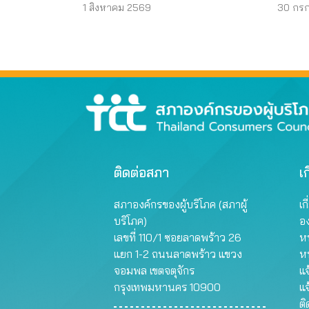
วงตา 
1 สิงหาคม 2569
30 กร
ติดต่อสภา
เก
สภาองค์กรของผู้บริโภค (สภาผู้
เก
บริโภค)
อ
เลขที่ 110/1 ซอยลาดพร้าว 26
หน
แยก 1-2 ถนนลาดพร้าว แขวง
ห
จอมพล เขตจตุจักร
แจ
กรุงเทพมหานคร 10900
แจ
ต