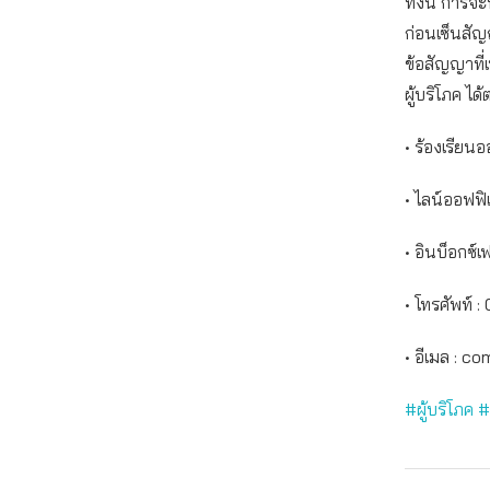
ทั้งนี้ การ
ก่อนเซ็นสั
ข้อสัญญาที
ผู้บริโภค ได
• ร้องเรียนอ
• ไลน์ออฟฟิ
• อินบ็อกซ์
• โทรศัพท์ 
• อีเมล :
com
#ผู้บริโภค
#