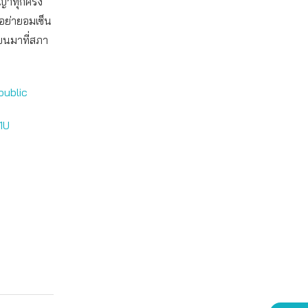
ญาทุกครั้ง
อย่ายอมเซ็น
ยนมาที่สภา
public
1U