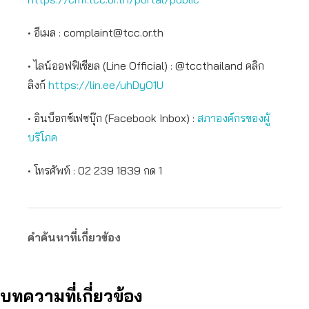
• อีเมล :
complaint@tcc.or.th
• ไลน์ออฟฟิเชียล (Line Official) : @tccthailand คลิก
ลิงก์
https://lin.ee/uhDyO1U
• อินบ็อกซ์เฟซบุ๊ก (Facebook Inbox) :
สภาองค์กรของผู้
บริโภค
• โทรศัพท์ : 02 239 1839 กด 1
คำค้นหาที่เกี่ยวข้อง
บทความที่เกี่ยวข้อง