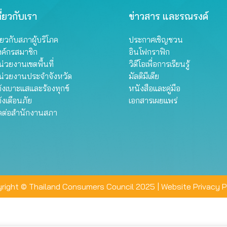
ี่ยวกับเรา
ข่าวสาร และรณรงค์
ี่ยวกับสภาผู้บริโภค
ประกาศเชิญชวน
งค์กรสมาชิก
อินโฟกราฟิก
่วยงานเขตพื้นที่
วิดีโอเพื่อการเรียนรู้
น่วยงานประจำจังหวัด
มัลติมีเดีย
้งเบาะแสและร้องทุกข์
หนังสือและคู่มือ
้งเตือนภัย
เอกสารเผยแพร่
ิดต่อสำนักงานสภา
right © Thailand Consumers Council 2025 |
Website Privacy P