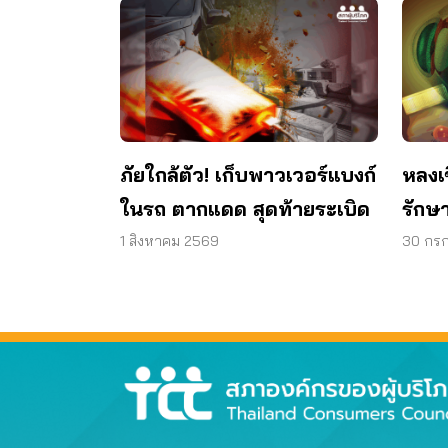
ภัยใกล้ตัว! เก็บพาวเวอร์แบงก์
หลงเ
ในรถ ตากแดด สุดท้ายระเบิด
รักษา
วงตา 
1 สิงหาคม 2569
30 กร