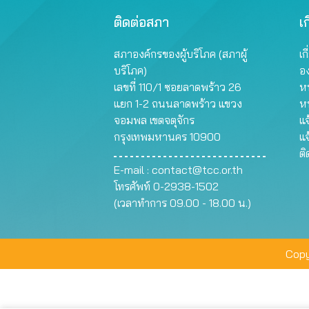
ติดต่อสภา
เก
สภาองค์กรของผู้บริโภค (สภาผู้
เก
บริโภค)
อ
เลขที่ 110/1 ซอยลาดพร้าว 26
หน
แยก 1-2 ถนนลาดพร้าว แขวง
ห
จอมพล เขตจตุจักร
แจ
กรุงเทพมหานคร 10900
แจ
ต
E-mail :
contact@tcc.or.th
โทรศัพท์ 0-2938-1502
(เวลาทำการ 09.00 - 18.00 น.)
Copy