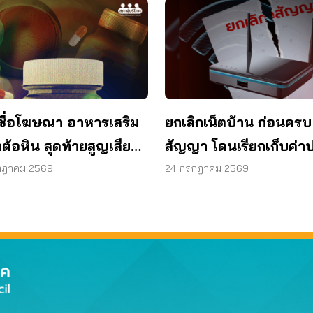
ชื่อโฆษณา อาหารเสริม
ยกเลิกเน็ตบ้าน ก่อนครบ
ต้อหิน สุดท้ายสูญเสียด
สัญญา โดนเรียกเก็บค่าป
1 ข้าง
ผู้บริโภคไม่ต้องจ่าย
กฎาคม 2569
24 กรกฎาคม 2569