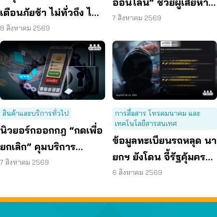
ออนไลน์” ช่วยผู้เสียหาย
เตือนภัยช้า ไม่ทั่วถึง ไม่
ตั้งหลักได้ รวดเร็ว ทัน
7 สิงหาคม 2569
ชัดเจน
8 สิงหาคม 2569
ท่วงที
สินค้าและบริการทั่วไป
การสื่อสาร โทรคมนาคม และ
เทคโนโลยีสารสนเทศ
นิวยอร์กออกกฎ “กดเพื่อ
ข้อมูลทะเบียนรถหลุด นา
ยกเลิก” คุมบริการ
ยกฯ ยังโดน จี้รัฐคุ้มครอง
ออนไลน์ ต่ออายุสมาชิก
7 สิงหาคม 2569
ข้อมูลส่วนบุคคล
6 สิงหาคม 2569
อัตโนมัติ