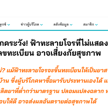
ุกข์
ข่าวผู้บริโภค
คลังข้อมูล
สมาชิก
ิโภคระวัง! ฟ้าทะลายโจรที่ไม่แส
ขทะเบียน อาจเสี่ยงภัยสุขภาพ
ไม่? แม้ฟ้าทะลายโจรจะขึ้นทะเบียนให้เป็นยา
าน ซึ่งผู้บริโภคหาซื้อมารับประทานเองได้ แ
ที่ผลิตยาที่ต่ำกว่ามาตรฐาน ปลอมแปลงฉลาก 
บให้ดี อาจส่งผลอันตรายต่อสุขภาพได้