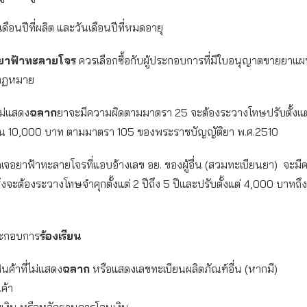
นปีที่ผลิต และวันเดือนปีที่หมดอายุ
ยาฟ้าทะลายโจร
ควรเลือกซื้อกับผู้ประกอบการที่มีใบอนุญาตขายยาแผ
มกฏหมาย
ม่แสดง
ฉลาก
ยาจะมีความผิดตามมาตรา 25 จะต้องระวางโทษปรับตั้งแต
กิน 10,000 บาท ตามมาตรา 105 ของพระราชบัญญัติยา พ.ศ.2510
คเจอยาฟ้าทะลายโจรที่แอบอ้างเลข อย. ของผู้อื่น (สวมทะเบียนยา) จะม
่งจะต้องระวางโทษจำคุกตั้งแต่ 2 ปีถึง 5 ปีและปรับตั้งแต่ 4,000 บาทถ
ะกอบการ
ร้องเรียน
นค้าที่ไม่แสดง
ฉลาก
หรือแสดงเลขทะเบียนผลิตภัณฑ์อื่น (หากมี)
นค้า