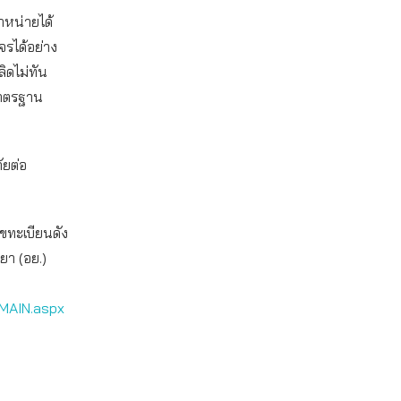
หน่ายได้
จรได้อย่าง
ิดไม่ทัน
มาตรฐาน
ัยต่อ
ขทะเบียนดัง
า (อย.)
MAIN.aspx