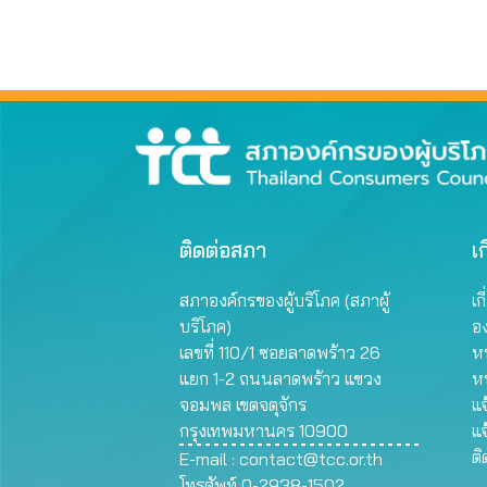
ติดต่อสภา
เก
สภาองค์กรของผู้บริโภค (สภาผู้
เก
บริโภค)
อ
เลขที่ 110/1 ซอยลาดพร้าว 26
หน
แยก 1-2 ถนนลาดพร้าว แขวง
ห
จอมพล เขตจตุจักร
แจ
กรุงเทพมหานคร 10900
แจ
ต
E-mail :
contact@tcc.or.th
โทรศัพท์ 0-2938-1502