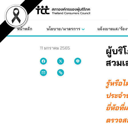
Skip
to
content
หน้าหลัก
นโยบาย/มาตรการ
แจ้งเบาะแส/ร้องท
ผู้บร
11 มกราคม 2565
สวมเล
รู้หรือ
ประจำบ้
ยี่ห้อ
ตรวจสอ