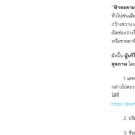
“
ฟ้าทะลาย
ทั่วไปเช่นเด
กว้างขวาง แ
เปิดช่องว่
หรือขายยาฟ
ดังนั้น
ผู้บร
สุขภาพ
โดย
1. เลขทะเบ
กล่าวไปตรว
ได้ที่
http://po
2. ปริมาณ
3. ข้อมูล