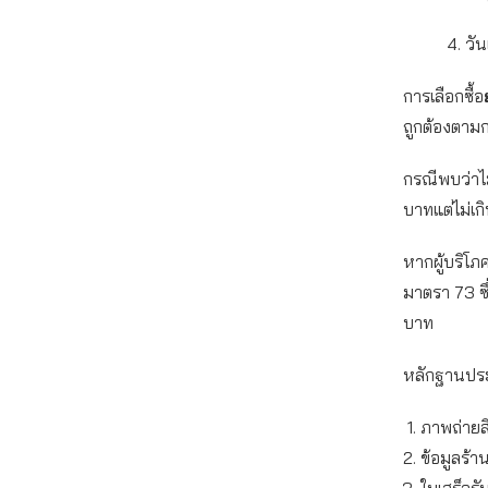
4. วันเดือ
การเลือกซื้อ
ถูกต้องตา
กรณีพบว่าไ
บาทแต่ไม่เ
หากผู้บริโภ
มาตรา 73 ซึ
บาท
หลักฐานปร
ภาพถ่ายสิ
ข้อมูลร้า