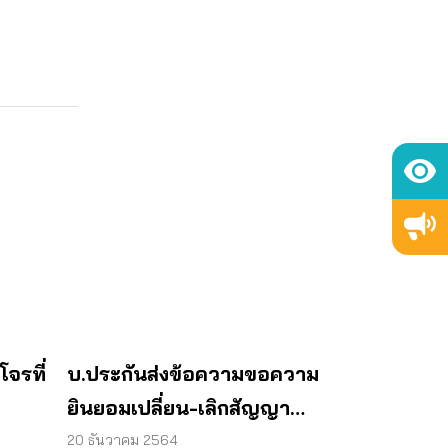
โจรที่
บ.ประกันส่งข้อความขอความ
ยินยอมเปลี่ยน-เลิกสัญญา
ขภาพ
“เจอ จ่าย จบ” ต้องทำอย่างไร
20 ธันวาคม 2564