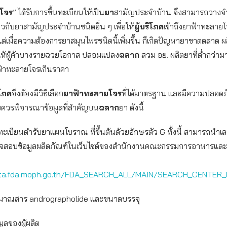
โจร
” ได้รับการขึ้นทะเบียนให้เป็น
ยา
สามัญประจำบ้าน จึงสามารถวางจำ
ียวกับยาสามัญประจำบ้านชนิดอื่น ๆ เพื่อให้
ผู้บริโภค
เข้าถึงยาฟ้าทะลายโ
ต่เมื่อความต้องการยาสมุนไพรชนิดนี้เพิ่มขึ้น ก็เกิดปัญหายาขาดตลาด ผล
างให้ผู้ค้าบางรายฉวยโอกาส ปลอมแปลง
ฉลาก
สวม อย. ผลิตยาที่ต่ำกว่า
้าทะลายโจรเกินราคา
ิโภค
จึงต้องมีวิธีเลือก
ยาฟ้าทะลายโจร
ที่ได้มาตรฐาน และมีความปลอดภ
ควรพิจารณาข้อมูลที่สำคัญบน
ฉลาก
ยา ดังนี้
ียนตำรับยาแผนโบราณ ที่ขึ้นต้นด้วยอักษรตัว G ทั้งนี้ สามารถนำเล
จสอบข้อมูลผลิตภัณฑ์ในเว็บไซต์ของสำนักงานคณะกรรมการอาหารและย
rta.fda.moph.go.th/FDA_SEARCH_ALL/MAIN/SEARCH_CENTER_
สาร andrographolide และขนาดบรรจุ
ของผู้ผลิต