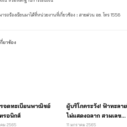
ับเงิน หรือหลักฐานการโอนเงิน
ารถร้องเรียนมาได้ที่หน่วยงานที่เกี่ยวข้อง
:
สายด่วน อย. โทร 1556
กี่ยวข้อง
การจดทะเบียนพาณิชย์
ผู้บริโภคระวัง! ฟ้าทะลาย
กทรอนิกส์
ไม่แสดงฉลาก สวมเลข
ทะเบียน อาจเสี่ยงภัยสุ
าคม 2565
11 มกราคม 2565