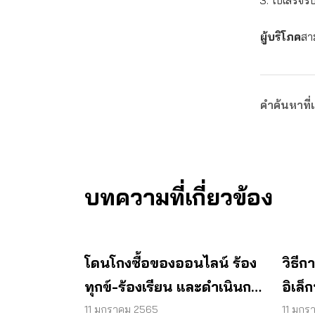
ใบเสร็จร
ผู้บริโภค
สาม
คำค้นหาที่เ
บทความที่เกี่ยวข้อง
โดนโกงซื้อของออนไลน์ ร้อง
วิธี
ทุกข์-ร้องเรียน และดำเนินการ
อิเล็
อย่างไร
11 มกราคม 2565
11 มกร