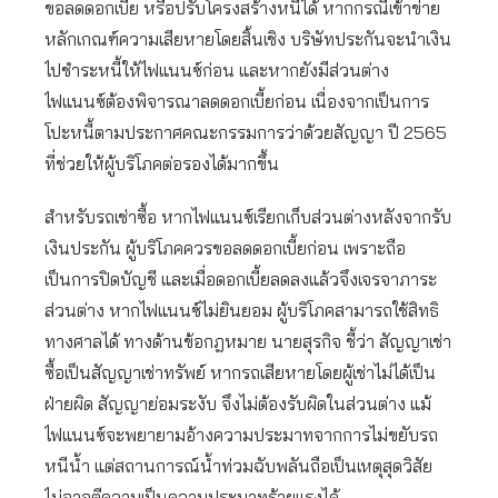
ขอลดดอกเบี้ย หรือปรับโครงสร้างหนี้ได้ หากกรณีเข้าข่าย
หลักเกณฑ์ความเสียหายโดยสิ้นเชิง บริษัทประกันจะนำเงิน
ไปชำระหนี้ให้ไฟแนนซ์ก่อน และหากยังมีส่วนต่าง
ไฟแนนซ์ต้องพิจารณาลดดอกเบี้ยก่อน เนื่องจากเป็นการ
โปะหนี้ตามประกาศคณะกรรมการว่าด้วยสัญญา ปี 2565
ที่ช่วยให้ผู้บริโภคต่อรองได้มากขึ้น
สำหรับรถเช่าซื้อ หากไฟแนนซ์เรียกเก็บส่วนต่างหลังจากรับ
เงินประกัน ผู้บริโภคควรขอลดดอกเบี้ยก่อน เพราะถือ
เป็นการปิดบัญชี และเมื่อดอกเบี้ยลดลงแล้วจึงเจรจาภาระ
ส่วนต่าง หากไฟแนนซ์ไม่ยินยอม ผู้บริโภคสามารถใช้สิทธิ
ทางศาลได้ ทางด้านข้อกฎหมาย นายสุรกิจ ชี้ว่า สัญญาเช่า
ซื้อเป็นสัญญาเช่าทรัพย์ หากรถเสียหายโดยผู้เช่าไม่ได้เป็น
ฝ่ายผิด สัญญาย่อมระงับ จึงไม่ต้องรับผิดในส่วนต่าง แม้
ไฟแนนซ์จะพยายามอ้างความประมาทจากการไม่ขยับรถ
หนีน้ำ แต่สถานการณ์น้ำท่วมฉับพลันถือเป็นเหตุสุดวิสัย
ไม่อาจตีความเป็นความประมาทร้ายแรงได้