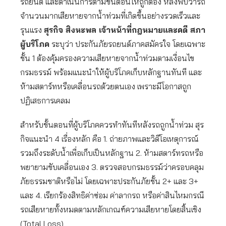
รถยนต์ และดำเนินการตามขั้นตอนให้ถูกต้อง หลังพบว่ารถ
จำนวนมากเสียหายจากน้ำท่วมที่เกิดขึ้นอย่างรวดเร็วและ
รุนแรง
สุรกิจ สิงหะพล เจ้าหน้าที่กฎหมายและคดี สภา
ผู้บริโภค
ระบุว่า ประกันภัยรถยนต์ภาคสมัครใจ โดยเฉพาะ
ชั้น 1 ต้องคุ้มครองความเสียหายจากน้ำท่วมตามเงื่อนไข
กรมธรรม์ พร้อมแนะนำให้ผู้บริโภคเก็บหลักฐานทันที และ
ห้ามสตาร์ทหรือเคลื่อนรถด้วยตนเอง เพราะมีโอกาสถูก
ปฏิเสธการเคลม
สำหรับขั้นตอนที่ผู้บริโภคควรทำทันทีหลังรถถูกน้ำท่วม สุร
กิจแนะนำ 4 เรื่องหลัก คือ 1. ถ่ายภาพและวิดีโอเหตุการณ์
รวมถึงระดับน้ำเพื่อเก็บเป็นหลักฐาน 2. ห้ามสตาร์ทรถหรือ
พยายามขับเคลื่อนเอง 3. ตรวจสอบกรมธรรม์ว่าครอบคลุม
ภัยธรรมชาติหรือไม่ โดยเฉพาะประกันภัยชั้น 2+ และ 3+
และ 4. เรียกร้องสิทธิค่าซ่อม ค่าลากรถ หรือค่าสินไหมกรณี
รถเสียหายทั้งหมดตามหลักเกณฑ์ความเสียหายโดยสิ้นเชิง
(Total Loss)