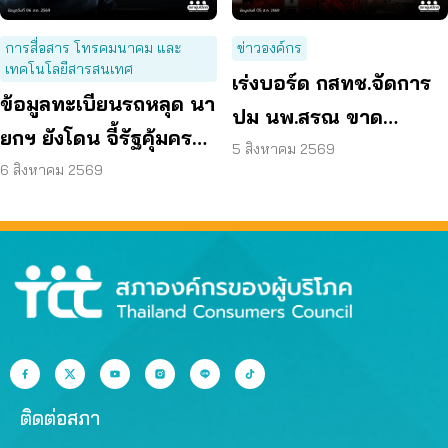
การสื่อสาร โทรคมนาคม และ
ข่าวองค์กร
เทคโนโลยีสารสนเทศ
เร่งบอร์ด กสทช.จัดการ
ข้อมูลทะเบียนรถหลุด นา
ปม นพ.สรณ ขาด
ยกฯ ยังโดน จี้รัฐคุ้มครอง
คุณสมบัติ ตามมติ
5 สิงหาคม 2569
ข้อมูลส่วนบุคคล
6 สิงหาคม 2569
กรรมการสรรหา
ติดต่อสภา