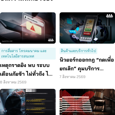
การสื่อสาร โทรคมนาคม และ
สินค้าและบริการทั่วไป
เทคโนโลยีสารสนเทศ
นิวยอร์กออกกฎ “กดเพื่อ
เหตุกราดยิง พบ ระบบ
ยกเลิก” คุมบริการ
เตือนภัยช้า ไม่ทั่วถึง ไม่
ออนไลน์ ต่ออายุสมาชิก
7 สิงหาคม 2569
ชัดเจน
8 สิงหาคม 2569
อัตโนมัติ