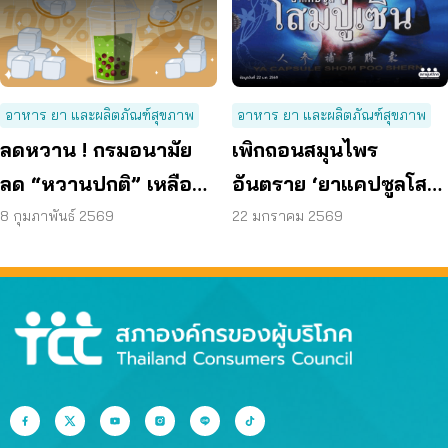
อาหาร ยา และผลิตภัณฑ์สุขภาพ
อาหาร ยา และผลิตภัณฑ์สุขภาพ
ลดหวาน ! กรมอนามัย
เพิกถอนสมุนไพร
ลด “หวานปกติ” เหลือ
อันตราย ‘ยาแคปซูลโสม
50%
ปู่เซิน’ ขายออนไลน์
8 กุมภาพันธ์ 2569
22 มกราคม 2569
เกลื่อน