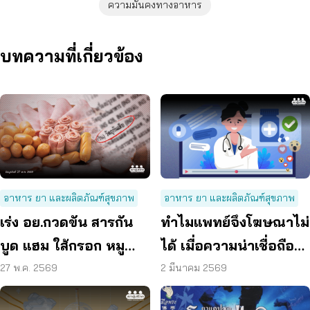
ความมั่นคงทางอาหาร
บทความที่เกี่ยวข้อง
อาหาร ยา และผลิตภัณฑ์สุขภาพ
อาหาร ยา และผลิตภัณฑ์สุขภาพ
เร่ง อย.กวดขัน สารกัน
ทำไมแพทย์จึงโฆษณาไม่
บูด แฮม ใส้กรอก หมู
ได้ เมื่อความน่าเชื่อถือ
สวรรค์ ฯลฯ พบเกิน
ถูกใช้เป็นเครื่องมือการ
27 พ.ค. 2569
2 มีนาคม 2569
มาตรฐานกว่า 50 เท่า
ค้า