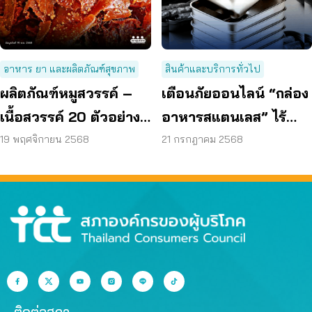
อาหาร ยา และผลิตภัณฑ์สุขภาพ
สินค้าและบริการทั่วไป
ผลิตภัณฑ์หมูสวรรค์ –
เตือนภัยออนไลน์ “กล่อง
เนื้อสวรรค์ 20 ตัวอย่าง
อาหารสแตนเลส” ไร้
พบวัตถุกันเสีย 80%
มาตรฐาน
19 พฤศจิกายน 2568
21 กรกฎาคม 2568