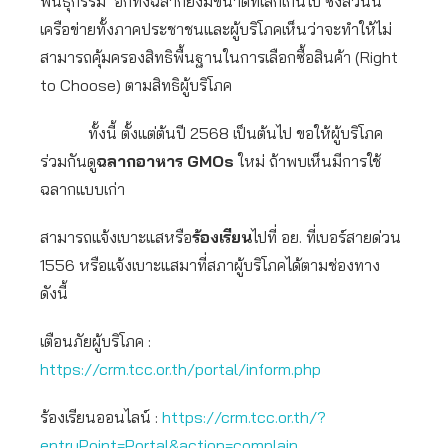
พันธุกรรม’ อีกทั้งฉลากยังมีขนาดที่เล็กเกินไป ซึ่งส่วนนี้
เครือข่ายทั้งภาคประชาชนและผู้บริโภคเห็นว่าจะทำให้ไม่
สามารถคุ้มครองสิทธิพื้นฐานในการเลือกซื้อสินค้า (Right
to Choose) ตามสิทธิผู้บริโภค
ทั้งนี้ ตั้งแต่ต้นปี 2568 เป็นต้นไป ขอให้ผู้บริโภค
ร่วมกันดู
ฉลากอาหาร
GMOs
ใหม่ ถ้าพบเห็นมีการใช้
ฉลากแบบเก่า
สามารถแจ้งเบาะแสหรือ
ร้องเรียน
ไปที่ อย. ที่เบอร์สายด่วน
1556 หรือแจ้งเบาะแสมาที่สภาผู้บริโภคได้ตามช่องทาง
ดังนี้
เตือนภัยผู้บริโภค :
https://crm.tcc.or.th/portal/inform.php
ร้องเรียนออนไลน์ :
https://crm.tcc.or.th/?
entryPoint=Portal&action=complain