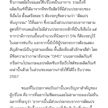
ชีวภาพสมัยใหม่และใช้บริโภคเป็นอาหาร รวมถึงที่
ผลิตภัณฑ์ที่ได้มาจากพืชหรือสัตว์ที่มีส่วนประกอบของ
จีเอ็มโอ ตั้งแต่ร้อยละ 5 ต้องระบุข้อความว่า “ดัดแปร
พันธุกรรม” ไว้ที่ฉลาก ซึ่งรวมถึงส่วนประกอบอาหารตาม
สูตรที่กำหนดแม้จะไม่มีส่วนประกอบหลักที่เป็นจีเอ็มโอ แต่
หากว่ามีการปนเปื้อนจำนวนที่น้อยกว่า 5% ก็ต้องระบุไว้
ในฉลากเช่นกัน นอกจากนี้ยังให้ผู้ประกอบการต้องแสดง
สัญลักษณ์เป็นรูปสามเหลี่ยม พื้นสีเหลืองตัวอักษรสีดำ โดย
มีข้อความว่าภาษาอังกฤษ “GMO” บนฉลากผลิตภัณฑ์
หรือผ่านโปรแกรมแอปพลิเคชันหรือเว็บไซต์ของผลิตภัณฑ์
เหล่านั้นด้วย ในส่วนของฉลากเก่ายังใช้ได้ถึง ธันวาคม
2567
ขณะที่ในประกาศฉบับเก่านั้นพบปัญหาสำคัญของ
ผู้บริโภค คือ การที่ฉลากไม่ชัดเจนและไม่สามารถมองไม่เห็น
ฉลากที่ระบุว่า ‘อาหารนั้นมีส่วนประกอบจากการดัดแปร