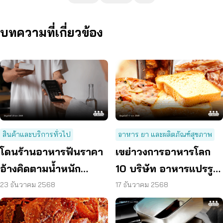
บทความที่เกี่ยวข้อง
สินค้าและบริการทั่วไป
อาหาร ยา และผลิตภัณฑ์สุขภาพ
โดนร้านอาหารฟันราคา
เขย่าวงการอาหารโลก
อ้างคิดตามน้ำหนัก
10 บริษัท อาหารแปรรูป
ปฏิเสธจ่ายได้
ขั้นสูง โดนฟ้องฐานสร้าง
23 ธันวาคม 2568
17 ธันวาคม 2568
วิกฤติสุขภาพ