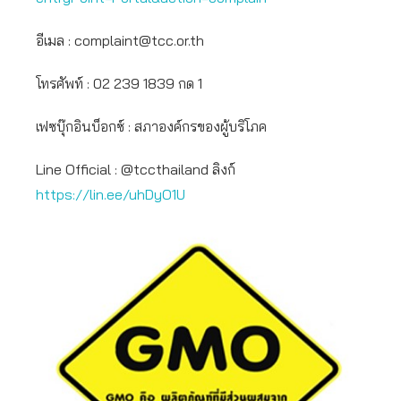
อีเมล :
complaint@tcc.or.th
โทรศัพท์ : 02 239 1839 กด 1
เฟซบุ๊กอินบ็อกซ์ : สภาองค์กรของผู้บริโภค
Line Official : @tccthailand ลิงก์
https://lin.ee/uhDyO1U