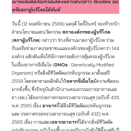
เบาะแสผลิตภัณฑ์ไม่แสดงฉลากดังกล่าว ร้องเรียน อย.
หรือสภาผู้บริโภ
คได้ทันที
วันนี้ (12 พฤศจิกายน 2566) มลฤดี โพธิ์อินทร์ รองหัวหน้า
ฝ่ายนโยบายและนวัตกรรม
สภาองค์กรของผู้บริโภค
(
สภาผู้บริโภค
) กล่าวว่า ช่วงที่ผ่านมาสภาผู้บริโภค ร่วม
กับเครือข่ายภาคประชาชนและองค์กรของผู้บริโภคกว่า 144
องค์กร ผลักดันเพื่อให้มีการยกระดับการคุ้มครองผู้บริโภค
ในเรื่องอาหารจีเอ็มโอ (
GMOs
: Genetically Modified
Organism) หรือสิ่งมีชีวิตดัดแปรพันธุกรรม มาตั้งแต่ปี
2559 โดยพยายามผลักดันให้
ฉลากจีเอ็มโอ
มีความชัดเจน
มากยิ่งขึ้น ซึ่งปัจจุบันสำนักงานคณะกรรมการอาหารและ
ยา (อย.) ได้ออกประกาศกระทรวงสาธารณสุข (ฉบับที่ 431)
พ.ศ. 2565 เรื่อง
อาหาร
ที่ได้สิ่งมีชีวิตดัดแปรพันธุกรรม
และ ประกาศกระทรวงสาธารณสุข (ฉบับที่ 432) พ.ศ.
2565 เรื่อง การแสดง
ฉลากอาหาร
ที่ได้จากสิ่งมีชีวิตดัด
แปรพันธุกรรม ฉบับใหม่ขึ้นมาและมีการบังคับใช้ตั้งแต่ต้นปี