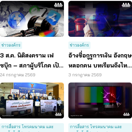
ข่าวองค์กร
ข่าวองค์กร
3 ส.ค. นิติสงคราม เฟ
อ้างชื่อกูรูการเงิน อังกฤษ
ซบุ๊ก – สภาผู้บริโภค เปิด
หลอกคน บทเรียนถึงไทย
เส้นทางต่อสู้ระดับโลก
ฟ้องแพลตฟอร์ม –
24 กรกฎาคม 2569
3 กรกฎาคม 2569
ธนาคาร
การสื่อสาร โทรคมนาคม และ
การสื่อสาร โทรคมนาคม และ