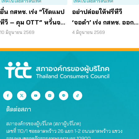
เทคโนโลยีสารสนเทศ
เทคโนโลยีสารสนเทศ
ยื่น กสทช. เร่ง “โร้ดแมป
อย่าปล่อยให้ฟรีทีวี
ทีวี – คุม OTT” หวั่นจอ
‘จอดำ’ เร่ง กสทช. ออก
ดับ ซ้ำเติมกลุ่มเปราะบาง
แผนแม่บททีวีดิจิทัล
10 มิถุนายน 2569
4 มิถุนายน 2569
ก่อนเนื้อหาผิดกฎหมาย
ลุกลาม
ติดต่อสภา
สภาองค์กรของผู้บริโภค (สภาผู้บริโภค)
เลขที่ 110/1 ซอยลาดพร้าว 26 แยก 1-2 ถนนลาดพร้าว แขวง
จอมพล เขตจตุจักรกรุงเทพมหานคร 10900