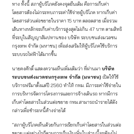
ทาง ทั้งนี้ สภาผู้บริโภคยังคงจุดยืนเดิม คือการเก็บค่า
โดยสารต้องไม่กระทบภาระค่าใช้จ่ายผู้บริโภค หากเก็บค่า
โดยสารส่วนต่อขยายในราคา 15 บาท ตลอดสาย เมื่อรวม
เส้นทางหลักจะเก็บค่าบริการสูงสุดไม่เกิน 47 บาท ตามสิทธิ
ที่ระบุในสัญญาสัมปทานของ บริษัท ระบบขนส่งมวลชน
กรุงเทพ จำกัด (มหาชน) เพื่อส่งเสริมให้ผู้บริโภคใช้บริการ
ระบบรถไฟฟ้าได้มากขึ้น
นายคงศักดิ์ แสดงความเห็นเพิ่มเติมว่า ที่ผ่านมา
บริษัท
ระบบขนส่งมวลชนกรุงเทพ จำกัด (มหาชน)
เปิดให้ใช้
บริการฟรีมาตั้งแต่ปี 2560 ทำให้ กทม. มีภาระค่าใช้จ่ายใน
การบริหารจัดการโครงการและการจ้างเดินรถ หากมีการ
เก็บค่าโดยสารในส่วนต่อขยาย กทม.สามารถนำรายได้ดัง
กล่าวเพื่อชำระหนี้ค้างจ่ายได้
“สภาผู้บริโภคเห็นด้วยกันการเรียกเก็บค่าโดยสารในส่วนต่อ
ขยาย แต่อย่างไรก็ตามการเก็บเงินเพิ่มในส่วนนี้จะต้องไม่