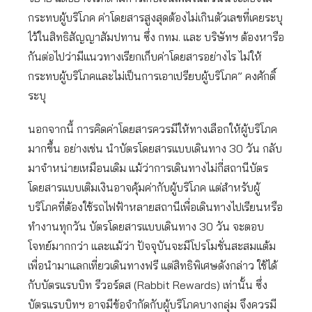
กระทบผู้บริโภค ค่าโดยสารสูงสุดต้องไม่เกินตัวเลขที่เคยระบุ
ไว้ในสิทธิสัญญาสัมปทาน ซึ่ง กทม. และ บริษัทฯ ต้องหารือ
กันต่อไปว่ามีแนวทางเรียกเก็บค่าโดยสารอย่างไร ไม่ให้
กระทบผู้บริโภคและไม่เป็นการเอาเปรียบผู้บริโภค” คงศักดิ์
ระบุ
นอกจากนี้ การคิดค่าโดยสารควรมีให้ทางเลือกให้ผู้บริโภค
มากขึ้น อย่างเช่น นำบัตรโดยสารแบบเดินทาง 30 วัน กลับ
มาจำหน่ายเหมือนเดิม แม้ว่าการเดินทางไม่กี่สถานีบัตร
โดยสารแบบเติมเงินอาจคุ้มค่ากับผู้บริโภค แต่สำหรับผู้
บริโภคที่ต้องใช้รถไฟฟ้าหลายสถานีเพื่อเดินทางไปเรียนหรือ
ทำงานทุกวัน บัตรโดยสารแบบเดินทาง 30 วัน จะตอบ
โจทย์มากกว่า และแม้ว่า ปัจจุบันจะมีโปรโมชั่นสะสมแต้ม
เพื่อนำมาแลกเที่ยวเดินทางฟรี แต่สิทธิพิเศษดังกล่าว ใช้ได้
กับบัตรแรบบิท รีวอร์ดส (Rabbit Rewards) เท่านั้น ซึ่ง
บัตรแรบบิทฯ อาจมีข้อจำกัดกับผู้บริโภคบางกลุ่ม จึงควรมี