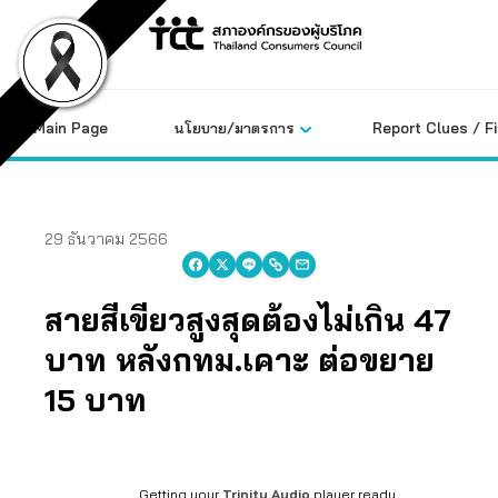
Skip
to
content
Main Page
นโยบาย/มาตรการ
Report Clues / F
29 ธันวาคม 2566
สายสีเขียวสูงสุดต้องไม่เกิน 47
บาท หลังกทม.เคาะ ต่อขยาย
15 บาท
Getting your
Trinity Audio
player ready...