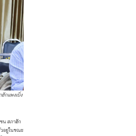
ักแพงเบิ่ง
าชน สภาฮัก
ตัวอยู่ในขณะ