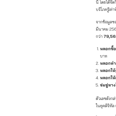
นี้ โดยได้จั
บริโภครู้เท
จากข้อมูลขอ
มีนาคม 256
กว่า
79,56
หลอกซื้อ
บาท
หลอกทำภ
หลอกให้กู
หลอกให้
ข่มขู่ทาง
ตัวเลขดังกล่า
ในยุคดิจิทั