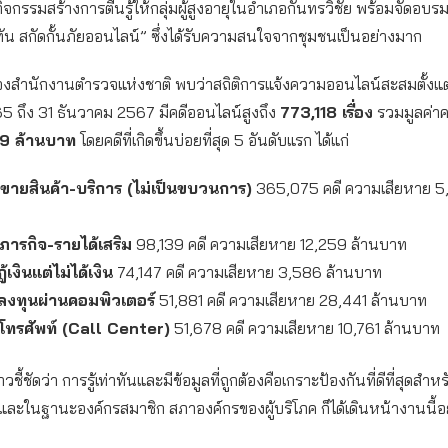
ดกิจกรรมสร้างการตื่นรู้ให้กลุ่มผู้สูงอายุในอำเภอกันทรวิชัย พร้อมจัดอบร
่าทัน สกัดกั้นภัยออนไลน์” ซึ่งได้รับความสนใจจากชุมชนเป็นอย่างมาก
งสำนักงานตำรวจแห่งชาติ พบว่าสถิติการแจ้งความออนไลน์สะสมตั้งแต่ว
5 ถึง 31 ธันวาคม 2567 มีคดีออนไลน์สูงถึง
773,118 เรื่อง
รวมมูลค่า
9 ล้านบาท
โดยคดีที่เกิดขึ้นบ่อยที่สุด 5 อันดับแรก ได้แก่
ขายสินค้า-บริการ (ไม่เป็นขบวนการ)
365,075 คดี ความเสียหาย 5
ารกิจ-รายได้เสริม
98,139 คดี ความเสียหาย 12,259 ล้านบาท
้เงินแต่ไม่ได้เงิน
74,147 คดี ความเสียหาย 3,586 ล้านบาท
ลงทุนผ่านคอมพิวเตอร์
51,881 คดี ความเสียหาย 28,441 ล้านบาท
โทรศัพท์ (
Call Center)
51,678 คดี ความเสียหาย 10,761 ล้านบาท
วชี้ชัดว่า การรู้เท่าทันและมีข้อมูลที่ถูกต้องคือเกราะป้องกันที่ดีที่สุดสำหร
ล และในฐานะองค์กรสมาชิก สภาองค์กรของผู้บริโภค ก็ได้เดินหน้างานนี้อย