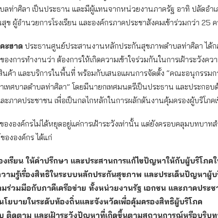
บลท่าศิลา เป็นประธาน และมีผู้แทนจากหน่วยงานภาครัฐ อาทิ ปลัดอำเ
ุข ผู้อำนวยการโรงเรียน และองค์กรภาคประชาสังคมเข้าร่วมกว่า 25 
ังคะฮาด
ประธานศูนย์ประสานงานหลักประกันสุขภาพตำบลท่าศิลา ได้กล่
องการทำงานว่า ต้องการให้เกิดความเข้าใจร่วมกันในการเฝ้าระวังคว
นค้า และบริการในพื้นที่ พร้อมกับเสนอแผนการจัดตั้ง “คณะอนุกรรมการ
ำเทศบาลตำบลท่าศิลา” โดยมีนายกเทศมนตรีเป็นประธาน และประกอบด
ะภาคประชาชน เพื่อเป็นกลไกหลักในการผลักดันงานคุ้มครองผู้บริโภคเชิง
กิจขององค์กรไม่ได้หยุดอยู่แค่การเฝ้าระวังเท่านั้น แต่ยังครอบคลุมบทบา
์ขององค์กร ได้แก่
งร้องเรียน ให้คำปรึกษา และประสานการแก้ไขปัญหาให้กับผู้บริโภคในพ
วามรู้เรื่องสิทธิในระบบหลักประกันสุขภาพ และประเด็นปัญหาผู้บ
ามร่วมมือกับภาคีเครือข่าย ทั้งหน่วยงานรัฐ เอกชน และภาคประช
นโยบายในระดับท้องถิ่นและจังหวัดเพื่อคุ้มครองสิทธิผู้บริโภค
ติดตาม และเฝ้าระวังปัญหาที่เกิดขึ้นตามสถานการณ์หรือบริบทพื