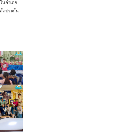
รในอำเภอ
หลักประกัน