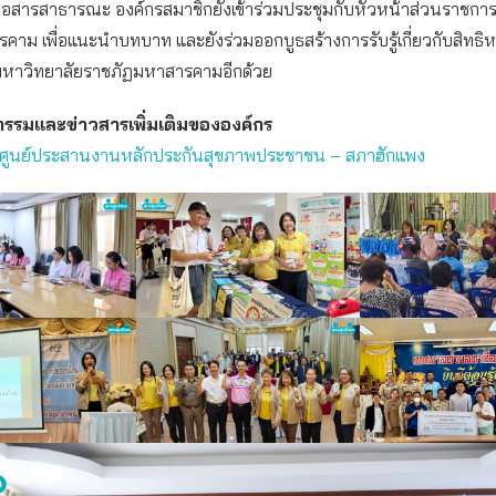
ื่อสารสาธารณะ องค์กรสมาชิกยังเข้าร่วมประชุมกับหัวหน้าส่วนราชกา
คาม เพื่อแนะนำบทบาท และยังร่วมออกบูธสร้างการรับรู้เกี่ยวกับสิทธิ
หาวิทยาลัยราชภัฏมหาสารคามอีกด้วย
กรรมและข่าวสารเพิ่มเติมขององค์กร
ศูนย์ประสานงานหลักประกันสุขภาพประชาชน – สภาฮักแพง