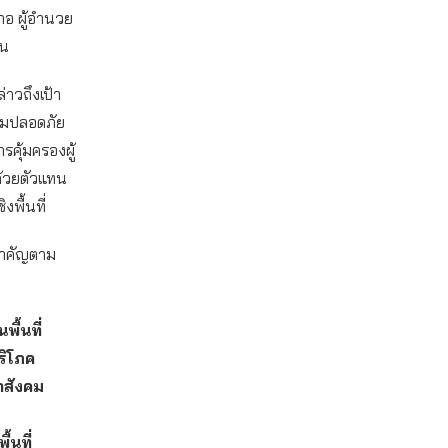
ภอ ผู้อำนวย
คน
าวถึงเป้า
ามปลอดภัย
คุ้มครองผู้
้วยตัวแทน
พื้นที่
ทสำคัญตาม
ื้นที่
ริโภค
าสังคม
้นที่