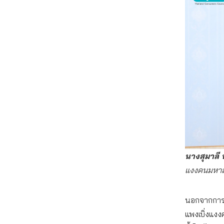
นางสุมาลี 
แงงคนมหา
นอกจากการเ
แพงเบิ่งแง