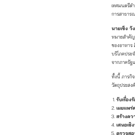
เทศมนตรีตำ
การสาธารณส
นายเซ็ง ว
หมายสำคัญข
ของอาหาร สิ
บริโภคประจ
จากภาครัฐแล
ทั้งนี้ ภาร
วัตถุประสงค
รับเรื่อ
เผยแพร่ค
สร้างคว
เสนอเชิง
ตรวจสอบ 