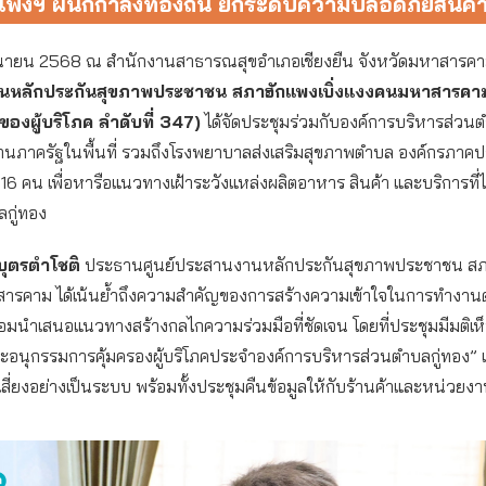
พงฯ ผนึกกำลังท้องถิ่น ยกระดับความปลอดภัยสินค้าใ
มิถุนายน 2568 ณ สำนักงานสาธารณสุขอำเภอเชียงยืน จังหวัดมหาสารค
หลักประกันสุขภาพประชาชน สภาฮักแพงเบิ่งแงงคนมหาสารคาม
องผู้บริโภค ลำดับที่ 347)
ได้จัดประชุมร่วมกับองค์การบริหารส่วนต
นภาครัฐในพื้นที่ รวมถึงโรงพยาบาลส่งเสริมสุขภาพตำบล องค์กรภาค
 คน เพื่อหารือแนวทางเฝ้าระวังแหล่งผลิตอาหาร สินค้า และบริการที่
ลกู่ทอง
บุตรตำโชติ
ประธานศูนย์ประสานงานหลักประกันสุขภาพประชาชน สภาฮ
รคาม ได้เน้นย้ำถึงความสำคัญของการสร้างความเข้าใจในการทำงานด
ร้อมนำเสนอแนวทางสร้างกลไกความร่วมมือที่ชัดเจน โดยที่ประชุมมีมติเห
คณะอนุกรรมการคุ้มครองผู้บริโภคประจำองค์การบริหารส่วนตำบลกู่ทอง
่เสี่ยงอย่างเป็นระบบ พร้อมทั้งประชุมคืนข้อมูลให้กับร้านค้าและหน่วยงาน