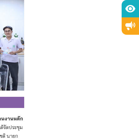
านงานหลัก
ได้จัดประชุม
โชติ นายก