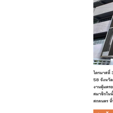
ไตรมาสที่
58 จังหวัด
งานคุ้มครอ
สมาชิกในพื
สกลนคร ที่