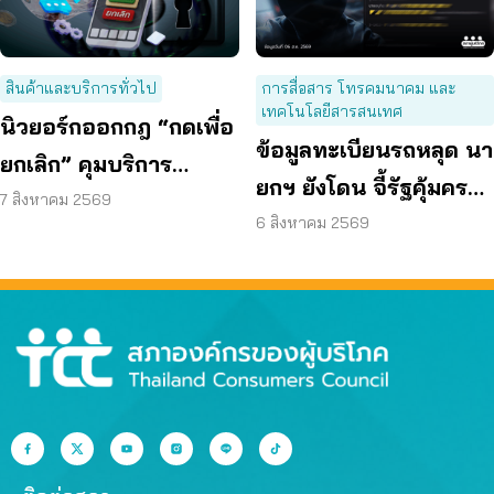
สินค้าและบริการทั่วไป
การสื่อสาร โทรคมนาคม และ
เทคโนโลยีสารสนเทศ
นิวยอร์กออกกฎ “กดเพื่อ
ข้อมูลทะเบียนรถหลุด นา
ยกเลิก” คุมบริการ
ยกฯ ยังโดน จี้รัฐคุ้มครอง
ออนไลน์ ต่ออายุสมาชิก
7 สิงหาคม 2569
ข้อมูลส่วนบุคคล
6 สิงหาคม 2569
อัตโนมัติ