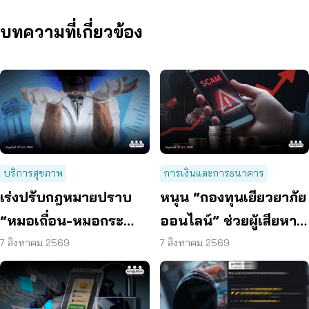
บทความที่เกี่ยวข้อง
บริการสุขภาพ
การเงินและการธนาคาร
เร่งปรับกฎหมายปราบ
หนุน “กองทุนเยียวยาภัย
“หมอเถื่อน-หมอกระ
ออนไลน์” ช่วยผู้เสียหาย
เป๋า” ผ่า-ฉีด-จ่ายยา ไม่มี
ตั้งหลักได้ รวดเร็ว ทัน
7 สิงหาคม 2569
7 สิงหาคม 2569
ความรู้
ท่วงที