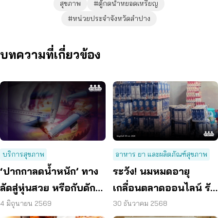
สุขภาพ
#ตู้กดน้ำหยอดเหรียญ
#หน่วยประจำจังหวัดลำปาง
บทความที่เกี่ยวข้อง
บริการสุขภาพ
อาหาร ยา และผลิตภัณฑ์สุขภาพ
‘ปากกาลดน้ำหนัก’ ทาง
ระวัง! นมหมดอายุ
ลัดสู่หุ่นสวย หรือกับดัก
เกลื่อนตลาดออนไลน์ รับ
อันตราย?
มา 1 บาท ขาย 10 บาท
4 มิถุนายน 2569
30 ธันวาคม 2568