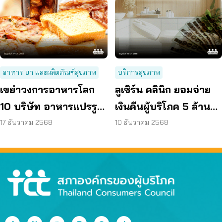
อาหาร ยา และผลิตภัณฑ์สุขภาพ
บริการสุขภาพ
เขย่าวงการอาหารโลก
ลูเซิร์น คลินิก ยอมจ่าย
10 บริษัท อาหารแปรรูป
เงินคืนผู้บริโภค 5 ล้าน
ขั้นสูง โดนฟ้องฐานสร้าง
บาท
17 ธันวาคม 2568
10 ธันวาคม 2568
วิกฤติสุขภาพ