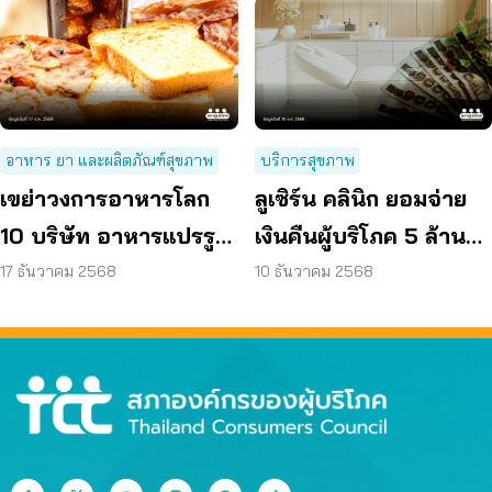
อาหาร ยา และผลิตภัณฑ์สุขภาพ
บริการสุขภาพ
เขย่าวงการอาหารโลก
ลูเซิร์น คลินิก ยอมจ่าย
10 บริษัท อาหารแปรรูป
เงินคืนผู้บริโภค 5 ล้าน
ขั้นสูง โดนฟ้องฐานสร้าง
บาท
17 ธันวาคม 2568
10 ธันวาคม 2568
วิกฤติสุขภาพ