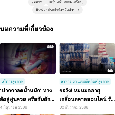
สุขภาพ
#ตู้กดน้ำหยอดเหรียญ
#หน่วยประจำจังหวัดลำปาง
บทความที่เกี่ยวข้อง
บริการสุขภาพ
อาหาร ยา และผลิตภัณฑ์สุขภาพ
‘ปากกาลดน้ำหนัก’ ทาง
ระวัง! นมหมดอายุ
ลัดสู่หุ่นสวย หรือกับดัก
เกลื่อนตลาดออนไลน์ รับ
อันตราย?
มา 1 บาท ขาย 10 บาท
4 มิถุนายน 2569
30 ธันวาคม 2568