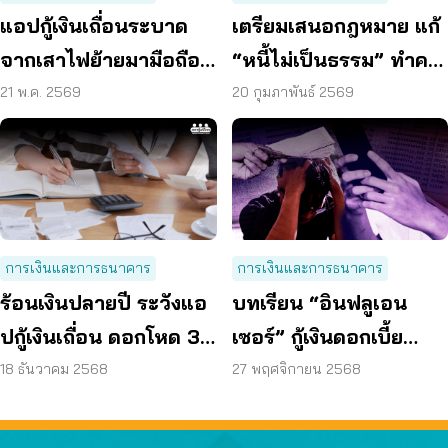
แอปกู้เงินเถื่อนระบาด
เตรียมเสนอกฎหมาย แก้
จากเสาไฟย้ายมามือถือ
“หนี้ไม่เป็นธรรม” ทำคน
อาจจบด้วย “กู้หมื่น คืน
ไทยติดกับดัก
21 พ.ค. 2569
20 กุมภาพันธ์ 2569
แสน”
การเงินและการธนาคาร
การเงินและการธนาคาร
ร้อนเงินปลายปี ระวังแอ
บทเรียน “อินฟลูเอน
ปกู้เงินเถื่อน ดอกโหด 3
เซอร์” กู้เงินดอกเบี้ย
พัน/ปี
48% ต่อปี ผู้บริโภคควร
18 ธันวาคม 2568
27 พฤศจิกายน 2568
ระวังกู้หนี้นอกระบบ
เสี่ยงหนี้สะสมพุ่ง