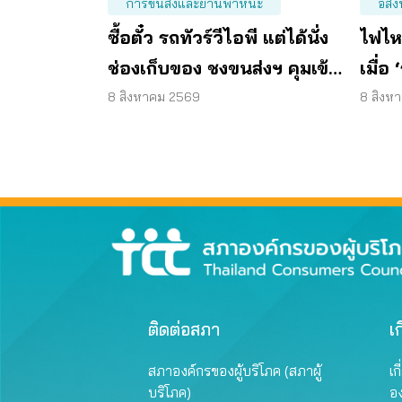
การขนส่งและยานพาหนะ
อสัง
ซื้อตั๋ว รถทัวร์วีไอพี แต่ได้นั่ง
ไฟไห
ช่องเก็บของ ชงขนส่งฯ คุมเข้ม
เมื่อ
ทุกจุดตรวจ
ละเลย
8 สิงหาคม 2569
8 สิงห
ติดต่อสภา
เก
สภาองค์กรของผู้บริโภค (สภาผู้
เก
บริโภค)
อ