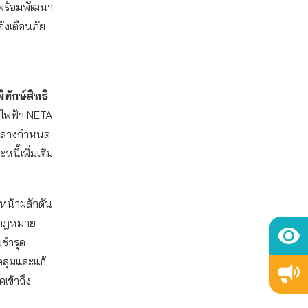
 พร้อมพัฒนา
จ้งเตือนภัย
ทักษ์สิทธิ
์ไฟฟ้า NETA
วกลางกำหนด
นี้เพิ่มเติม
หน้าผลักดัน
ันกฎหมาย
มชำรุด
คลุมและแก้
คเข้าถึง