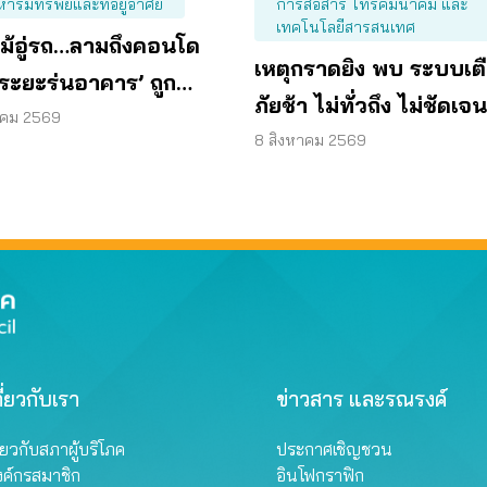
หาริมทรัพย์และที่อยู่อาศัย
การสื่อสาร โทรคมนาคม และ
เทคโนโลยีสารสนเทศ
ม้อู่รถ…ลามถึงคอนโด
เหตุกราดยิง พบ ระบบเต
 ‘ระยะร่นอาคาร’ ถูก
ภัยช้า ไม่ทั่วถึง ไม่ชัดเจน
 ผู้บริโภคจึงต้องเสี่ยง
าคม 2569
8 สิงหาคม 2569
ี่ยวกับเรา
ข่าวสาร และรณรงค์
ี่ยวกับสภาผู้บริโภค
ประกาศเชิญชวน
งค์กรสมาชิก
อินโฟกราฟิก