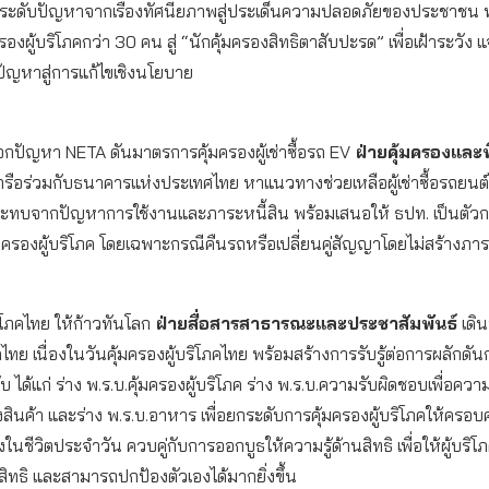
ระดับปัญหาจากเรื่องทัศนียภาพสู่ประเด็นความปลอดภัยของประชาชน
งผู้บริโภคกว่า 30 คน สู่ “นักคุ้มครองสิทธิตาสับปะรด” เพื่อเฝ้าระวัง แ
ัญหาสู่การแก้ไขเชิงนโยบาย
กปัญหา NETA ดันมาตรการคุ้มครองผู้เช่าซื้อรถ EV
ฝ่ายคุ้มครองและพิ
รือร่วมกับธนาคารแห่งประเทศไทย หาแนวทางช่วยเหลือผู้เช่าซื้อรถยนต
ลกระทบจากปัญหาการใช้งานและภาระหนี้สิน พร้อมเสนอให้ ธปท. เป็นตั
ครองผู้บริโภค โดยเฉพาะกรณีคืนรถหรือเปลี่ยนคู่สัญญาโดยไม่สร้างภาระห
ริโภคไทย ให้ก้าวทันโลก
ฝ่ายสื่อสารสาธารณะและประชาสัมพันธ์
เดิน
โภคไทย เนื่องในวันคุ้มครองผู้บริโภคไทย พร้อมสร้างการรับรู้ต่อการผลักด
 ได้แก่ ร่าง พ.ร.บ.คุ้มครองผู้บริโภค ร่าง พ.ร.บ.ความรับผิดชอบเพื่อควา
ินค้า และร่าง พ.ร.บ.อาหาร เพื่อยกระดับการคุ้มครองผู้บริโภคให้ครอบ
ในชีวิตประจำวัน ควบคู่กับการออกบูธให้ความรู้ด้านสิทธิ เพื่อให้ผู้บริโภ
จสิทธิ และสามารถปกป้องตัวเองได้มากยิ่งขึ้น