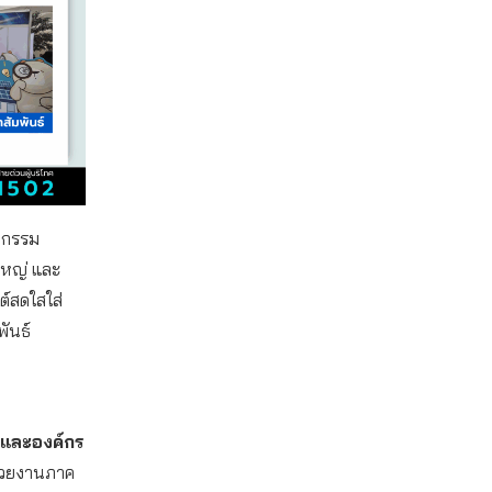
จกรรม
ใหญ่ และ
ต์สดใสใส่
ันธ์
กและองค์กร
หน่วยงานภาค