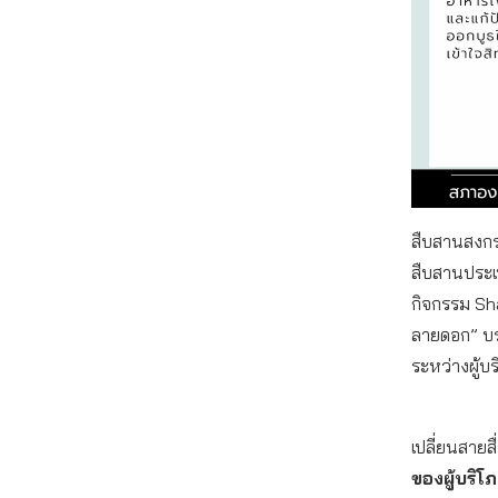
สืบสานสงกร
สืบสานประเ
กิจกรรม Sh
ลายดอก” บร
ระหว่างผู้
เปลี่ยนสาย
ของผู้บริโ