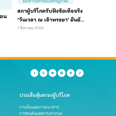
อสังหาริมทรัพย์และที่อยู่อาศัย
สภาผู้บริโภครับฟังข้อเท็จจริง
ือน
‘วันเวลา ณ เจ้าพระยา’ ยืนยัน
มีถนน 6 ม. รอบอาคาร
7 สิงหาคม 2569
ประเด็นคุ้มครองผู้บริโภค
การเงินและการธนาคาร
การขนส่งและยานพาหนะ