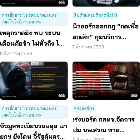
การสื่อสาร โทรคมนาคม และ
สินค้าและบริการทั่วไป
เทคโนโลยีสารสนเทศ
นิวยอร์กออกกฎ “กดเพื่อ
เหตุกราดยิง พบ ระบบ
ยกเลิก” คุมบริการ
เตือนภัยช้า ไม่ทั่วถึง ไม่
ออนไลน์ ต่ออายุสมาชิก
7 สิงหาคม 2569
ชัดเจน
8 สิงหาคม 2569
อัตโนมัติ
การสื่อสาร โทรคมนาคม และ
ข่าวองค์กร
เทคโนโลยีสารสนเทศ
เร่งบอร์ด กสทช.จัดการ
ข้อมูลทะเบียนรถหลุด นา
ปม นพ.สรณ ขาด
ยกฯ ยังโดน จี้รัฐคุ้มครอง
5 สิงหาคม 2569