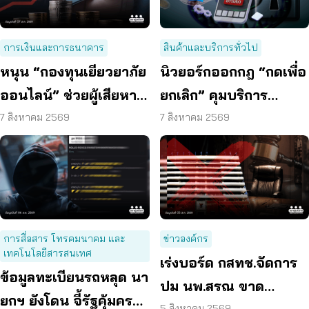
การเงินและการธนาคาร
สินค้าและบริการทั่วไป
หนุน “กองทุนเยียวยาภัย
นิวยอร์กออกกฎ “กดเพื่อ
ออนไลน์” ช่วยผู้เสียหาย
ยกเลิก” คุมบริการ
ตั้งหลักได้ รวดเร็ว ทัน
ออนไลน์ ต่ออายุสมาชิก
7 สิงหาคม 2569
7 สิงหาคม 2569
ท่วงที
อัตโนมัติ
การสื่อสาร โทรคมนาคม และ
ข่าวองค์กร
เทคโนโลยีสารสนเทศ
เร่งบอร์ด กสทช.จัดการ
ข้อมูลทะเบียนรถหลุด นา
ปม นพ.สรณ ขาด
ยกฯ ยังโดน จี้รัฐคุ้มครอง
5 สิงหาคม 2569