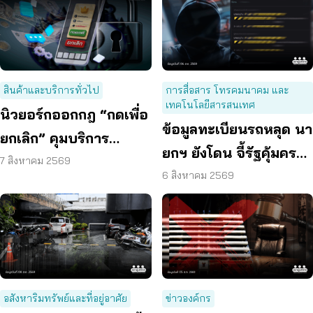
สินค้าและบริการทั่วไป
การสื่อสาร โทรคมนาคม และ
เทคโนโลยีสารสนเทศ
นิวยอร์กออกกฎ “กดเพื่อ
ข้อมูลทะเบียนรถหลุด นา
ยกเลิก” คุมบริการ
ยกฯ ยังโดน จี้รัฐคุ้มครอง
ออนไลน์ ต่ออายุสมาชิก
7 สิงหาคม 2569
ข้อมูลส่วนบุคคล
6 สิงหาคม 2569
อัตโนมัติ
อสังหาริมทรัพย์และที่อยู่อาศัย
ข่าวองค์กร