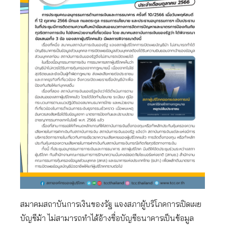
สมาคมสถาบันการเงินของรัฐ แจงสภาผู้บริโภคการเปิดเผย
บัญชีม้า ไม่สามารถทำได้อ้างชื่อบัญชีธนาคารเป็นข้อมูล