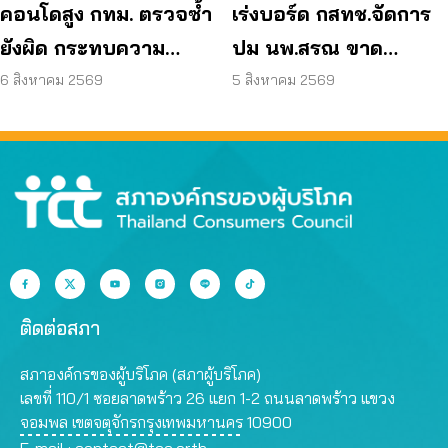
คอนโดสูง กทม. ตรวจซ้ำ
เร่งบอร์ด กสทช.จัดการ
ยังผิด กระทบความ
ปม นพ.สรณ ขาด
ปลอดภัย
คุณสมบัติ ตามมติ
6 สิงหาคม 2569
5 สิงหาคม 2569
กรรมการสรรหา
ติดต่อสภา
สภาองค์กรของผู้บริโภค (สภาผู้บริโภค)
เลขที่ 110/1 ซอยลาดพร้าว 26 แยก 1-2 ถนนลาดพร้าว แขวง
จอมพล เขตจตุจักรกรุงเทพมหานคร 10900