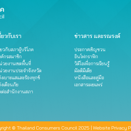
ี่ยวกับเรา
ข่าวสาร และรณรงค์
ี่ยวกับสภาผู้บริโภค
ประกาศเชิญชวน
งค์กรสมาชิก
อินโฟกราฟิก
่วยงานเขตพื้นที่
วิดีโอเพื่อการเรียนรู้
น่วยงานประจำจังหวัด
มัลติมีเดีย
้งเบาะแสและร้องทุกข์
หนังสือและคู่มือ
้งเตือนภัย
เอกสารเผยแพร่
ิดต่อสำนักงานสภา
right © Thailand Consumers Council 2025 |
Website Privacy P