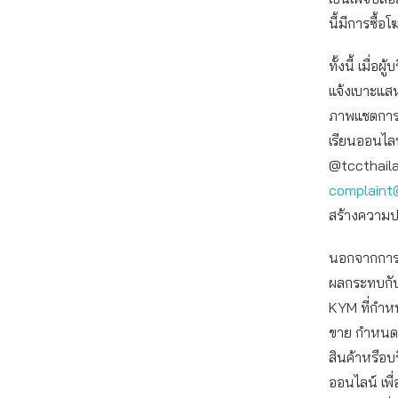
นี้มีการซื้
ทั้งนี้ เมื
แจ้งเบาะแสห
ภาพแชตการสน
เรียนออนไลน์
@tccthailan
complaint@
สร้างความปลอ
นอกจากการเฝ
ผลกระทบกับผ
KYM ที่กำห
ขาย กำหนดให้
สินค้าหรือบ
ออนไลน์ เพื