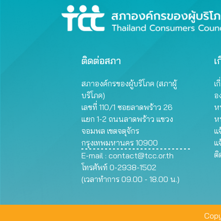
ติดต่อสภา
เก
สภาองค์กรของผู้บริโภค (สภาผู้
เก
บริโภค)
อ
เลขที่ 110/1 ซอยลาดพร้าว 26
หน
แยก 1-2 ถนนลาดพร้าว แขวง
ห
จอมพล เขตจตุจักร
แจ
กรุงเทพมหานคร 10900
แจ
ต
E-mail :
contact@tcc.or.th
โทรศัพท์ 0-2938-1502
(เวลาทำการ 09.00 - 18.00 น.)
Copy