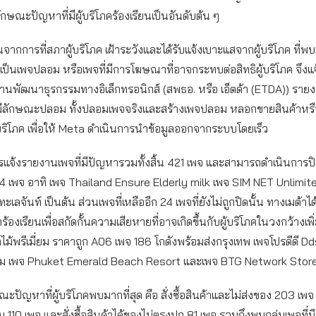
นลักษณะปัญหาที่มีผู้บริโภคร้องเรียนเป็นอันดับต้น ๆ
จากการที่สภาผู้บริโภค เฝ้าระวังและได้รับแจ้งเบาะแสจากผู้บริโภค ที่พ
เป็นเพจปลอม หรือเพจที่มีการโฆษณาที่อาจกระทบต่อสิทธิผู้บริโภค จึง
านพัฒนาธุรกรรมทางอิเล็กทรอนิกส์ (สพธอ. หรือ เอ็ตด้า (ETDA)) ราย
ี่มีลักษณะปลอม ทั้งปลอมเพจจริงและสร้างเพจปลอม หลอกขายสินค้าห
้บริโภค เพื่อให้ Meta ดำเนินการนำข้อมูลออกจากระบบโดยเร็ว
มีการแจ้งรายงานเพจที่มีปัญหารวมทั้งสิ้น 421 เพจ และสามารถดำเนินกา
94 เพจ อาทิ เพจ Thailand Ensure Elderly milk เพจ SIM NET Unlimi
ะเลจันท์ เป็นต้น ส่วนเพจที่เหลืออีก 24 เพจที่ยังไม่ถูกปิดนั้น ทางเมต้าไ
ูกร้องเรียนเพื่อสกัดกั้นความเสียหายที่อาจเกิดขึ้นกับผู้บริโภคในวงกว้างเพิ
ไม้พรีเมี่ยม ราคาถูก A06 เพจ 186 โกดังพร้อมส่งกรุงเทพ เพจโปรดีดี D
้าผม เพจ Phuket Emerald Beach Resort และเพจ BTG Network Stor
ะปัญหาที่ผู้บริโภคพบมากที่สุด คือ สั่งซื้อสินค้าและไม่ส่งของ 203 เ
 110 เพจ และสั่งซื้อสินค้าได้ของไม่ตรงปก 81 เพจ รวมถึงพบกลุ่มเพจที่ม