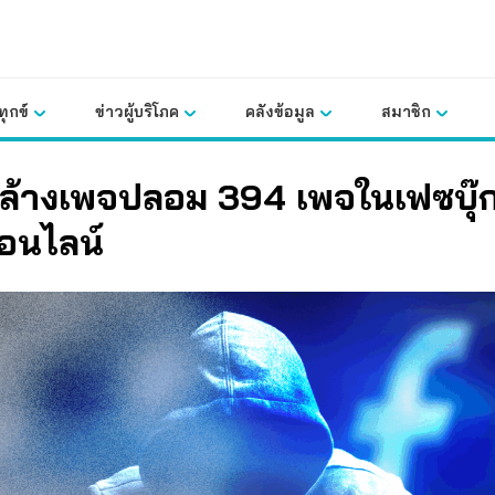
ุกข์
ข่าวผู้บริโภค
คลังข้อมูล
สมาชิก
ล้างเพจปลอม 394 เพจในเฟซบุ๊
อนไลน์