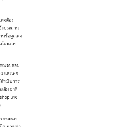
บเพจต้อง
แจ้งประสาน
งานข้อมูลเพจ
รือโฆษณา
รปิดเพจปลอม
ted และเพจ
ด้ดำเนินการ
่มเติม อาทิ
dshop เพจ
e
พจ รองลงมา
ีปัญหาเหล่า