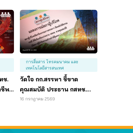
การสื่อสาร โทรคมนาคม และ
เทคโนโลยีสารสนเทศ
สทช.
วัดใจ กก.สรรหา ชี้ขาด
าชีพ
คุณสมบัติ ประธาน กสทช.
เปิดทางคนที่ดีกว่า มาทำ
16 กรกฎาคม 2569
หน้าที่