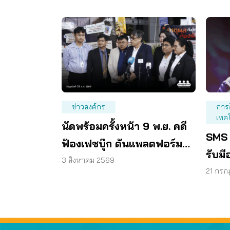
ข่าวองค์กร
การ
เทค
นัดพร้อมครั้งหน้า 9 พ.ย. คดี
SMS 
ฟ้องเฟซบุ๊ก ดันแพลตฟอร์ม
รับมื
ร่วมรับผิด
3 สิงหาคม 2569
ไซเบอ
21 กรก