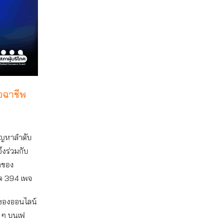
ิจฉาชีพ
ัญหาลำดับ
จึงร่วมกับ
้าของ
ด 394 เพจ
้อของออนไลน์
ง ๆ บนเฟ