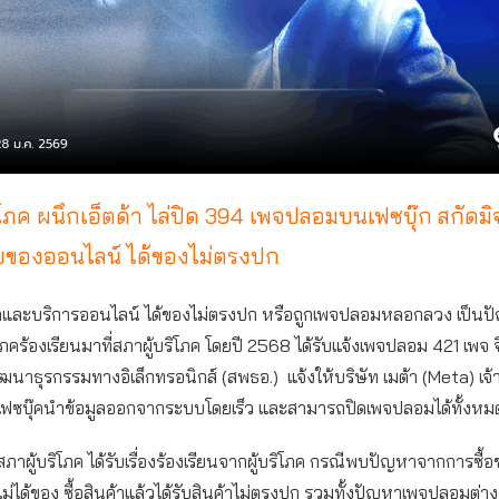
ิโภค ผนึกเอ็ตด้า ไล่ปิด 394 เพจปลอมบนเฟซบุ๊ก สกัดม
ของออนไลน์ ได้ของไม่ตรงปก
ค้าและบริการออนไลน์ ได้ของไม่ตรงปก หรือถูกเพจปลอมหลอกลวง เป็นป
ริโภคร้องเรียนมาที่สภาผู้บริโภค โดยปี 2568 ได้รับแจ้งเพจปลอม 421 เพจ 
นาธุรกรรมทางอิเล็กทรอนิกส์ (สพธอ.) แจ้งให้บริษัท เมต้า (Meta) เจ
ฟซบุ๊คนำข้อมูลออกจากระบบโดยเร็ว และสามารถปิดเพจปลอมได้ทั้งหม
ภาผู้บริโภค ได้รับเรื่องร้องเรียนจากผู้บริโภค กรณีพบปัญหาจากการซื
งไม่ได้ของ ซื้อสินค้าแล้วได้รับสินค้าไม่ตรงปก รวมทั้งปัญหาเพจปลอมต่า