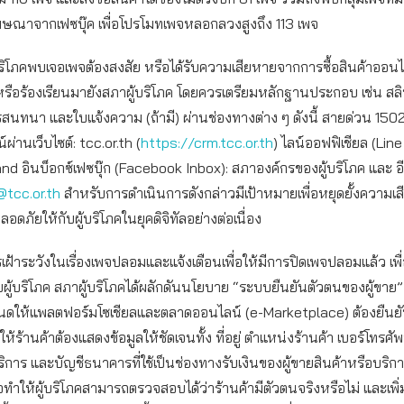
อโฆษณาจากเฟซบุ๊ค เพื่อโปรโมทเพจหลอกลวงสูงถึง 113 เพจ
่อผู้บริโภคพบเจอเพจต้องสงสัย หรือได้รับความเสียหายจากการซื้อสินค้าออ
รือร้องเรียนมายังสภาผู้บริโภค โดยควรเตรียมหลักฐานประกอบ เช่น สล
ทนา และใบแจ้งความ (ถ้ามี) ผ่านช่องทางต่าง ๆ ดังนี้ สายด่วน 1502 
ผ่านเว็บไซต์: tcc.or.th (
https://crm.tcc.or.th
) ไลน์ออฟฟิเชียล (Line 
d อินบ็อกซ์เฟซบุ๊ก (Facebook Inbox): สภาองค์กรของผู้บริโภค และ อี
tcc.or.th
สำหรับการดำเนินการดังกล่าวมีเป้าหมายเพื่อหยุดยั้งความเ
ดภัยให้กับผู้บริโภคในยุคดิจิทัลอย่างต่อเนื่อง
้าระวังในเรื่องเพจปลอมและแจ้งเตือนเพื่อให้มีการปิดเพจปลอมแล้ว เพื่
ู้บริโภค สภาผู้บริโภคได้ผลักดันนโยบาย “ระบบยืนยันตัวตนของผู้ขาย”
นดให้แพลตฟอร์มโซเชียลและตลาดออนไลน์ (e-Marketplace) ต้องยืนยัน
ร้านค้าต้องแสดงข้อมูลให้ชัดเจนทั้ง ที่อยู่ ตำแหน่งร้านค้า เบอร์โทรศัพ
ริการ และบัญชีธนาคารที่ใช้เป็นช่องทางรับเงินของผู้ขายสินค้าหรือบริ
่อทำให้ผู้บริโภคสามารถตรวจสอบได้ว่าร้านค้ามีตัวตนจริงหรือไม่ และเพิ