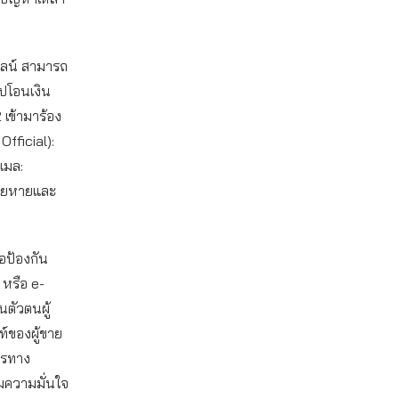
นไลน์ สามารถ
ิปโอนเงิน
เข้ามาร้อง
Official):
เมล:
สียหายและ
อป้องกัน
 หรือ e-
ตัวตนผู้
ท์ของผู้ขาย
การทาง
่มความมั่นใจ