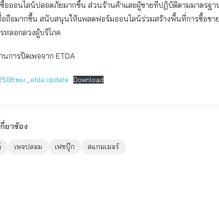
่งซื้อออนไลน์ปลอดภัยมากขึ้น ส่วนร้านค้าและผู้ขายที่ปฏิบัติตามมาตรฐา
ชื่อถือมากขึ้น สนับสนุนให้แพลตฟอร์มออนไลน์ร่วมสร้างพื้นที่การซื้อขา
หลอกลวงผู้บริโภค
งานการปิดเพจจาก ETDA
จ2568 ของ _etda Update
Download
กี่ยวข้อง
์
เพจปลอม
เฟซบุ๊ก
สแกมเมอร์